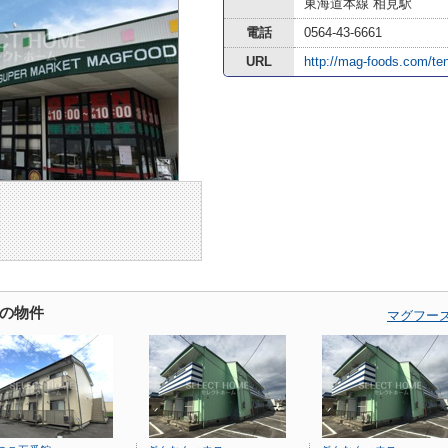
東海道本線 相見駅
電話
0564-43-6661
URL
http://mag-foods.com/te
の物件
マグフー