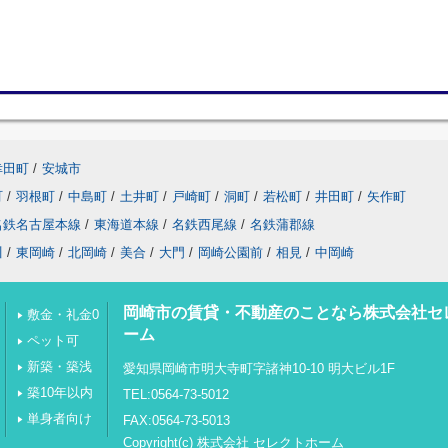
幸田町
/
安城市
町
/
羽根町
/
中島町
/
土井町
/
戸崎町
/
洞町
/
若松町
/
井田町
/
矢作町
名鉄名古屋本線
/
東海道本線
/
名鉄西尾線
/
名鉄蒲郡線
川
/
東岡崎
/
北岡崎
/
美合
/
大門
/
岡崎公園前
/
相見
/
中岡崎
岡崎市の賃貸・不動産のことなら株式会社セ
敷金・礼金0
ーム
ペット可
新築・築浅
愛知県岡崎市明大寺町字諸神10-10 明大ビル1F
築10年以内
TEL:0564-73-5012
単身者向け
FAX:0564-73-5013
Copyright(c) 株式会社 セレクトホーム