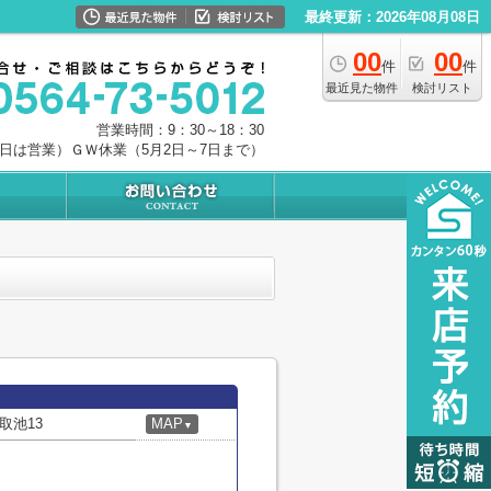
最終更新：2026年08月08日
00
00
件
件
最近見た物件
検討リスト
営業時間：9：30～18：30
0日は営業）ＧＷ休業（5月2日～7日まで）
取池13
MAP
▼