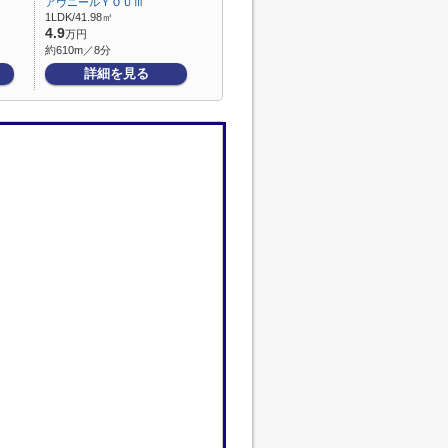
アヴニールＹＯＵⅢ
1LDK/41.98㎡
4.9
万円
約610m／8分
詳細を見る