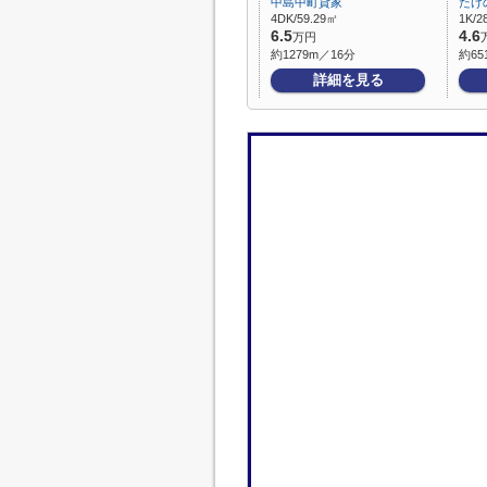
中島中町貸家
たけ
4DK/59.29㎡
1K/2
6.5
4.6
万円
約1279m／16分
約65
詳細を見る