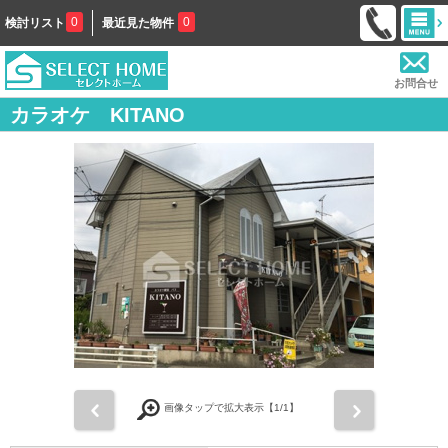
0
0
検討リスト
最近見た物件
お問合せ
カラオケ KITANO
前
次
画像タップで拡大表示【
1
/1】