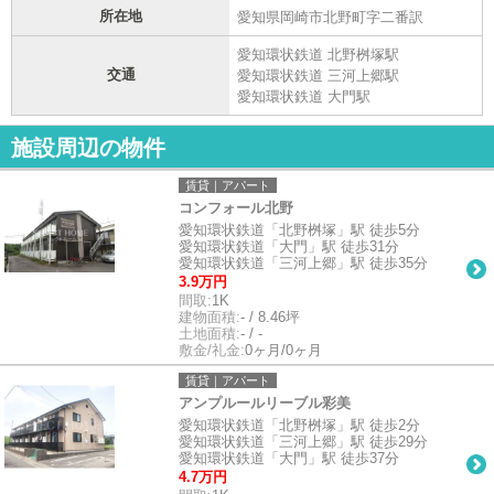
所在地
愛知県岡崎市北野町字二番訳
愛知環状鉄道 北野桝塚駅
交通
愛知環状鉄道 三河上郷駅
愛知環状鉄道 大門駅
施設周辺の物件
賃貸｜アパート
コンフォール北野
愛知環状鉄道「北野桝塚」駅 徒歩5分
愛知環状鉄道「大門」駅 徒歩31分
愛知環状鉄道「三河上郷」駅 徒歩35分
3.9万円
間取:
1K
建物面積:
- / 8.46坪
土地面積:
- / -
敷金/礼金:
0ヶ月/0ヶ月
賃貸｜アパート
アンプルールリーブル彩美
愛知環状鉄道「北野桝塚」駅 徒歩2分
愛知環状鉄道「三河上郷」駅 徒歩29分
愛知環状鉄道「大門」駅 徒歩37分
4.7万円