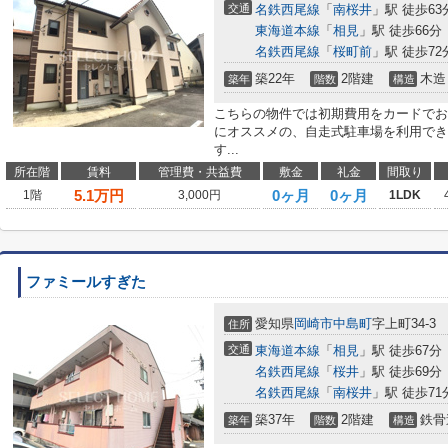
交通
名鉄西尾線
「
南桜井
」駅 徒歩63
東海道本線
「
相見
」駅 徒歩66分
名鉄西尾線
「
桜町前
」駅 徒歩72
築22年
2階建
木造
築年
階数
構造
こちらの物件では初期費用をカードでお
にオススメの、自走式駐車場を利用でき
す...
所在階
賃料
管理費・共益費
敷金
礼金
間取り
5.1
万円
0ヶ月
0ヶ月
1階
3,000円
1LDK
ファミールすぎた
愛知県
岡崎市
中島町
字上町34-3
住所
交通
東海道本線
「
相見
」駅 徒歩67分
名鉄西尾線
「
桜井
」駅 徒歩69分
名鉄西尾線
「
南桜井
」駅 徒歩71
築37年
2階建
鉄骨
築年
階数
構造