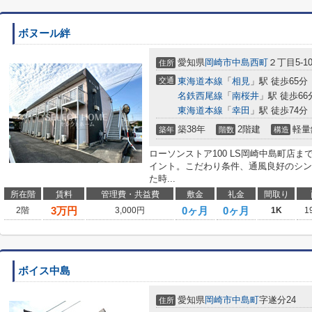
ボヌール絆
愛知県
岡崎市
中島西町
２丁目5-1
住所
交通
東海道本線
「
相見
」駅 徒歩65分
名鉄西尾線
「
南桜井
」駅 徒歩66
東海道本線
「
幸田
」駅 徒歩74分
築38年
2階建
軽量
築年
階数
構造
ローソンストア100 LS岡崎中島町店
イント。こだわり条件、通風良好のシン
た時...
所在階
賃料
管理費・共益費
敷金
礼金
間取り
3
万円
0ヶ月
0ヶ月
2階
3,000円
1K
1
ボイス中島
愛知県
岡崎市
中島町
字遂分24
住所