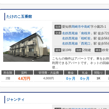
たけのこ五番館
愛知県
岡崎市
中島町
字小園25-1
住所
交通
名鉄西尾線
「
南桜井
」駅 徒歩72
名鉄西尾線
「
桜町前
」駅 徒歩56
名鉄西尾線
「
西尾口
」駅 徒歩55
築19年
2階建
鉄骨
築年
階数
構造
こちらの物件はアパートです。車をお持
利用できるアパートです。ネットの回線
使...
所在階
賃料
管理費・共益費
敷金
礼金
間取り
4.6
万円
0ヶ月
0ヶ月
2階
4,000円
1K
ジャンティ