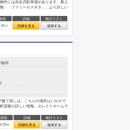
物件には自走式駐車場があります。最上
報：「ファミールスギタ」。より詳しい
面積
詳細
検討リスト
7.32㎡
詳細を見る
追加する
地29
分
一戸建て探しは、こちらの場所はいかがで
町貸家の詳しい情報。セレクトホームで
面積
詳細
検討リスト
9.29㎡
詳細を見る
追加する