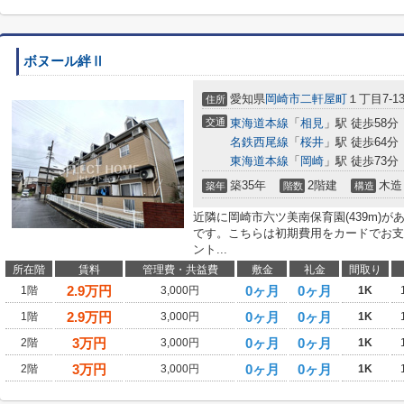
ボヌール絆Ⅱ
愛知県
岡崎市
二軒屋町
１丁目7-1
住所
交通
東海道本線
「
相見
」駅 徒歩58分
名鉄西尾線
「
桜井
」駅 徒歩64分
東海道本線
「
岡崎
」駅 徒歩73分
築35年
2階建
木造
築年
階数
構造
近隣に岡崎市六ツ美南保育園(439m)
です。こちらは初期費用をカードでお支
ント...
所在階
賃料
管理費・共益費
敷金
礼金
間取り
2.9
万円
0ヶ月
0ヶ月
1階
3,000円
1K
2.9
万円
0ヶ月
0ヶ月
1階
3,000円
1K
3
万円
0ヶ月
0ヶ月
2階
3,000円
1K
3
万円
0ヶ月
0ヶ月
2階
3,000円
1K