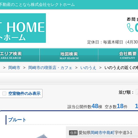
不動産のことなら株式会社セレクトホーム
定休日：毎週木曜日（4月3
内
>
岡崎市
>
岡崎市の喫茶店・カフェ
>
いのうえ
>
いのうえの近くの
並び順：
空室物件のみ表示
48
18
1-
該当公開件数
棟 空き数
件
プルート
愛知県
岡崎市
中島町
字中道3-1
住所