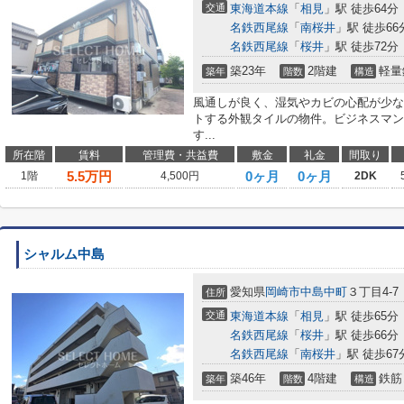
交通
東海道本線
「
相見
」駅 徒歩64分
名鉄西尾線
「
南桜井
」駅 徒歩66
名鉄西尾線
「
桜井
」駅 徒歩72分
築23年
2階建
軽量
築年
階数
構造
風通しが良く、湿気やカビの心配が少な
トする外観タイルの物件。ビジネスマン
す...
所在階
賃料
管理費・共益費
敷金
礼金
間取り
5.5
万円
0ヶ月
0ヶ月
1階
4,500円
2DK
シャルム中島
愛知県
岡崎市
中島中町
３丁目4-7
住所
交通
東海道本線
「
相見
」駅 徒歩65分
名鉄西尾線
「
桜井
」駅 徒歩66分
名鉄西尾線
「
南桜井
」駅 徒歩67
築46年
4階建
鉄筋
築年
階数
構造