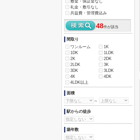
敷金・保証金なし
礼金・敷引なし
共益費・管理費込み
48
件が該当
間取り
ワンルーム
1K
1DK
1LDK
2K
2DK
2LDK
3K
3DK
3LDK
4K
4DK
4LDK以上
面積
～
駅からの徒歩
築年数