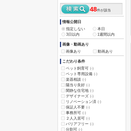
48
件が該当
情報公開日
指定しない
本日
3日以内
1週間以内
画像・動画あり
画像あり
動画あり
こだわり条件
ペット飼育可
(-)
ペット専用設備
(-)
楽器相談
(-)
陽当り良好
(-)
閑静な住宅地
(-)
デザイナーズ
(-)
リノベーション済
(-)
保証人不要
(-)
事務所可
(-)
２人入居可
(-)
バリアフリー
(-)
分割可
(-)