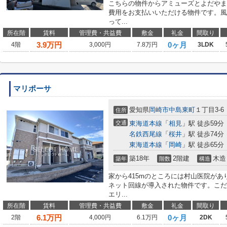
こちらの物件からアミューズとよだやま
費用をお支払いいただける物件です。風
って...
所在階
賃料
管理費・共益費
敷金
礼金
間取り
3.9
万円
0ヶ月
4階
3,000円
7.8万円
3LDK
マリポーサ
愛知県
岡崎市
中島東町
１丁目3-6
住所
交通
東海道本線
「
相見
」駅 徒歩59分
名鉄西尾線
「
桜井
」駅 徒歩74分
東海道本線
「
岡崎
」駅 徒歩65分
築18年
2階建
木造
築年
階数
構造
家から415mのところには村山医院が
ネット回線が導入された物件です。こだ
エリ...
所在階
賃料
管理費・共益費
敷金
礼金
間取り
6.1
万円
0ヶ月
2階
4,000円
6.1万円
2DK