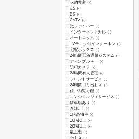
収納豊富
(-)
CS
(-)
BS
(-)
CATV
(-)
光ファイバー
(-)
インターネット対応
(-)
オートロック
(-)
TVモニタ付インターホン
(-)
宅配ボックス
(-)
24時間緊急通報システム
(-)
ディンプルキー
(-)
防犯カメラ
(-)
24時間有人管理
(-)
フロントサービス
(-)
24時間ゴミ出し可
(-)
住戸内覧可能
(-)
コンシェルジュサービス
(-)
駐車場あり
(-)
2階以上
(-)
1階の物件
(-)
10階以上
(-)
20階以上
(-)
最上階
(-)
南向き
(-)