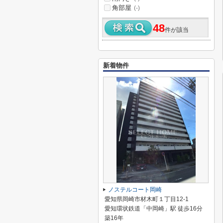
角部屋
(-)
48
件が該当
新着物件
ノステルコート岡崎
愛知県岡崎市材木町１丁目12-1
愛知環状鉄道「中岡崎」駅 徒歩16分
築16年