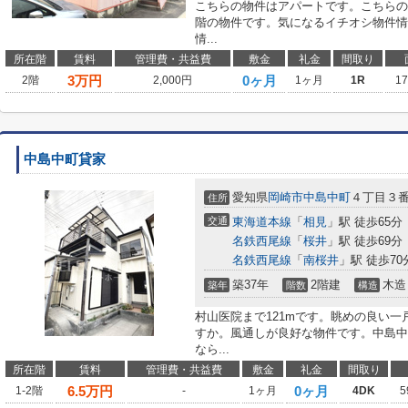
こちらの物件はアパートです。こちらの
階の物件です。気になるイチオシ物件情
情...
所在階
賃料
管理費・共益費
敷金
礼金
間取り
3
万円
0ヶ月
2階
2,000円
1ヶ月
1R
1
中島中町貸家
愛知県
岡崎市
中島中町
４丁目３番
住所
交通
東海道本線
「
相見
」駅 徒歩65分
名鉄西尾線
「
桜井
」駅 徒歩69分
名鉄西尾線
「
南桜井
」駅 徒歩70
築37年
2階建
木造
築年
階数
構造
村山医院まで121mです。眺めの良い
すか。風通しが良好な物件です。中島中
なら...
所在階
賃料
管理費・共益費
敷金
礼金
間取り
6.5
万円
0ヶ月
1-2階
-
1ヶ月
4DK
5