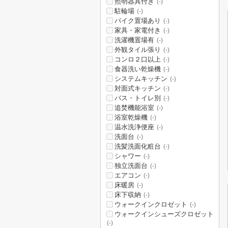
照明器具付き
(-)
駐輪場
(-)
バイク置場あり
(-)
家具・家電付き
(-)
洗濯機置場有
(-)
外観タイル張り
(-)
コンロ２口以上
(-)
食器洗い乾燥機
(-)
システムキッチン
(-)
対面式キッチン
(-)
バス・トイレ別
(-)
追焚機能浴室
(-)
浴室乾燥機
(-)
温水洗浄便座
(-)
洗面台
(-)
洗髪洗面化粧台
(-)
シャワー
(-)
独立洗面台
(-)
エアコン
(-)
床暖房
(-)
床下収納
(-)
ウォークインクロゼット
(-)
ウォークインシューズクロゼット
(-)