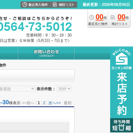
最終更新：2026年08月06日
00
00
件
件
最近見た物件
検討リスト
営業時間：9：30～18：30
0日は営業）ＧＷ休業（5月2日～7日まで）
物件
表示件数：
30
棟表示
<<前へ
1
2
次へ>>
最初