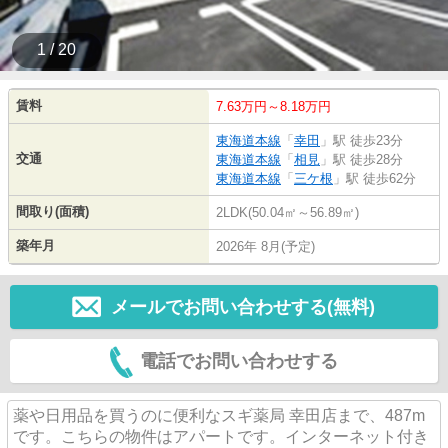
1 / 20
賃料
7.63万円～8.18万円
東海道本線
「
幸田
」駅 徒歩23分
交通
東海道本線
「
相見
」駅 徒歩28分
東海道本線
「
三ケ根
」駅 徒歩62分
間取り(面積)
2LDK(50.04㎡～56.89㎡)
築年月
2026年 8月(予定)
メールでお問い合わせする(無料)
電話でお問い合わせする
薬や日用品を買うのに便利なスギ薬局 幸田店まで、487m
です。こちらの物件はアパートです。インターネット付き