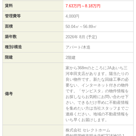
賃料
7.63万円～8.18万円
管理費等
4,000円
面積
50.04㎡～56.89㎡
築年数
2026年 8月 (予定)
種別/構造
アパート/木造
階建
2階建
家から368mのところにJAあいち三
河幸田支店があります。陽当たりの
良い物件です。新たな回線工事の必
要ない、インターネット付きの物件
です。「サンビスタ」の物件情報を
備考
お探しならお気軽にお問い合わせ下
さい。できるだけ早めに不動産情報
を集めたい方は当社スタッフまでご
連絡ください。地域の不動産情報を
いち早くお届けします。
株式会社 セレクトホーム
愛知県岡崎市明大寺町字諸神10-1