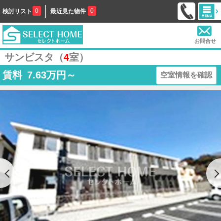
0
0
検討リスト
最近見た物件
お問合せ
サンビスタ（
4
室）
賃料
7.63
万円～
空室情報を確認