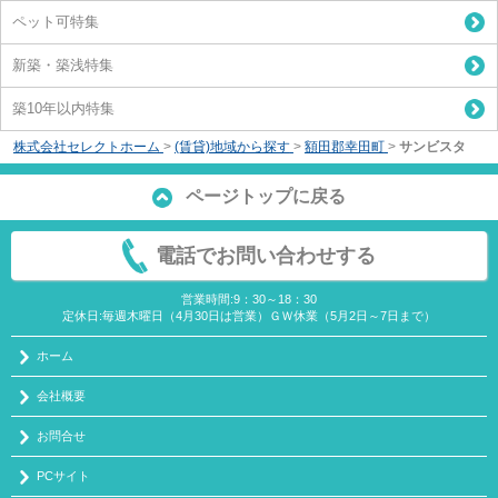
ペット可特集
新築・築浅特集
築10年以内特集
株式会社セレクトホーム
>
(賃貸)地域から探す
>
額田郡幸田町
>
サンビスタ
ページトップに戻る
電話でお問い合わせする
営業時間:9：30～18：30
定休日:毎週木曜日（4月30日は営業）ＧＷ休業（5月2日～7日まで）
ホーム
会社概要
お問合せ
PCサイト