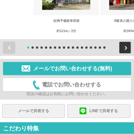
佐鳴予備校幸田校
B家具の掘り
約121m／2分
約343
前
メールでお問い合わせする(無料)
電話でお問い合わせする
現況の確認はお気軽にお問い合わせください。
メールで共有する
LINEで共有する
こだわり特集