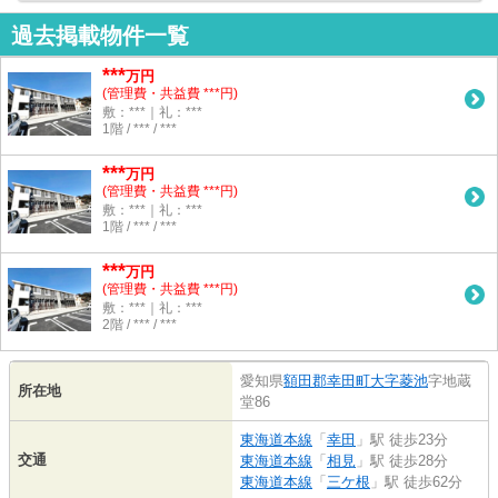
過去掲載物件一覧
***
万円
(管理費・共益費 ***円)
敷：***｜礼：***
1階 / *** / ***
***
万円
(管理費・共益費 ***円)
敷：***｜礼：***
1階 / *** / ***
***
万円
(管理費・共益費 ***円)
敷：***｜礼：***
2階 / *** / ***
愛知県
額田郡幸田町
大字菱池
字地蔵
所在地
堂86
東海道本線
「
幸田
」駅 徒歩23分
交通
東海道本線
「
相見
」駅 徒歩28分
東海道本線
「
三ケ根
」駅 徒歩62分