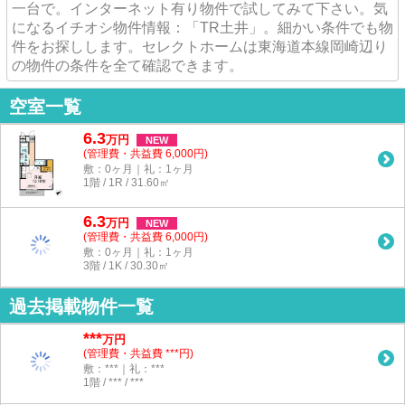
一台で。インターネット有り物件で試してみて下さい。気
になるイチオシ物件情報：「TR土井」。細かい条件でも物
件をお探しします。セレクトホームは東海道本線岡崎辺り
の物件の条件を全て確認できます。
空室一覧
6.3
万
円
NEW
(管理費・共益費 6,000円)
敷：0ヶ月｜礼：1ヶ月
1階 / 1R / 31.60㎡
6.3
万
円
NEW
(管理費・共益費 6,000円)
敷：0ヶ月｜礼：1ヶ月
3階 / 1K / 30.30㎡
過去掲載物件一覧
***
万円
(管理費・共益費 ***円)
敷：***｜礼：***
1階 / *** / ***