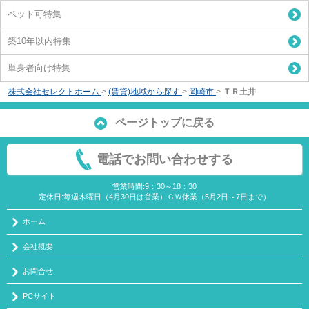
ペット可特集
築10年以内特集
単身者向け特集
株式会社セレクトホーム
>
(賃貸)地域から探す
>
岡崎市
>
ＴＲ土井
ページトップに戻る
電話でお問い合わせする
営業時間:9：30～18：30
定休日:毎週木曜日（4月30日は営業）ＧＷ休業（5月2日～7日まで）
ホーム
会社概要
お問合せ
PCサイト