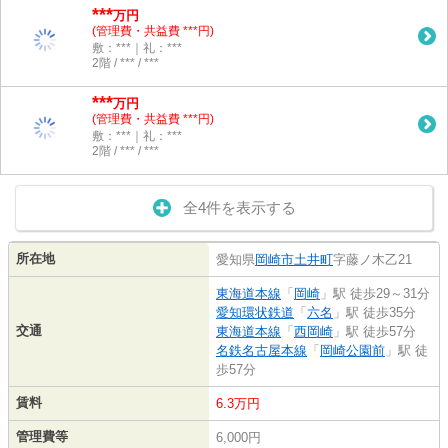
***
万円
(管理費・共益費 ***円)
敷：***｜礼：***
2階 / *** / ***
***
万円
(管理費・共益費 ***円)
敷：***｜礼：***
2階 / *** / ***
全4件を表示する
所在地
愛知県
岡崎市
土井町
字藤ノ木乙21
東海道本線
「
岡崎
」駅 徒歩29～31分
愛知環状鉄道
「
六名
」駅 徒歩35分
交通
東海道本線
「
西岡崎
」駅 徒歩57分
名鉄名古屋本線
「
岡崎公園前
」駅 徒
歩57分
賃料
6.3万円
管理費等
6,000円