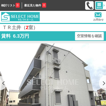
0
0
検討リスト
最近見た物件
お問合せ
ＴＲ土井（
2
室）
賃料
6.3
万円
空室情報を確認