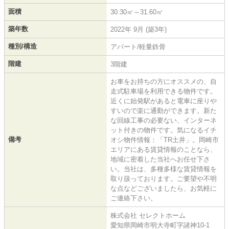
面積
30.30㎡～31.60㎡
築年数
2022年 9月 (築3年)
種別/構造
アパート/軽量鉄骨
階建
3階建
お車をお持ちの方にオススメの、自
走式駐車場を利用できる物件です。
近くに始発駅があると電車に座りや
すいので楽に通勤ができます。新た
な回線工事の必要ない、インターネ
ット付きの物件です。気になるイチ
備考
オシ物件情報：「TR土井」。岡崎市
エリアにある賃貸情報のことなら、
地域に密着した当社へお任せ下さ
い。当社は、多種多様な賃貸情報を
取り扱っております。ご要望や不明
な点などございましたら、お気軽に
ご連絡下さい。
株式会社 セレクトホーム
愛知県岡崎市明大寺町字諸神10-1