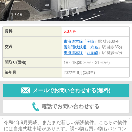
1 / 49
賃料
6.3万円
東海道本線
「
岡崎
」駅 徒歩30分
交通
愛知環状鉄道
「
六名
」駅 徒歩35分
東海道本線
「
西岡崎
」駅 徒歩57分
間取り(面積)
1R～1K(30.30㎡～31.60㎡)
築年月
2022年 9月(築3年)
メールでお問い合わせする(無料)
電話でお問い合わせする
令和4年9月完成、まだまだ新しい築浅物件。こちらの物件
には自走式駐車場があります。調べ物も買い物もパソコン