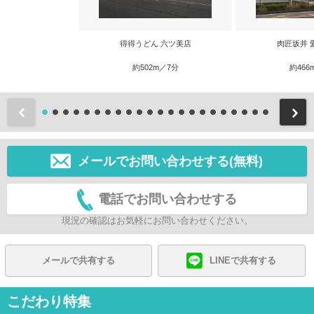
得得うどん 六ツ美店
肉匠坂井 
約502m／7分
約466
前
メールでお問い合わせする(無料)
電話でお問い合わせする
現況の確認はお気軽にお問い合わせください。
メールで共有する
LINEで共有する
こだわり特集