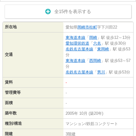
全15件を表示する
所在地
愛知県
岡崎市
柱町
字下川田22
東海道本線
「
岡崎
」駅 徒歩12～13分
愛知環状鉄道
「
六名
」駅 徒歩30分
名鉄名古屋本線
「
東岡崎
」駅 徒歩53
交通
分
東海道本線
「
西岡崎
」駅 徒歩53～57
分
名鉄名古屋本線
「
男川
」駅 徒歩53分
賃料
-
管理費等
-
面積
-
築年数
2005年 10月 (築20年)
種別/構造
マンション/鉄筋コンクリート
階建
3階建