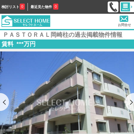
0
0
検討リスト
最近見た物件
お問合せ
ＰＡＳＴＯＲＡＬ岡崎柱の過去掲載物件情報
賃料
***
万円