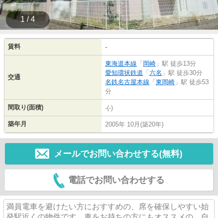
1 / 4
賃料
-
東海道本線
「
岡崎
」駅 徒歩13分
愛知環状鉄道
「
六名
」駅 徒歩30分
交通
名鉄名古屋本線
「
東岡崎
」駅 徒歩53
分
間取り(面積)
-(-)
築年月
2005年 10月(築20年)
メールでお問い合わせする(無料)
電話でお問い合わせする
満員電車を避けたい方におすすめの、席を確保しやすい始
発駅近くの物件です。車をお持ちの方にもオススメの、自