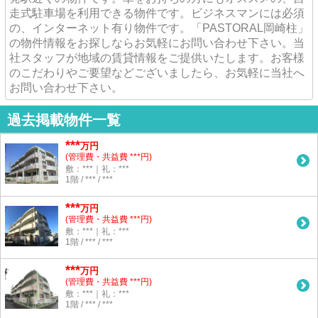
走式駐車場を利用できる物件です。ビジネスマンには必須
の、インターネット有り物件です。「PASTORAL岡崎柱」
の物件情報をお探しならお気軽にお問い合わせ下さい。当
社スタッフが地域の賃貸情報をご提供いたします。お客様
のこだわりやご要望などございましたら、お気軽に当社へ
お問い合わせ下さい。
過去掲載物件一覧
***
万円
(管理費・共益費 ***円)
敷：***｜礼：***
1階 / *** / ***
***
万円
(管理費・共益費 ***円)
敷：***｜礼：***
1階 / *** / ***
***
万円
(管理費・共益費 ***円)
敷：***｜礼：***
1階 / *** / ***