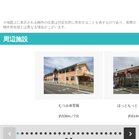
※地図上に表示される物件の位置は付近住所に所在することを表すものであり、実際の
物件所在地とは異なる場合がございます。
周辺施設
むつみ保育園
ほっともっと
約536m／7分
約614
前