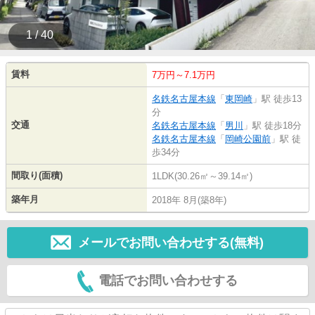
1 / 40
賃料
7万円～7.1万円
名鉄名古屋本線
「
東岡崎
」駅 徒歩13
分
交通
名鉄名古屋本線
「
男川
」駅 徒歩18分
名鉄名古屋本線
「
岡崎公園前
」駅 徒
歩34分
間取り(面積)
1LDK(30.26㎡～39.14㎡)
築年月
2018年 8月(築8年)
メールでお問い合わせする(無料)
電話でお問い合わせする