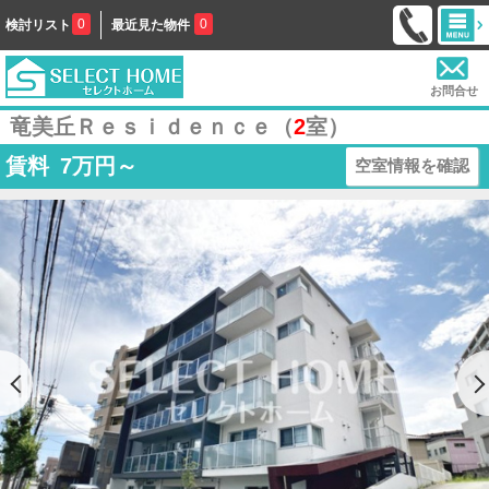
0
0
検討リスト
最近見た物件
お問合せ
竜美丘Ｒｅｓｉｄｅｎｃｅ（
2
室）
賃料
7
万円～
空室情報を確認