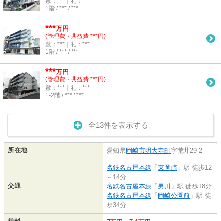
敷：***｜礼：***
1階 / *** / ***
***
万円
(管理費・共益費 ***円)
敷：***｜礼：***
1階 / *** / ***
***
万円
(管理費・共益費 ***円)
敷：***｜礼：***
1-2階 / *** / ***
全13件を表示する
所在地
愛知県
岡崎市
明大寺町
字荒井29-2
名鉄名古屋本線
「
東岡崎
」駅 徒歩12
～14分
交通
名鉄名古屋本線
「
男川
」駅 徒歩18分
名鉄名古屋本線
「
岡崎公園前
」駅 徒
歩34分