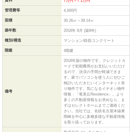
賃料
7万円～7.1万円
管理費等
4,000円
面積
30.26㎡～39.14㎡
築年数
2018年 8月 (築8年)
種別/構造
マンション/鉄筋コンクリート
階建
4階建
2018年築の物件です。クレジットカ
ードで初期費用がお支払いいただけ
るので、決済の手間が軽減できま
す。家でパソコンを使う人にぜひご
検討いただきたいインターネット有
り物件です。気になるイチオシ物件
備考
情報：「竜美丘Residence」。より
多くの不動産情報をお求めなら、ま
ずはセレクトホームまでご連絡くだ
さい。当社では、名鉄名古屋本線東
岡崎を中心に多種多様な不動産情報
を取り扱っております。