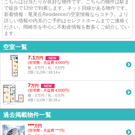
こちらは日当たりが良好な物件です。こちらの物件は駅ま
で徒歩で13分で到着します。ネット回線がある物件です。
新着情報：竜美丘Residenceの空室情報ならコチラ。より
詳しい情報や内見のご予約はセレクトホームまでご連絡く
ださい。岡崎市を中心に不動産情報を数多くご紹介してい
ます。
空室一覧
7.1
万
円
NEW
(管理費・共益費 4,000円)
敷：0万円｜礼：0万円
2階 / 1LDK / 39.14㎡
7
万
円
NEW
(管理費・共益費 4,000円)
敷：0万円｜礼：0万円
4階 / 1LDK / 30.26㎡
過去掲載物件一覧
***
万円
(管理費・共益費 ***円)