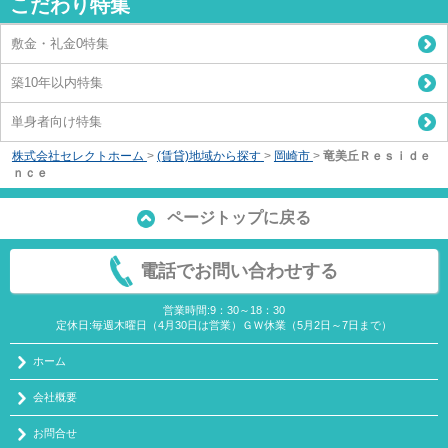
こだわり特集
敷金・礼金0特集
築10年以内特集
単身者向け特集
株式会社セレクトホーム
>
(賃貸)地域から探す
>
岡崎市
>
竜美丘Ｒｅｓｉｄｅ
ｎｃｅ
ページトップに戻る
電話でお問い合わせする
営業時間:9：30～18：30
定休日:毎週木曜日（4月30日は営業）ＧＷ休業（5月2日～7日まで）
ホーム
会社概要
お問合せ