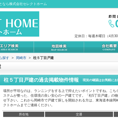
となら株式会社セレクトホーム
定休日：毎週木曜日（4月3
から探す
>
岡崎市
>
柱５丁目戸建
建
柱５丁目戸建
の過去掲載物件情報
現況の確認はお気軽にお
場所が平坦なのは、ランニングをする上で抑えたいポイントですね。こち
ステムが整った、住環境の良い安心の一戸建てです。「柱5丁目戸建」の
せ下さい。これから岡崎市で戸建て探しを開始される方は、東海道本線岡
クトホームまでご連絡ください。
所在地
交通