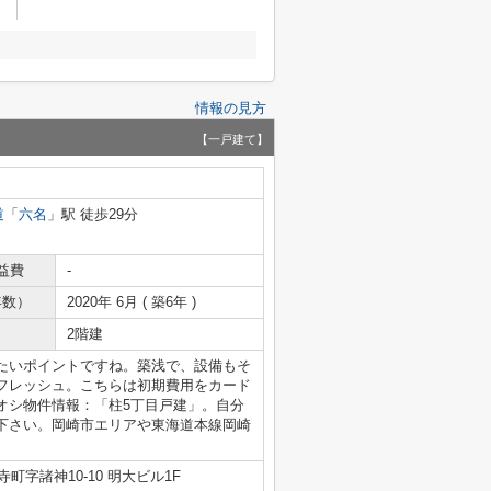
情報の見方
【一戸建て】
道
「
六名
」駅 徒歩29分
益費
-
年数）
2020年 6月 ( 築6年 )
2階建
たいポイントですね。築浅で、設備もそ
フレッシュ。こちらは初期費用をカード
オシ物件情報：「柱5丁目戸建」。自分
下さい。岡崎市エリアや東海道本線岡崎
町字諸神10-10 明大ビル1F