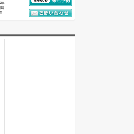
6年
階建
造