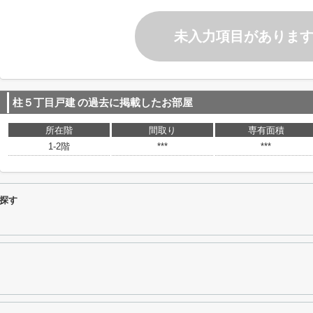
未入力項目がありま
柱５丁目戸建
の過去に掲載したお部屋
所在階
間取り
専有面積
1-2階
***
***
探す