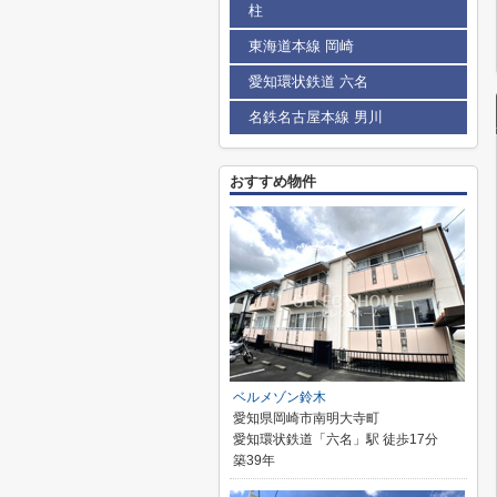
柱
東海道本線 岡崎
愛知環状鉄道 六名
名鉄名古屋本線 男川
おすすめ物件
ベルメゾン鈴木
愛知県岡崎市南明大寺町
愛知環状鉄道「六名」駅 徒歩17分
築39年