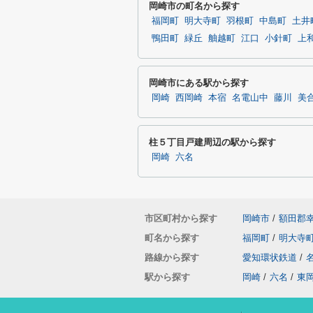
岡崎市の町名から探す
福岡町
明大寺町
羽根町
中島町
土井
鴨田町
緑丘
舳越町
江口
小針町
上
岡崎市にある駅から探す
岡崎
西岡崎
本宿
名電山中
藤川
美
柱５丁目戸建周辺の駅から探す
岡崎
六名
市区町村から探す
岡崎市
/
額田郡
町名から探す
福岡町
/
明大寺
路線から探す
愛知環状鉄道
/
駅から探す
岡崎
/
六名
/
東