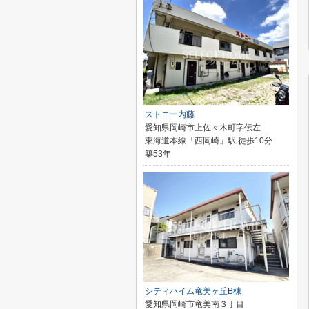
ストニー内藤
愛知県岡崎市上佐々木町字伝左
東海道本線「西岡崎」駅 徒歩10分
築53年
シティハイム竜美ヶ丘B棟
愛知県岡崎市竜美南３丁目