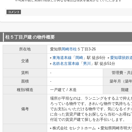
※写真や図と実際の現状とが異なる場合は現状を優先させていただきます
コメント
柱５丁目戸建
の物件概要
所在地
愛知県
岡崎市
柱
５丁目3-26
東海道本線
「
岡崎
」駅 徒歩6分
愛知環状鉄
交通
名鉄名古屋本線
「
男川
」駅 徒歩51分
賃料
-
管理費・共
面積
-
築年月（築
種別/構造
一戸建て / 木造
階建
場所が平坦なのは、ランニングをする上で抑え
ろっている物件です。きれいな物件で気持ちも
備考
でお支払いいただける物件です。気になるイチ
に合った賃貸戸建てをお探しなら当社へお尋ね
付近での賃貸戸建て探しをお手伝いします。
株式会社 セレクトホーム
愛知県岡崎市明大寺