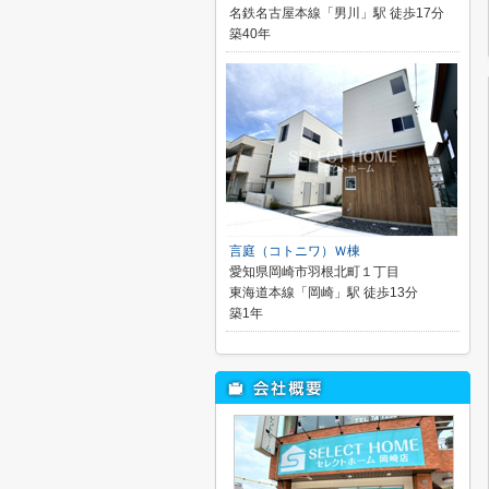
名鉄名古屋本線「男川」駅 徒歩17分
築40年
言庭（コトニワ）Ｗ棟
愛知県岡崎市羽根北町１丁目
東海道本線「岡崎」駅 徒歩13分
築1年