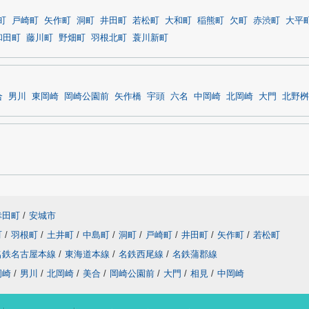
町
戸崎町
矢作町
洞町
井田町
若松町
大和町
稲熊町
欠町
赤渋町
大平
和田町
藤川町
野畑町
羽根北町
蓑川新町
合
男川
東岡崎
岡崎公園前
矢作橋
宇頭
六名
中岡崎
北岡崎
大門
北野桝
幸田町
/
安城市
町
/
羽根町
/
土井町
/
中島町
/
洞町
/
戸崎町
/
井田町
/
矢作町
/
若松町
名鉄名古屋本線
/
東海道本線
/
名鉄西尾線
/
名鉄蒲郡線
岡崎
/
男川
/
北岡崎
/
美合
/
岡崎公園前
/
大門
/
相見
/
中岡崎