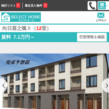
0
0
検討リスト
最近見た物件
お問合せ
向日葵之颯Ⅱ（
12
室）
賃料
7.1
万円～
空室情報を確認