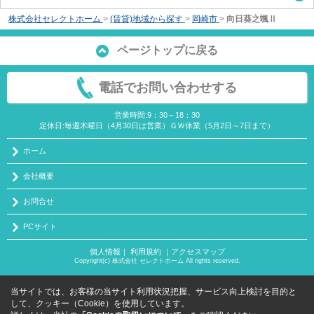
株式会社セレクトホーム
>
(賃貸)地域から探す
>
岡崎市
>
向日葵之颯Ⅱ
ページトップに戻る
電話でお問い合わせする
営業時間:9：30～18：30
定休日:毎週木曜日（4月30日は営業）ＧＷ休業（5月2日～7日まで）
ホーム
会社概要
お問合せ
PCサイト
個人情報
｜
利用規約
｜
アクセスマップ
Copyright(c) 株式会社 セレクトホーム All rights reserved.
当サイトでは、お客様の当サイト利用状況把握、サービス向上検討を目的と
して、クッキー（Cookie）を使用しています。