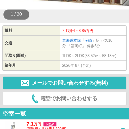
1 / 20
賃料
7.1万円～8.85万円
東海道本線
「
岡崎
」駅 バス10
交通
分 「福岡町」 停歩5分
間取り(面積)
1LDK～2LDK(38.52㎡～58.13㎡)
築年月
2026年 9月(予定)
メールでお問い合わせする(無料)
電話でお問い合わせする
空室一覧
7.1
万
円
NEW
(管理費・共益費 3,500円)