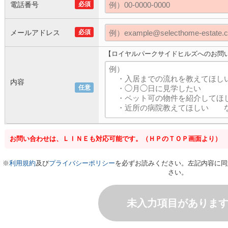
電話番号
必須
メールアドレス
必須
【ロイヤルパークサイドヒルズへのお問
内容
任意
お問い合わせは、ＬＩＮＥも対応可能です。（ＨＰのＴＯＰ画面より）
※
利用規約
及び
プライバシーポリシー
を必ずお読みください。左記内容に同
さい。
未入力項目がありま