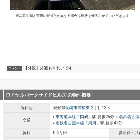
※写真や図と実際の現状とが異なる場合は現状を優先させていただきます
【外観】外観もきれいです
コメント
ロイヤルパークサイドヒルズ
の物件概要
所在地
愛知県
岡崎市
若松東
２丁目12-5
東海道本線
「
岡崎
」駅 徒歩25分
名鉄名古屋
交通
名鉄名古屋本線
「
男川
」駅 徒歩41分
賃料
9.4万円
管理費・共