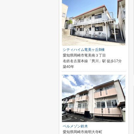
シティハイム竜美ヶ丘B棟
愛知県岡崎市竜美南３丁目
名鉄名古屋本線「男川」駅 徒歩17分
築40年
ベルメゾン鈴木
愛知県岡崎市南明大寺町