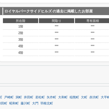
ロイヤルパークサイドヒルズ
の過去に掲載したお部屋
所在階
間取り
専有面積
1階
***
***
2階
***
***
3階
***
***
4階
***
***
4階
***
***
町
戸崎町
洞町
井田町
若松町
矢作町
大和町
稲熊町
欠町
赤渋町
大平
和田町
昭和町
藤川町
大門
羽根北町