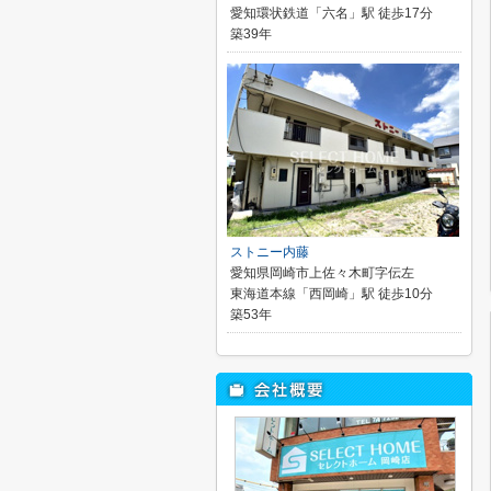
愛知環状鉄道「六名」駅 徒歩17分
築39年
ストニー内藤
愛知県岡崎市上佐々木町字伝左
東海道本線「西岡崎」駅 徒歩10分
築53年