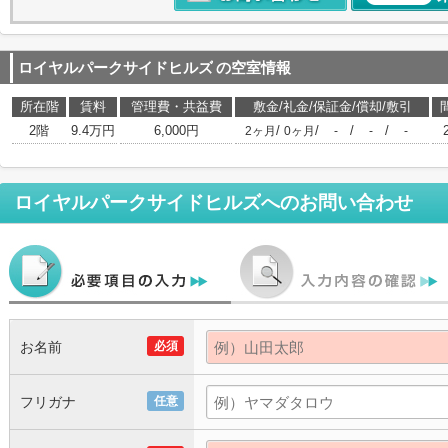
ロイヤルパークサイドヒルズ
の空室情報
所在階
賃料
管理費・共益費
敷金/礼金/保証金/償却/敷引
2階
9.4万円
6,000円
/
/
/
/
2ヶ月
0ヶ月
-
-
-
ロイヤルパークサイドヒルズ
へのお問い合わせ
お名前
必須
フリガナ
任意