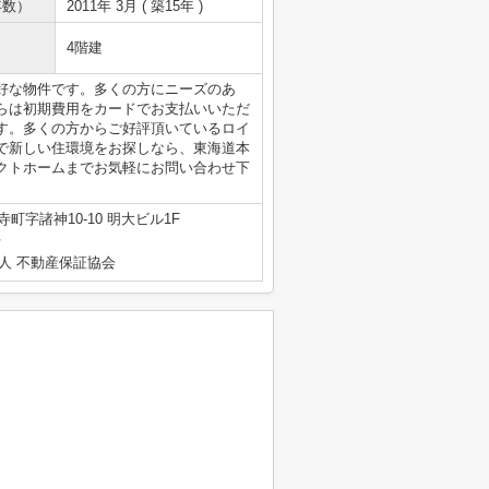
年数）
2011年 3月 ( 築15年 )
4階建
好な物件です。多くの方にニーズのあ
らは初期費用をカードでお支払いいただ
す。多くの方からご好評頂いているロイ
で新しい住環境をお探しなら、東海道本
クトホームまでお気軽にお問い合わせ下
町字諸神10-10 明大ビル1F
号
人 不動産保証協会