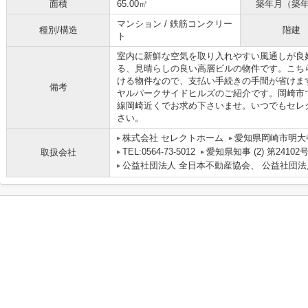
面積
65.00㎡
築年月（築
マンション / 鉄筋コンクリー
種別/構造
階建
ト
室内に新鮮な空気を取り入れやすい風通しが良
る、見晴らしの良い高層ビルの物件です。こち
ける物件なので、支払い手続きの手間が省けま
備考
ヤルパークサイドヒルズのご紹介です。岡崎市
線岡崎近くでお求め下さいませ。いつでもセレ
さい。
株式会社 セレクトホーム
愛知県岡崎市明大寺
TEL:0564-73-5012
愛知県知事 (2) 第24102
取扱会社
公益社団法人 全日本不動産協会、 公益社団法