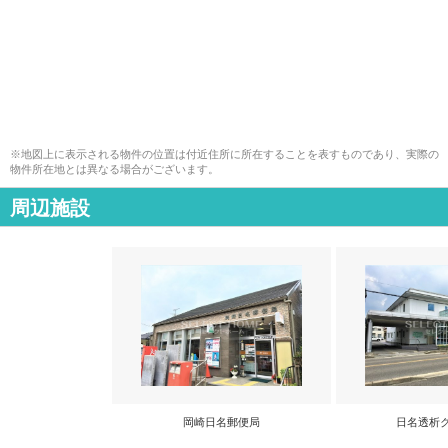
※地図上に表示される物件の位置は付近住所に所在することを表すものであり、実際の
物件所在地とは異なる場合がございます。
周辺施設
岡崎日名郵便局
日名透析