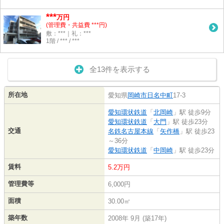
***
万円
(管理費・共益費 ***円)
敷：***｜礼：***
1階 / *** / ***
全13件を表示する
所在地
愛知県
岡崎市
日名中町
17-3
愛知環状鉄道
「
北岡崎
」駅 徒歩9分
愛知環状鉄道
「
大門
」駅 徒歩23分
交通
名鉄名古屋本線
「
矢作橋
」駅 徒歩23
～36分
愛知環状鉄道
「
中岡崎
」駅 徒歩23分
賃料
5.2万円
管理費等
6,000円
面積
30.00㎡
築年数
2008年 9月 (築17年)