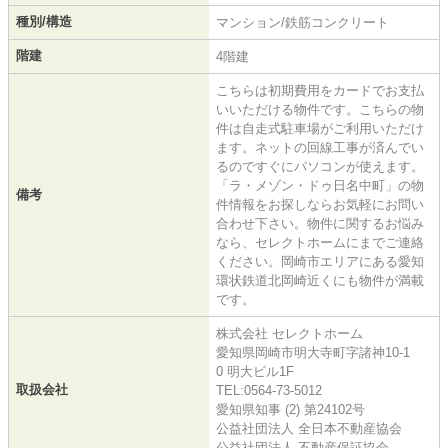
種別/構造
マンション/鉄筋コンクリート
階建
4階建
こちらは初期費用をカードでお支払
いいただける物件です。こちらの物
件は自走式駐車場がご利用いただけ
ます。ネットの回線工事が済んでい
るのですぐにパソコンが使えます。
「ラ・メゾン・ドゥ日名中町」の物
備考
件情報をお探しならお気軽にお問い
合わせ下さい。物件に関するお悩み
なら、セレクトホームにまでご連絡
ください。岡崎市エリアにある愛知
環状鉄道北岡崎近くにも物件が満載
です。
株式会社 セレクトホーム
愛知県岡崎市明大寺町字諸神10-1
0 明大ビル1F
取扱会社
TEL:0564-73-5012
愛知県知事 (2) 第24102号
公益社団法人 全日本不動産協会
公益社団法人 不動産保証協会