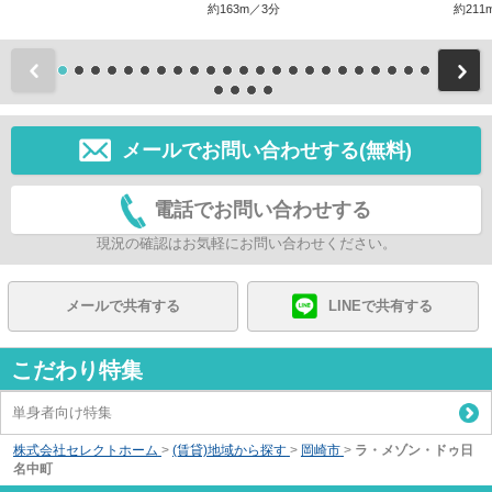
約163m／3分
約211
前
メールでお問い合わせする(無料)
電話でお問い合わせする
現況の確認はお気軽にお問い合わせください。
メールで共有する
LINEで共有する
こだわり特集
単身者向け特集
株式会社セレクトホーム
>
(賃貸)地域から探す
>
岡崎市
>
ラ・メゾン・ドゥ日
名中町