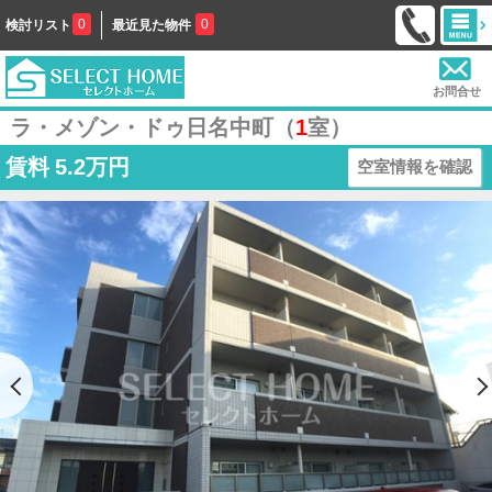
0
0
検討リスト
最近見た物件
お問合せ
ラ・メゾン・ドゥ日名中町（
1
室）
賃料
5.2万円
空室情報を確認