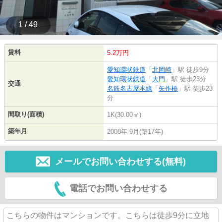
1 / 49
賃料
5.2万円
愛知環状鉄道
「
北岡崎
」駅 徒歩9分
愛知環状鉄道
「
大門
」駅 徒歩23分
交通
名鉄名古屋本線
「
矢作橋
」駅 徒歩23
分
間取り(面積)
1K(30.00㎡)
築年月
2008年 9月(築17年)
メールでお問い合わせする(無料)
電話でお問い合わせする
こちらの物件はマンションです。こちらは徒歩9分に立地