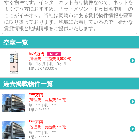
する物件です。インターネット有り物件なので、ネットを
よく使う方におすすめ。「ラ・メゾン・ドゥ日名中町」の
ここがイチオシ。当社は岡崎市にある賃貸物件情報を豊富
に取り扱っております。地域に密着しているので、確かな
賃貸情報と地域情報をご提供いたします。
空室一覧
5.2
万
円
NEW
(管理費・共益費 6,000円)
敷：1ヶ月｜礼：0ヶ月
1階 / 1K / 30.00㎡
過去掲載物件一覧
***
万円
(管理費・共益費 ***円)
敷：***｜礼：***
1階 / *** / ***
***
万円
(管理費・共益費 ***円)
敷：***｜礼：***
1階 / *** / ***