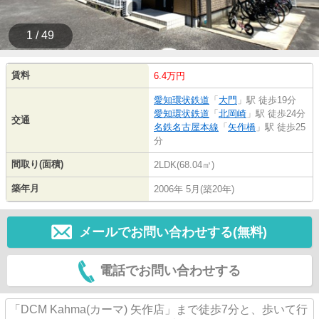
1 / 49
賃料
6.4万円
愛知環状鉄道
「
大門
」駅 徒歩19分
愛知環状鉄道
「
北岡崎
」駅 徒歩24分
交通
名鉄名古屋本線
「
矢作橋
」駅 徒歩25
分
間取り(面積)
2LDK(68.04㎡)
築年月
2006年 5月(築20年)
メールでお問い合わせする(無料)
電話でお問い合わせする
「DCM Kahma(カーマ) 矢作店」まで徒歩7分と、歩いて行