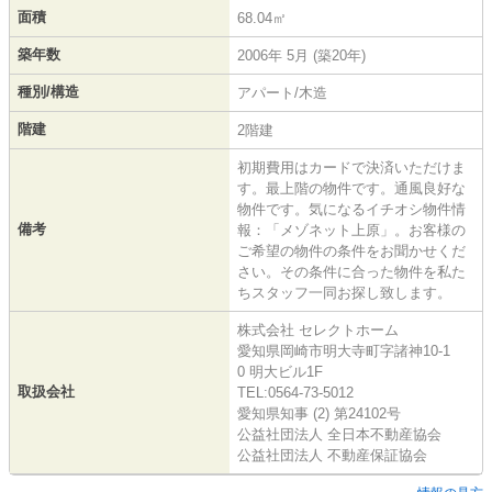
面積
68.04㎡
築年数
2006年 5月 (築20年)
種別/構造
アパート/木造
階建
2階建
初期費用はカードで決済いただけま
す。最上階の物件です。通風良好な
物件です。気になるイチオシ物件情
備考
報：「メゾネット上原」。お客様の
ご希望の物件の条件をお聞かせくだ
さい。その条件に合った物件を私た
ちスタッフ一同お探し致します。
株式会社 セレクトホーム
愛知県岡崎市明大寺町字諸神10-1
0 明大ビル1F
取扱会社
TEL:0564-73-5012
愛知県知事 (2) 第24102号
公益社団法人 全日本不動産協会
公益社団法人 不動産保証協会