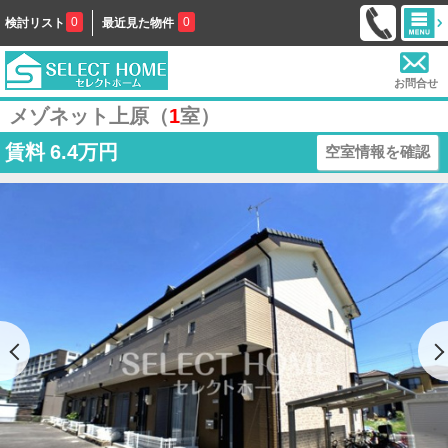
0
0
検討リスト
最近見た物件
お問合せ
メゾネット上原（
1
室）
賃料
6.4万円
空室情報を確認