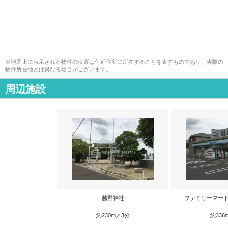
※地図上に表示される物件の位置は付近住所に所在することを表すものであり、実際の
物件所在地とは異なる場合がございます。
周辺施設
越野神社
ファミリーマート
約230m／3分
約336