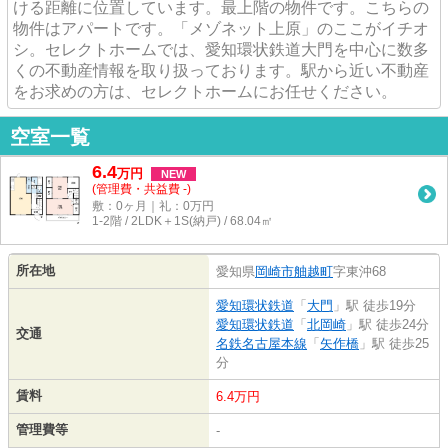
ける距離に位置しています。最上階の物件です。こちらの
物件はアパートです。「メゾネット上原」のここがイチオ
シ。セレクトホームでは、愛知環状鉄道大門を中心に数多
くの不動産情報を取り扱っております。駅から近い不動産
をお求めの方は、セレクトホームにお任せください。
空室一覧
6.4
万
円
NEW
(管理費・共益費 -)
敷：0ヶ月｜礼：0万円
1-2階 / 2LDK＋1S(納戸) / 68.04㎡
所在地
愛知県
岡崎市
舳越町
字東沖68
愛知環状鉄道
「
大門
」駅 徒歩19分
愛知環状鉄道
「
北岡崎
」駅 徒歩24分
交通
名鉄名古屋本線
「
矢作橋
」駅 徒歩25
分
賃料
6.4万円
管理費等
-