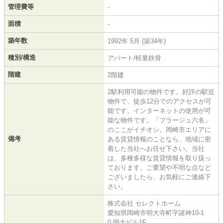
管理費等
-
面積
-
築年数
1992年 5月 (築34年)
種別/構造
アパート/軽量鉄骨
階建
2階建
2駅利用可能の物件です。好評の駅近
物件で、徒歩12分でのアクセスが可
能です。インターネットの使用が可
能な物件です。「プラージュ六名」
のここがイチオシ。岡崎市エリアに
備考
ある賃貸情報のことなら、地域に密
着した当社へお任せ下さい。当社
は、多種多様な賃貸情報を取り扱っ
ております。ご要望や不明な点など
ございましたら、お気軽にご連絡下
さい。
株式会社 セレクトホーム
愛知県岡崎市明大寺町字諸神10-1
0 明大ビル1F