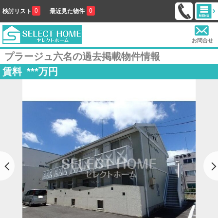
0
0
検討リスト
最近見た物件
お問合せ
プラージュ六名の過去掲載物件情報
賃料
***
万円