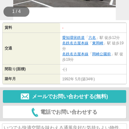
1 / 4
賃料
-
愛知環状鉄道
「
六名
」駅 徒歩12分
名鉄名古屋本線
「
東岡崎
」駅 徒歩19
交通
分
名鉄名古屋本線
「
岡崎公園前
」駅 徒
歩19分
間取り(面積)
-(-)
築年月
1992年 5月(築34年)
メールでお問い合わせする(無料)
電話でお問い合わせする
いつでも快適空間を味わえる通風良好な気持ちよい物件。