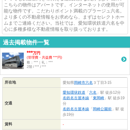
こちらの物件はアパートです。インターネットの使用が可
能な物件です。こだわりポイント満載のプラージュ六名。
より多くの不動産情報をお求めなら、まずはセレクトホー
ムまでご連絡ください。当社では、愛知環状鉄道六名を中
心に多種多様な不動産情報を取り扱っております。
過去掲載物件一覧
***
万円
(管理費・共益費 ***円)
敷：***｜礼：***
2階 / *** / ***
所在地
愛知県
岡崎市
六名
３丁目3-15
愛知環状鉄道
「
六名
」駅 徒歩12分
名鉄名古屋本線
「
東岡崎
」駅 徒歩19
交通
分
名鉄名古屋本線
「
岡崎公園前
」駅 徒
歩19分
賃料
-