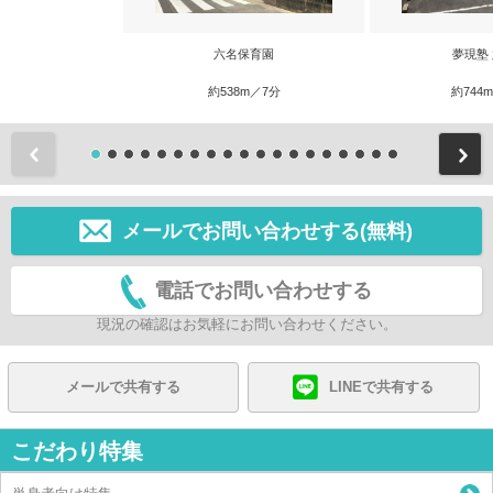
六名保育園
夢現塾
約538m／7分
約744
前
メールでお問い合わせする(無料)
電話でお問い合わせする
現況の確認はお気軽にお問い合わせください。
メールで共有する
LINEで共有する
こだわり特集