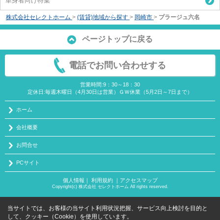
単身者向け特集
株式会社セレクトホーム
>
(賃貸)地域から探す
>
岡崎市
>
プラージュ六名
ページトップに戻る
電話でお問い合わせする
営業時間:9：30～18：30
定休日:毎週木曜日（4月30日は営業）ＧＷ休業（5月2日～7日まで）
ホーム
会社概要
お問合せ
PCサイト
個人情報
｜
利用規約
｜
アクセスマップ
Copyright(c) 株式会社 セレクトホーム All rights reserved.
当サイトでは、お客様の当サイト利用状況把握、サービス向上検討を目的と
して、クッキー（Cookie）を使用しています。