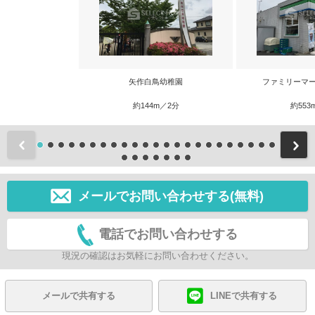
矢作白鳥幼稚園
ファミリーマー
約144m／2分
約553
前
メールでお問い合わせする(無料)
電話でお問い合わせする
現況の確認はお気軽にお問い合わせください。
メールで共有する
LINEで共有する