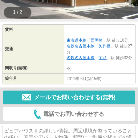
1 / 2
賃料
-
東海道本線
「
西岡崎
」駅 徒歩10分
名鉄名古屋本線
「
矢作橋
」駅 徒歩27
交通
分
名鉄名古屋本線
「
宇頭
」駅 徒歩32分
間取り(面積)
-(-)
築年月
2011年 6月(築15年)
メールでお問い合わせする(無料)
電話でお問い合わせする
ピュアハウスⅡの詳しい情報。周辺環境が整っていること
の多い、充実のアパート物件。頻繁にご利用の駅までの道