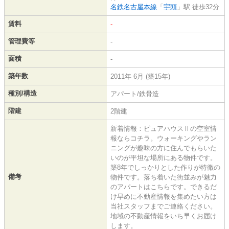
名鉄名古屋本線
「
宇頭
」駅 徒歩32分
賃料
-
管理費等
-
面積
-
築年数
2011年 6月 (築15年)
種別/構造
アパート/鉄骨造
階建
2階建
新着情報：ピュアハウスⅡの空室情
報ならコチラ。ウォーキングやラン
ニングが趣味の方に住んでもらいた
いのが平坦な場所にある物件です。
築8年でしっかりとした作りが特徴の
備考
物件です。落ち着いた街並みが魅力
のアパートはこちらです。できるだ
け早めに不動産情報を集めたい方は
当社スタッフまでご連絡ください。
地域の不動産情報をいち早くお届け
します。