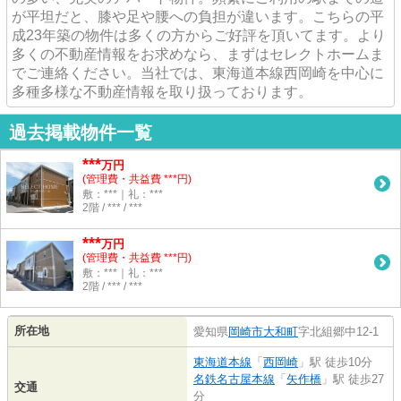
が平坦だと、膝や足や腰への負担が違います。こちらの平
成23年築の物件は多くの方からご好評を頂いてます。より
多くの不動産情報をお求めなら、まずはセレクトホームま
でご連絡ください。当社では、東海道本線西岡崎を中心に
多種多様な不動産情報を取り扱っております。
過去掲載物件一覧
***
万円
(管理費・共益費 ***円)
敷：***｜礼：***
2階 / *** / ***
***
万円
(管理費・共益費 ***円)
敷：***｜礼：***
2階 / *** / ***
所在地
愛知県
岡崎市
大和町
字北組郷中12-1
東海道本線
「
西岡崎
」駅 徒歩10分
名鉄名古屋本線
「
矢作橋
」駅 徒歩27
交通
分