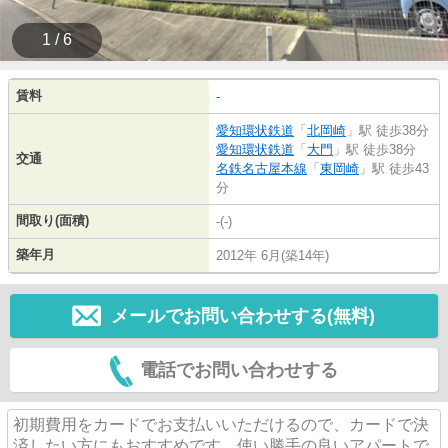
1 / 6
賃料
-
愛知環状鉄道
「
北岡崎
」駅 徒歩38分
愛知環状鉄道
「
大門
」駅 徒歩38分
交通
名鉄名古屋本線
「
東岡崎
」駅 徒歩43
分
間取り(面積)
-(-)
築年月
2012年 6月(築14年)
メールでお問い合わせする(無料)
電話でお問い合わせする
初期費用をカードでお支払いいただけるので、カードで決
済したい方にもおすすめです。使い勝手の良いアパートで