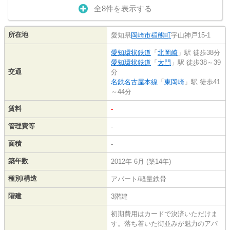
全8件を表示する
所在地
愛知県
岡崎市
稲熊町
字山神戸15-1
愛知環状鉄道
「
北岡崎
」駅 徒歩38分
愛知環状鉄道
「
大門
」駅 徒歩38～39
交通
分
名鉄名古屋本線
「
東岡崎
」駅 徒歩41
～44分
賃料
-
管理費等
-
面積
-
築年数
2012年 6月 (築14年)
種別/構造
アパート/軽量鉄骨
階建
3階建
初期費用はカードで決済いただけま
す。落ち着いた街並みが魅力のアパ