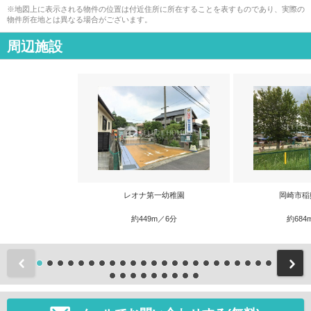
※地図上に表示される物件の位置は付近住所に所在することを表すものであり、実際の
物件所在地とは異なる場合がございます。
周辺施設
レオナ第一幼稚園
岡崎市稲
約449m／6分
約684
前