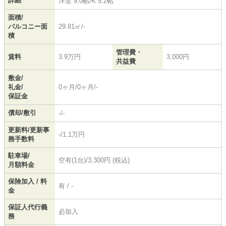
詳細
洋室 9.0帖
/
K 5.2帖
面積/
バルコニー面
29.81㎡/-
積
管理費・
賃料
3.9万円
3,000円
共益費
敷金/
礼金/
0ヶ月/0ヶ月/-
保証金
償却/敷引
-/-
更新料/更新事
-/1.1万円
務手数料
駐車場/
空有(1台)/3,300円 (税込)
月額料金
保険加入 / 料
有 / -
金
保証人代行義
必加入
務