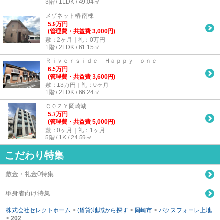
3階 / 1LDK / 49.04㎡
メゾネット椿 南棟
5.9
万
円
(管理費・共益費 3,000円)
敷：2ヶ月｜礼：0万円
1階 / 2LDK / 61.15㎡
Ｒｉｖｅｒｓｉｄｅ Ｈａｐｐｙ ｏｎｅ
6.5
万
円
(管理費・共益費 3,600円)
敷：13万円｜礼：0ヶ月
1階 / 2LDK / 66.24㎡
ＣＯＺＹ岡崎城
5.7
万
円
(管理費・共益費 5,000円)
敷：0ヶ月｜礼：1ヶ月
5階 / 1K / 24.59㎡
こだわり特集
敷金・礼金0特集
単身者向け特集
株式会社セレクトホーム
>
(賃貸)地域から探す
>
岡崎市
>
パクスフォーレ上地
>
202