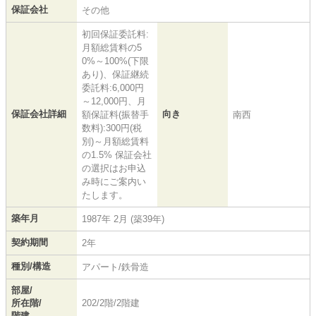
保証会社
その他
初回保証委託料:
月額総賃料の5
0%～100%(下限
あり)、保証継続
委託料:6,000円
～12,000円、月
保証会社詳細
向き
額保証料(振替手
南西
数料):300円(税
別)～月額総賃料
の1.5% 保証会社
の選択はお申込
み時にご案内い
たします。
築年月
1987年 2月 (築39年)
契約期間
2年
種別/構造
アパート/鉄骨造
部屋/
所在階/
202/2階/2階建
階建