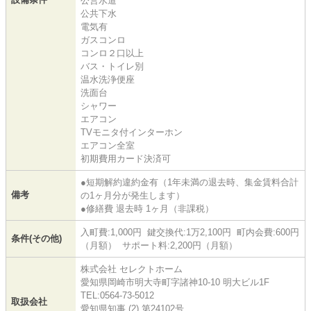
公営水道
公共下水
電気有
ガスコンロ
コンロ２口以上
バス・トイレ別
温水洗浄便座
洗面台
シャワー
エアコン
TVモニタ付インターホン
エアコン全室
初期費用カード決済可
●短期解約違約金有（1年未満の退去時、集金賃料合計
備考
の1ヶ月分が発生します）
●修繕費 退去時 1ヶ月（非課税）
入町費:1,000円 鍵交換代:1万2,100円 町内会費:600円
条件(その他)
（月額） サポート料:2,200円（月額）
株式会社 セレクトホーム
愛知県岡崎市明大寺町字諸神10-10 明大ビル1F
TEL:0564-73-5012
取扱会社
愛知県知事 (2) 第24102号