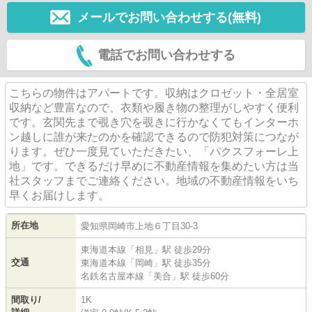
メールでお問い合わせする(無料)
電話でお問い合わせする
こちらの物件はアパートです。収納はクロゼット・全居室
収納など豊富なので、衣類や履き物の整理がしやすく便利
です。玄関先まで覗き穴を覗きに行かなくてもインターホ
ン越しに誰が来たのかを確認できるので防犯対策につなが
ります。ぜひ一度見ていただきたい、「パクスフォーレ上
地」です。できるだけ早めに不動産情報を集めたい方は当
社スタッフまでご連絡ください。地域の不動産情報をいち
早くお届けします。
所在地
愛知県
岡崎市
上地
６丁目30-3
東海道本線
「
相見
」駅 徒歩29分
交通
東海道本線
「
岡崎
」駅 徒歩35分
名鉄名古屋本線
「
美合
」駅 徒歩60分
間取り/
1K