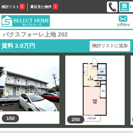
0
1
検討リスト
最近見た物件
お問合せ
パクスフォーレ上地 202
賃料
3.9
万円
検討リストに追加
1/50
2/50