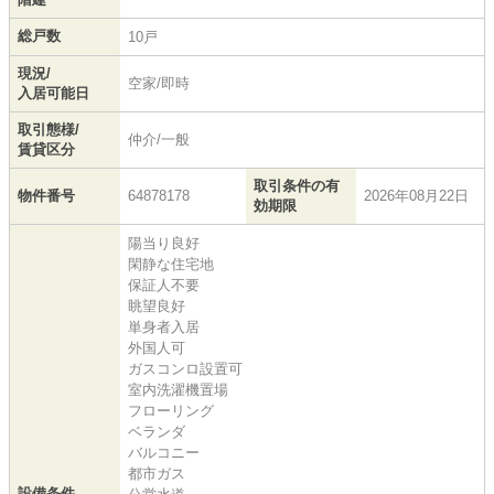
総戸数
10戸
現況/
空家/即時
入居可能日
取引態様/
仲介/一般
賃貸区分
取引条件の有
物件番号
64878178
2026年08月22日
効期限
陽当り良好
閑静な住宅地
保証人不要
眺望良好
単身者入居
外国人可
ガスコンロ設置可
室内洗濯機置場
フローリング
ベランダ
バルコニー
都市ガス
設備条件