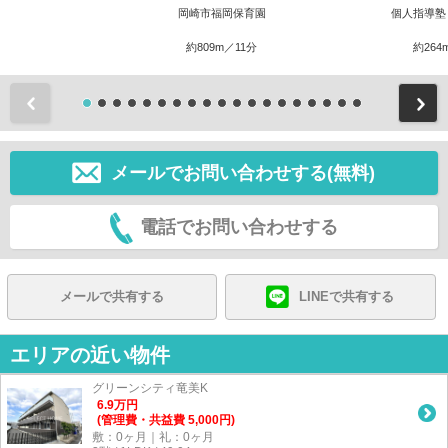
岡崎市福岡保育園
個人指導塾
約809m／11分
約264
前
メールでお問い合わせする(無料)
電話でお問い合わせする
メールで共有する
LINEで共有する
エリアの近い物件
グリーンシティ竜美K
6.9
万
円
(管理費・共益費 5,000円)
敷：0ヶ月｜礼：0ヶ月