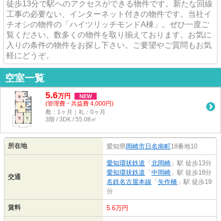
徒歩13分で駅へのアクセスができる物件です。新たな回線
工事の必要ない、インターネット付きの物件です。当社イ
チオシの物件の「ハイツリッチモンドA棟」。ぜひ一度ご
覧ください。数多くの物件を取り揃えております。お気に
入りの条件の物件をお探し下さい。ご要望やご質問もお気
軽にどうぞ。
空室一覧
5.6
万
円
NEW
(管理費・共益費 4,000円)
敷：1ヶ月｜礼：0ヶ月
3階 / 3DK / 55.08㎡
所在地
愛知県
岡崎市
日名南町
18番地10
愛知環状鉄道
「
北岡崎
」駅 徒歩13分
愛知環状鉄道
「
中岡崎
」駅 徒歩18分
交通
名鉄名古屋本線
「
矢作橋
」駅 徒歩19
分
賃料
5.6万円