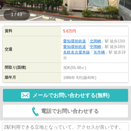
1 / 49
賃料
5.6万円
愛知環状鉄道
「
北岡崎
」駅 徒歩13分
愛知環状鉄道
「
中岡崎
」駅 徒歩18分
交通
名鉄名古屋本線
「
矢作橋
」駅 徒歩19
分
間取り(面積)
3DK(55.08㎡)
築年月
1986年 8月(築40年)
メールでお問い合わせする(無料)
電話でお問い合わせする
2駅利用できる立地となっていて、アクセスが良いです。