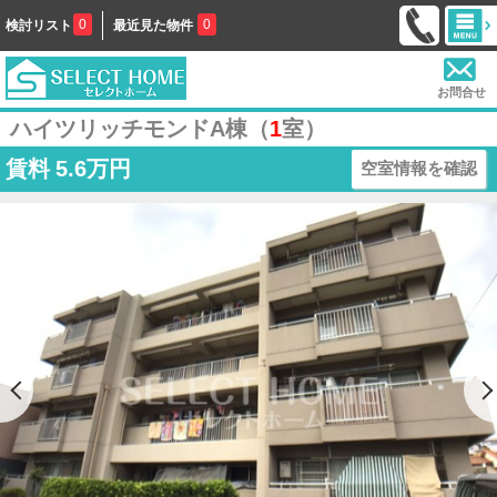
0
0
検討リスト
最近見た物件
お問合せ
ハイツリッチモンドA棟（
1
室）
賃料
5.6万円
空室情報を確認