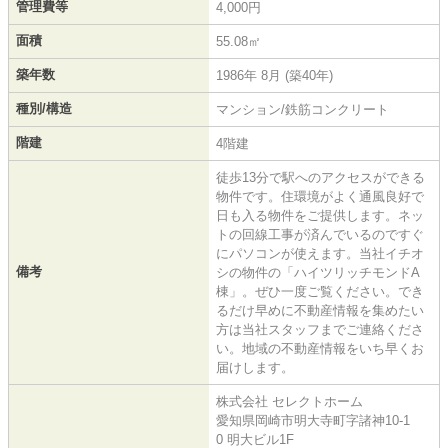
管理費等
4,000円
面積
55.08㎡
築年数
1986年 8月 (築40年)
種別/構造
マンション/鉄筋コンクリート
階建
4階建
徒歩13分で駅へのアクセスができる
物件です。住環境がよく通風良好で
日も入る物件をご提供します。ネッ
トの回線工事が済んでいるのですぐ
にパソコンが使えます。当社イチオ
備考
シの物件の「ハイツリッチモンドA
棟」。ぜひ一度ご覧ください。でき
るだけ早めに不動産情報を集めたい
方は当社スタッフまでご連絡くださ
い。地域の不動産情報をいち早くお
届けします。
株式会社 セレクトホーム
愛知県岡崎市明大寺町字諸神10-1
0 明大ビル1F