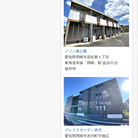
メゾン南公園
愛知県岡崎市若松東１丁目
東海道本線「岡崎」駅 徒歩21分
築40年
グレイスガーデン赤渋
愛知県岡崎市赤渋町字袖広