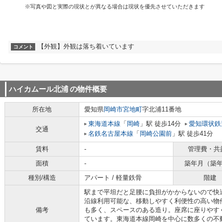
※写真や図と実際の現状とが異なる場合は現状を優先させていただきます
【外観】外観は落ち着いています
コメント
ハイカムール北浦
の物件概要
所在地
愛知県
岡崎市
宮地町
字北浦11番地
東海道本線
「
岡崎
」駅 徒歩14分
愛知環状鉄
交通
名鉄名古屋本線
「
岡崎公園前
」駅 徒歩41分
賃料
-
管理費・共
面積
-
築年月（築
種別/構造
アパート / 軽量鉄骨
階建
駅まで平坦だと足腰に負担がかからないので快
沿線利用可能な、移動しやすく利便性の高い物
備考
も多く、スペースのある造り。座席に座りやす
ています。東海道本線岡崎を中心に数多くの不