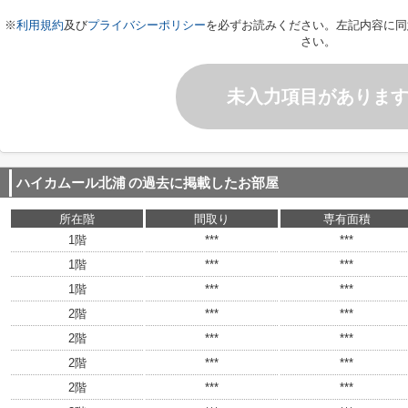
※
利用規約
及び
プライバシーポリシー
を必ずお読みください。左記内容に同
さい。
未入力項目がありま
ハイカムール北浦
の過去に掲載したお部屋
所在階
間取り
専有面積
1階
***
***
1階
***
***
1階
***
***
2階
***
***
2階
***
***
2階
***
***
2階
***
***