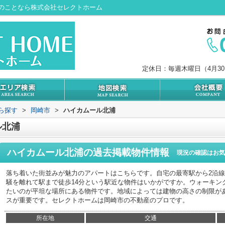
のことなら株式会社セレクトホーム
定休日：毎週木曜日（4月3
から探す
>
岡崎市
>
ハイカムール北浦
ル北浦
ハイカムール北浦
の過去掲載物件情報
現況の確認はお気
落ち着いた街並みが魅力のアパートはこちらです。自宅の最寄駅から2沿
騒を離れて駅まで徒歩14分という駅近な物件はいかがですか。ウォーキン
たいのが平坦な場所にある物件です。地域によっては建物の高さの制限が
スが重要です。セレクトホームは岡崎市の不動産のプロです。
所在地
交通