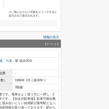
※ご覧になりたい写真をクリックすると
拡大されて表示されます。
情報の見方
【アパート】
道
「
六名
」駅 徒歩20分
益費
-
年数）
1996年 2月 ( 築30年 )
3階建
適です。電車をよく使う方に一押し、2
件です。【自走式駐車場】駐車可能台数
く混み合いにくい始発駅が最寄駅となっ
動産情報を取り扱っております。駅から