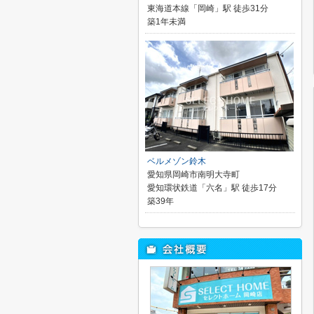
東海道本線「岡崎」駅 徒歩31分
築1年未満
ベルメゾン鈴木
愛知県岡崎市南明大寺町
愛知環状鉄道「六名」駅 徒歩17分
築39年