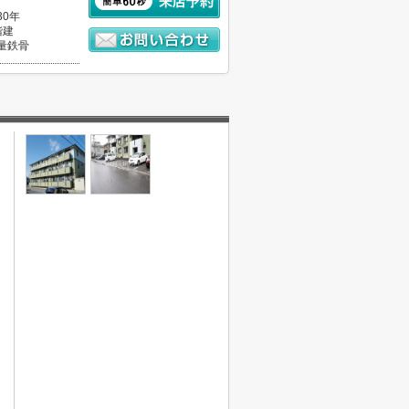
30年
階建
量鉄骨