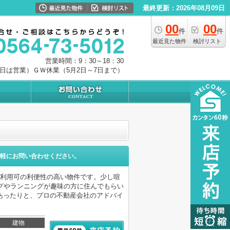
最終更新：2026年08月09日
00
00
件
件
最近見た物件
検討リスト
営業時間：9：30～18：30
0日は営業）ＧＷ休業（5月2日～7日まで）
軽にお問い合わせください。
線利用可の利便性の高い物件です。少し喧
グやランニングが趣味の方に住んでもらい
あったりと、プロの不動産会社のアドバイ
建物