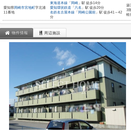
東海道本線
「
岡崎
」駅 徒歩14分
築
愛知県
岡崎市
宮地町
字北浦
愛知環状鉄道
「
六名
」駅 徒歩20分
3
11番地
名鉄名古屋本線
「
岡崎公園前
」駅 徒歩41～42
軽
分
物件情報
周辺施設