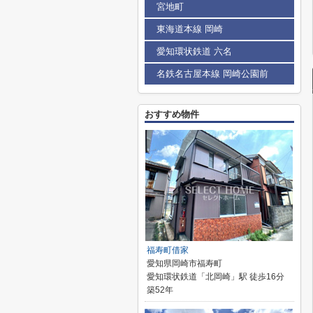
宮地町
東海道本線 岡崎
愛知環状鉄道 六名
名鉄名古屋本線 岡崎公園前
おすすめ物件
福寿町借家
愛知県岡崎市福寿町
愛知環状鉄道「北岡崎」駅 徒歩16分
築52年