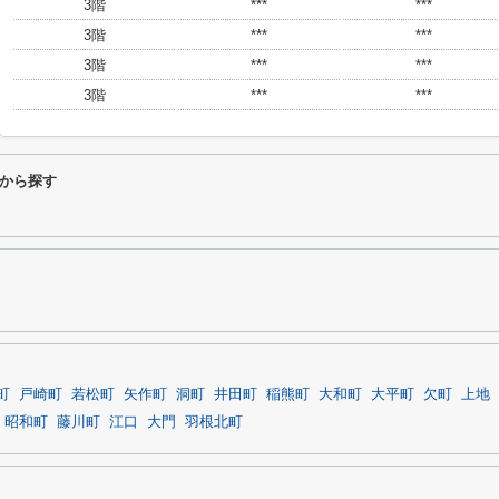
3階
***
***
3階
***
***
3階
***
***
3階
***
***
から探す
町
戸崎町
若松町
矢作町
洞町
井田町
稲熊町
大和町
大平町
欠町
上地
昭和町
藤川町
江口
大門
羽根北町