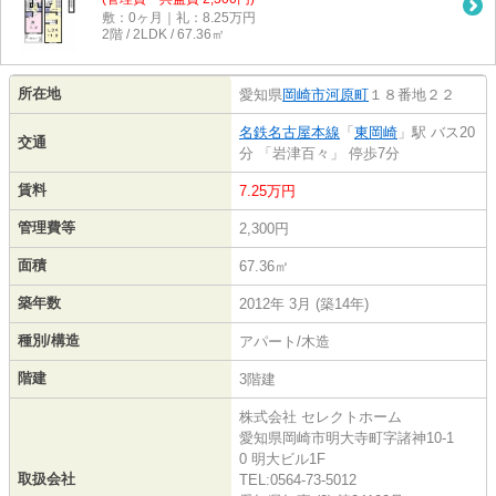
敷：0ヶ月｜礼：8.25万円
2階 / 2LDK / 67.36㎡
所在地
愛知県
岡崎市
河原町
１８番地２２
名鉄名古屋本線
「
東岡崎
」駅 バス20
交通
分 「岩津百々」 停歩7分
賃料
7.25万円
管理費等
2,300円
面積
67.36㎡
築年数
2012年 3月 (築14年)
種別/構造
アパート/木造
階建
3階建
株式会社 セレクトホーム
愛知県岡崎市明大寺町字諸神10-1
0 明大ビル1F
取扱会社
TEL:0564-73-5012