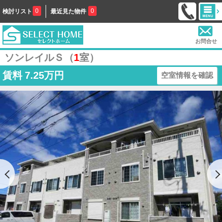
0
0
検討リスト
最近見た物件
お問合せ
ソンレイルＳ（
1
室）
賃料
7.25万円
空室情報を確認