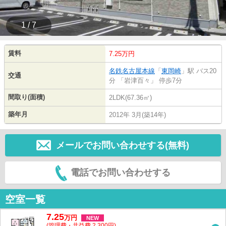
1 / 7
賃料
7.25万円
名鉄名古屋本線
「
東岡崎
」駅 バス20
交通
分 「岩津百々」 停歩7分
間取り(面積)
2LDK(67.36㎡)
築年月
2012年 3月(築14年)
メールでお問い合わせする(無料)
電話でお問い合わせする
空室一覧
7.25
万
円
NEW
(管理費・共益費 2,300円)