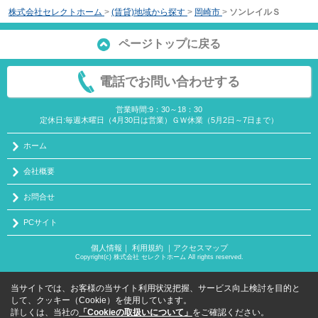
株式会社セレクトホーム
>
(賃貸)地域から探す
>
岡崎市
>
ソンレイルＳ
ページトップに戻る
電話でお問い合わせする
営業時間:9：30～18：30
定休日:毎週木曜日（4月30日は営業）ＧＷ休業（5月2日～7日まで）
ホーム
会社概要
お問合せ
PCサイト
個人情報
｜
利用規約
｜
アクセスマップ
Copyright(c) 株式会社 セレクトホーム All rights reserved.
当サイトでは、お客様の当サイト利用状況把握、サービス向上検討を目的と
して、クッキー（Cookie）を使用しています。
詳しくは、当社の
「Cookieの取扱いについて」
をご確認ください。