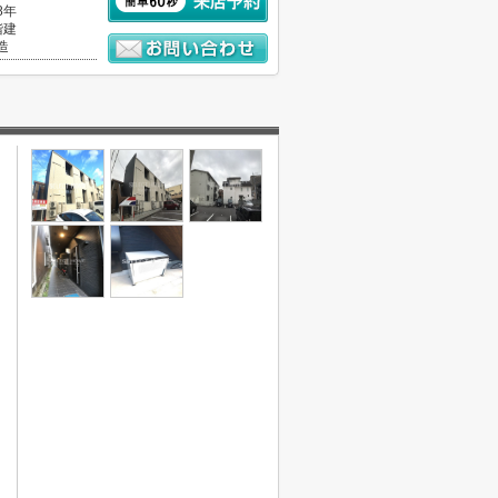
8年
階建
造