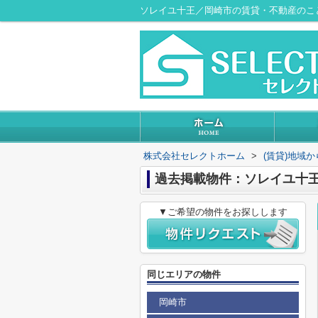
ソレイユ十王／岡崎市の賃貸・不動産のこ
株式会社セレクトホーム
>
(賃貸)地域
過去掲載物件：ソレイユ十
▼ご希望の物件をお探しします
同じエリアの物件
岡崎市