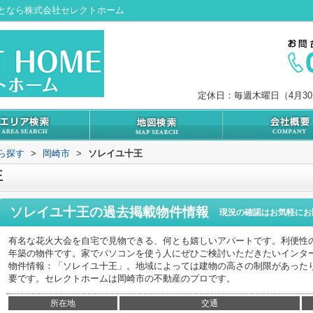
となら株式会社セレクトホーム
定休日：毎週木曜日（4月3
から探す
>
岡崎市
>
ソレイユ十王
王
ソレイユ十王
の過去掲載物件情報
現況の確認はお気軽にお
有名な花火大会を自宅で見物できる、何とも嬉しいアパートです。利便性の
年築の物件です。家でパソコンを使う人にぜひご検討いただきたいインタ
物件情報：「ソレイユ十王」。地域によっては建物の高さの制限があった
要です。セレクトホームは岡崎市の不動産のプロです。
所在地
交通