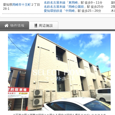
名鉄名古屋本線
「
東岡崎
」駅 徒歩9～11分
築
愛知県
岡崎市
十王町
２丁目
名鉄名古屋本線
「
岡崎公園前
」駅 徒歩25分
2
28-1
愛知環状鉄道
「
中岡崎
」駅 徒歩25～26分
木
物件情報
周辺施設