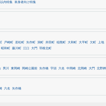
年以内特集
単身者向け特集
町
戸崎町
若松町
矢作町
洞町
井田町
稲熊町
大和町
大平町
欠町
上地
昭和町
藤川町
江口
大門
羽根北町
合
男川
東岡崎
岡崎公園前
矢作橋
宇頭
六名
中岡崎
北岡崎
大門
北野桝
崎
六名
矢作橋