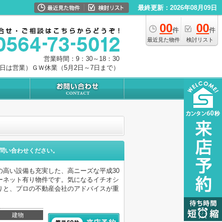
最終更新：2026年08月09日
00
00
件
件
最近見た物件
検討リスト
営業時間：9：30～18：30
0日は営業）ＧＷ休業（5月2日～7日まで）
問い合わせください。
高い設備も充実した、高ニーズな平成30
ーネット有り物件です。気になるイチオシ
りと、プロの不動産会社のアドバイスが重
建物