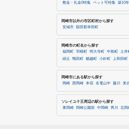
敷金・礼金0特集
ペット可特集
築10
岡崎市以外の市区町村から探す
安城市
額田郡幸田町
岡崎市の町名から探す
福岡町
羽根町
明大寺町
中島町
土井
緑丘
鴨田町
舳越町
小針町
上和田町
岡崎市にある駅から探す
岡崎
西岡崎
本宿
名電山中
藤川
美
ソレイユ十王周辺の駅から探す
東岡崎
岡崎公園前
中岡崎
男川
北岡