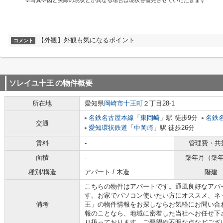
※写真や図と実際の現状とが異なる場合は現状を優先させていただきます
【外観】外観も気になるポイント
コメント
ソレイユ十王
の物件概要
所在地
愛知県
岡崎市
十王町
２丁目28-1
名鉄名古屋本線
「
東岡崎
」駅 徒歩9分
名鉄
交通
愛知環状鉄道
「
中岡崎
」駅 徒歩26分
賃料
-
管理費・共
面積
-
築年月（築
種別/構造
アパート / 木造
階建
こちらの物件はアパートです。通風良好なアパ
す。お家でパソコン使いたい方にオススメ、ネ
備考
王」の物件情報をお探しならお気軽にお問い合
報のことなら、地域に密着した当社へお任せ下
り扱っております。ご要望や不明な点などござ