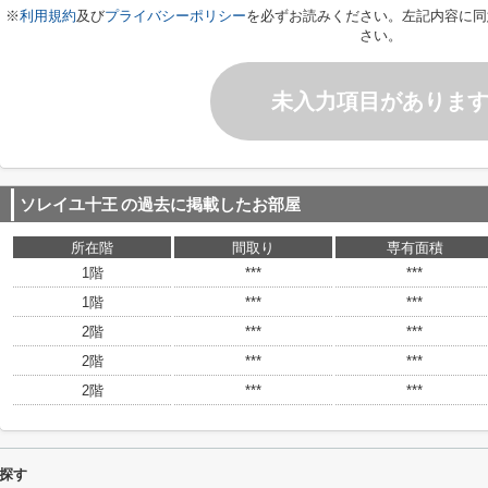
※
利用規約
及び
プライバシーポリシー
を必ずお読みください。左記内容に同
さい。
未入力項目がありま
ソレイユ十王
の過去に掲載したお部屋
所在階
間取り
専有面積
1階
***
***
1階
***
***
2階
***
***
2階
***
***
2階
***
***
探す