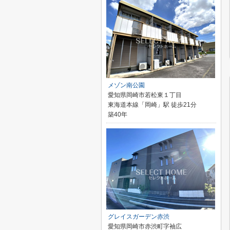
メゾン南公園
愛知県岡崎市若松東１丁目
東海道本線「岡崎」駅 徒歩21分
築40年
グレイスガーデン赤渋
愛知県岡崎市赤渋町字袖広