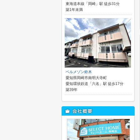
東海道本線「岡崎」駅 徒歩31分
築1年未満
ベルメゾン鈴木
愛知県岡崎市南明大寺町
愛知環状鉄道「六名」駅 徒歩17分
築39年