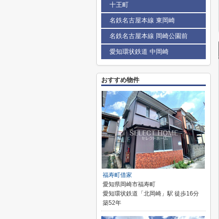
十王町
名鉄名古屋本線 東岡崎
名鉄名古屋本線 岡崎公園前
愛知環状鉄道 中岡崎
おすすめ物件
福寿町借家
愛知県岡崎市福寿町
愛知環状鉄道「北岡崎」駅 徒歩16分
築52年