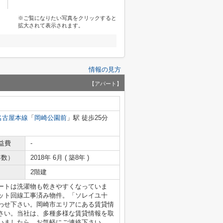
※ご覧になりたい写真をクリックすると
拡大されて表示されます。
情報の見方
【アパート】
名古屋本線
「
岡崎公園前
」駅 徒歩25分
益費
-
年数）
2018年 6月 ( 築8年 )
2階建
ートは洗濯物も乾きやすくなっていま
ット回線工事済み物件。「ソレイユ十
わせ下さい。岡崎市エリアにある賃貸情
さい。当社は、多種多様な賃貸情報を取
いましたら、お気軽にご連絡下さい。