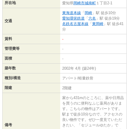
所在地
愛知県
岡崎市
城南町
１丁目2-1
東海道本線
「
岡崎
」駅 徒歩10分
愛知環状鉄道
「
六名
」駅 徒歩19分
交通
名鉄名古屋本線
「
東岡崎
」駅 徒歩41
分
賃料
-
管理費等
-
面積
-
築年数
2002年 4月 (築24年)
種別/構造
アパート/軽量鉄骨
階建
2階建
家から431mのところに、薬や日用品
を買うのに便利なふじ薬局がありま
す。こちらの物件はアパートです。
駅まで徒歩10分なので、アクセスの
良い物件です。ぜひ一度見ていただ
備考
きたい、「セジュールゆたか」で