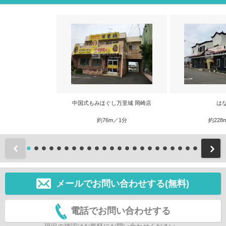
中国式もみほぐし万里城 岡崎店
は
約76m／1分
約228
前
メールでお問い合わせする(無料)
電話でお問い合わせする