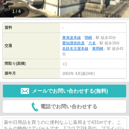
1 / 4
賃料
-
東海道本線
「
岡崎
」駅 徒歩10分
愛知環状鉄道
「
六名
」駅 徒歩19分
交通
名鉄名古屋本線
「
東岡崎
」駅 徒歩41
分
間取り(面積)
-(-)
築年月
2002年 4月(築24年)
メールでお問い合わせする(無料)
電話でお問い合わせする
薬や日用品を買うのに便利なふじ薬局まで431mです。こ
ちらの物件はアパートです。1フロア2住戸の、プライバシ