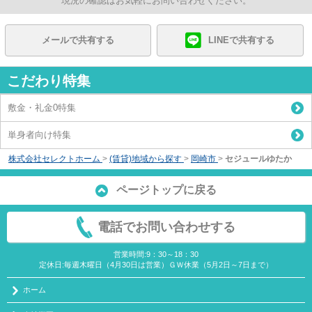
現況の確認はお気軽にお問い合わせください。
メールで共有する
LINEで共有する
こだわり特集
敷金・礼金0特集
単身者向け特集
株式会社セレクトホーム
>
(賃貸)地域から探す
>
岡崎市
>
セジュールゆたか
ページトップに戻る
電話でお問い合わせする
営業時間:9：30～18：30
定休日:毎週木曜日（4月30日は営業）ＧＷ休業（5月2日～7日まで）
ホーム