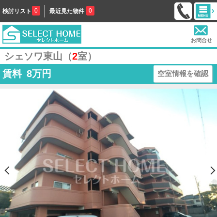
0
0
検討リスト
最近見た物件
お問合せ
シェソワ東山（
2
室）
賃料
8
万円
空室情報を確認