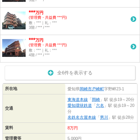
3階 / *** / ***
***
万円
(管理費・共益費 ***円)
敷：***｜礼：***
3階 / *** / ***
***
万円
(管理費・共益費 ***円)
敷：***｜礼：***
4階 / *** / ***
全6件を表示する
所在地
愛知県
岡崎市
戸崎町
字野畔23-1
東海道本線
「
岡崎
」駅 徒歩19～20分
愛知環状鉄道
「
六名
」駅 徒歩19～20
交通
分
名鉄名古屋本線
「
男川
」駅 徒歩28分
賃料
8万円
管理費等
5,000円