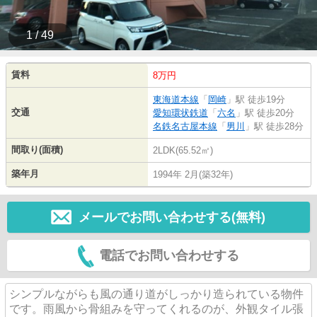
1 / 49
賃料
8万円
東海道本線
「
岡崎
」駅 徒歩19分
交通
愛知環状鉄道
「
六名
」駅 徒歩20分
名鉄名古屋本線
「
男川
」駅 徒歩28分
間取り(面積)
2LDK(65.52㎡)
築年月
1994年 2月(築32年)
メールでお問い合わせする(無料)
電話でお問い合わせする
シンプルながらも風の通り道がしっかり造られている物件
です。雨風から骨組みを守ってくれるのが、外観タイル張