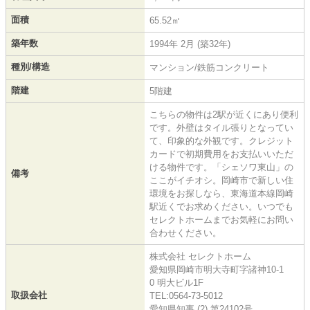
面積
65.52㎡
築年数
1994年 2月 (築32年)
種別/構造
マンション/鉄筋コンクリート
階建
5階建
こちらの物件は2駅が近くにあり便利
です。外壁はタイル張りとなってい
て、印象的な外観です。クレジット
カードで初期費用をお支払いいただ
ける物件です。「シェソワ東山」の
備考
ここがイチオシ。岡崎市で新しい住
環境をお探しなら、東海道本線岡崎
駅近くでお求めください。いつでも
セレクトホームまでお気軽にお問い
合わせください。
株式会社 セレクトホーム
愛知県岡崎市明大寺町字諸神10-1
0 明大ビル1F
取扱会社
TEL:0564-73-5012
愛知県知事 (2) 第24102号