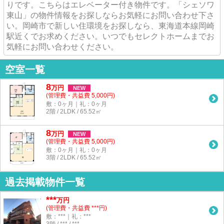
りです。こちらはエレベーター付き物件です。「シェソワ
東山」の物件情報をお探しならお気軽にお問い合わせ下さ
い。岡崎市で新しい住環境をお探しなら、東海道本線岡崎
駅近くでお求めください。いつでもセレクトホームまでお
気軽にお問い合わせください。
空室一覧
8
万
円
NEW
(管理費・共益費 5,000円)
敷：0ヶ月｜礼：0ヶ月
2階 / 2LDK / 65.52㎡
8
万
円
NEW
(管理費・共益費 5,000円)
敷：0ヶ月｜礼：0ヶ月
3階 / 2LDK / 65.52㎡
過去掲載物件一覧
***
万円
(管理費・共益費 ***円)
敷：***｜礼：***