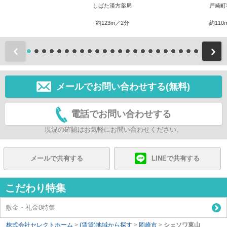
しばた漢方薬局
戸崎町
約123m／2分
約110
前
メールでお問い合わせする(無料)
電話でお問い合わせする
現況の確認はお気軽にお問い合わせください。
メールで共有する
LINEで共有する
こだわり特集
敷金・礼金0特集
株式会社セレクトホーム
>
(賃貸)地域から探す
>
岡崎市
>
シェソワ東山