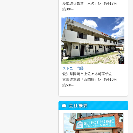
愛知環状鉄道「六名」駅 徒歩17分
築39年
ストニー内藤
愛知県岡崎市上佐々木町字伝左
東海道本線「西岡崎」駅 徒歩10分
築53年