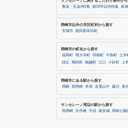
サンセレーノに関するこだわり条件から
敷金・礼金0特集
築10年以内特集
単
岡崎市以外の市区町村から探す
安城市
額田郡幸田町
岡崎市の町名から探す
福岡町
明大寺町
羽根町
中島町
土井
緑丘
鴨田町
舳越町
江口
小針町
上
岡崎市にある駅から探す
岡崎
西岡崎
本宿
名電山中
藤川
美
サンセレーノ周辺の駅から探す
西岡崎
矢作橋
宇頭
南安城
岡崎公園