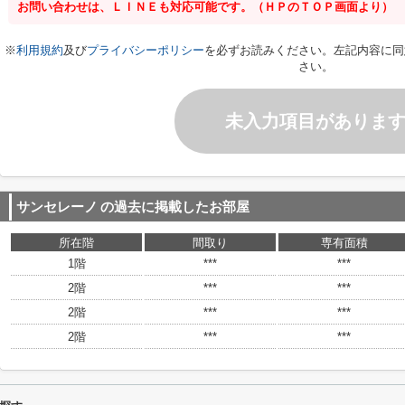
お問い合わせは、ＬＩＮＥも対応可能です。（ＨＰのＴＯＰ画面より）
※
利用規約
及び
プライバシーポリシー
を必ずお読みください。左記内容に同
さい。
未入力項目がありま
サンセレーノ
の過去に掲載したお部屋
所在階
間取り
専有面積
1階
***
***
2階
***
***
2階
***
***
2階
***
***