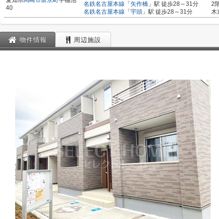
愛知県
岡崎市
富永町
字棚池
名鉄名古屋本線
「
矢作橋
」駅 徒歩28～31分
2
40
名鉄名古屋本線
「
宇頭
」駅 徒歩28～31分
木
物件情報
周辺施設