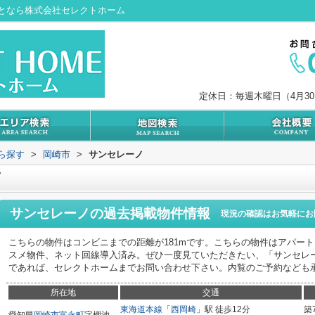
となら株式会社セレクトホーム
定休日：毎週木曜日（4月3
から探す
>
岡崎市
>
サンセレーノ
ノ
サンセレーノ
の過去掲載物件情報
現況の確認はお気軽にお
こちらの物件はコンビニまでの距離が181mです。こちらの物件はアパー
スメ物件、ネット回線導入済み。ぜひ一度見ていただきたい、「サンセレ
であれば、セレクトホームまでお問い合わせ下さい。内覧のご予約なども
所在地
交通
東海道本線
「
西岡崎
」駅 徒歩12分
築