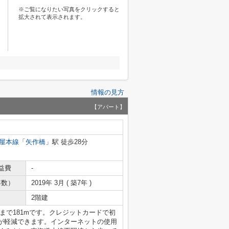
※ご覧になりたい写真をクリックすると
拡大されて表示されます。
情報の見方
【アパート】
屋本線
「
矢作橋
」駅 徒歩28分
益費
-
年数）
2019年 3月 ( 築7年 )
2階建
まで181mです。クレジットカードで初
が軽減できます。インターネットの使用