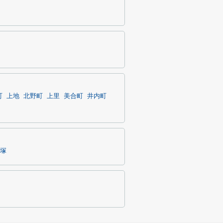
町
上地
北野町
上里
美合町
井内町
塚