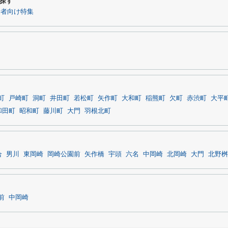
探す
身者向け特集
町
戸崎町
洞町
井田町
若松町
矢作町
大和町
稲熊町
欠町
赤渋町
大平
和田町
昭和町
藤川町
大門
羽根北町
合
男川
東岡崎
岡崎公園前
矢作橋
宇頭
六名
中岡崎
北岡崎
大門
北野桝
前
中岡崎