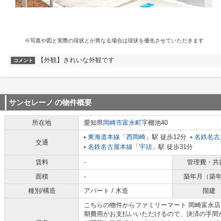
※写真や図と実際の現状とが異なる場合は現状を優先させていただきます
【外観】きれいな外観です
コメント
サンセレーノ
の物件概要
所在地
愛知県
岡崎市
富永町
字棚池40
東海道本線
「
西岡崎
」駅 徒歩12分
名鉄名古
交通
名鉄名古屋本線
「
宇頭
」駅 徒歩31分
賃料
-
管理費・共
面積
-
築年月（築
種別/構造
アパート / 木造
階建
こちらの物件からファミリーマート 岡崎富永店
期費用がお支払いいただけるので、決済の手間