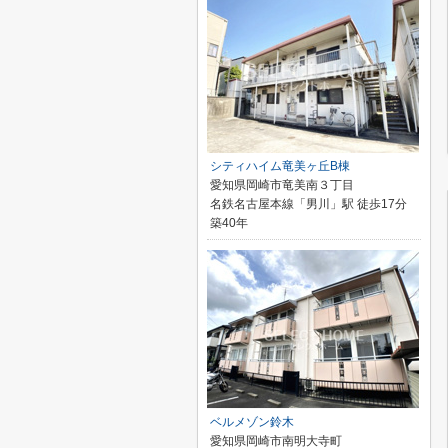
シティハイム竜美ヶ丘B棟
愛知県岡崎市竜美南３丁目
名鉄名古屋本線「男川」駅 徒歩17分
築40年
ベルメゾン鈴木
愛知県岡崎市南明大寺町