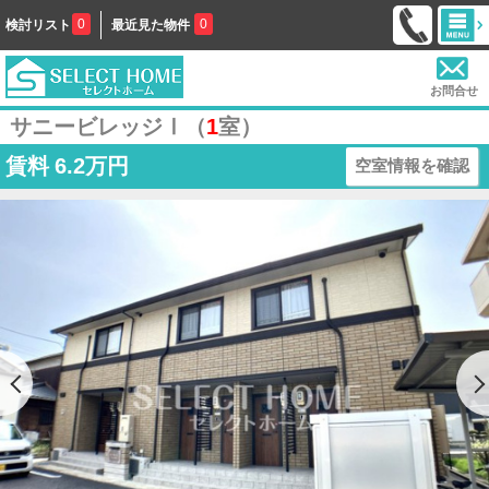
0
0
検討リスト
最近見た物件
お問合せ
サニービレッジⅠ（
1
室）
賃料
6.2万円
空室情報を確認