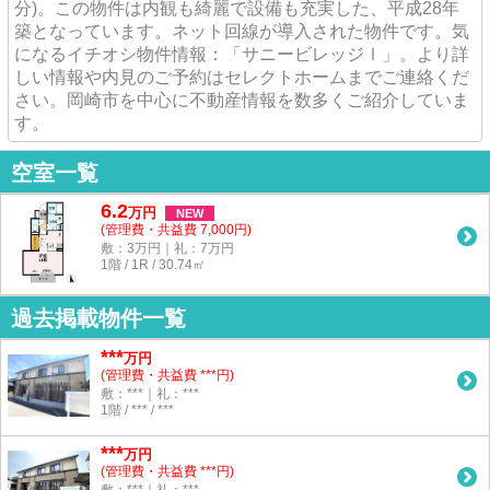
分)。この物件は内観も綺麗で設備も充実した、平成28年
築となっています。ネット回線が導入された物件です。気
になるイチオシ物件情報：「サニービレッジⅠ」。より詳
しい情報や内見のご予約はセレクトホームまでご連絡くだ
さい。岡崎市を中心に不動産情報を数多くご紹介していま
す。
空室一覧
6.2
万
円
NEW
(管理費・共益費 7,000円)
敷：3万円｜礼：7万円
1階 / 1R / 30.74㎡
過去掲載物件一覧
***
万円
(管理費・共益費 ***円)
敷：***｜礼：***
1階 / *** / ***
***
万円
(管理費・共益費 ***円)