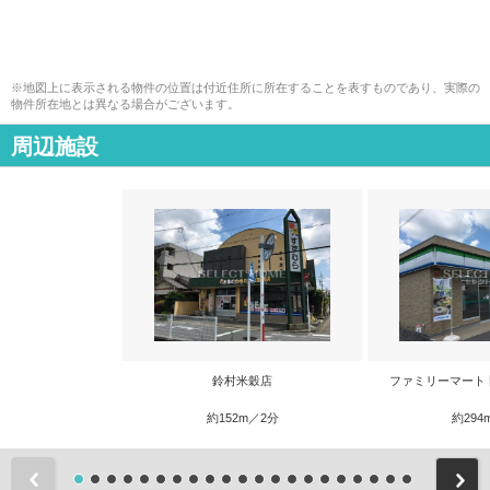
※地図上に表示される物件の位置は付近住所に所在することを表すものであり、実際の
物件所在地とは異なる場合がございます。
周辺施設
鈴村米穀店
ファミリーマート
約152m／2分
約294
前