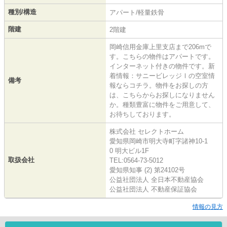
種別/構造
アパート/軽量鉄骨
階建
2階建
岡崎信用金庫上里支店まで206mで
す。こちらの物件はアパートです。
インターネット付きの物件です。新
着情報：サニービレッジⅠの空室情
備考
報ならコチラ。物件をお探しの方
は、こちらからお探しになりません
か。種類豊富に物件をご用意して、
お待ちしております。
株式会社 セレクトホーム
愛知県岡崎市明大寺町字諸神10-1
0 明大ビル1F
取扱会社
TEL:0564-73-5012
愛知県知事 (2) 第24102号
公益社団法人 全日本不動産協会
公益社団法人 不動産保証協会
情報の見方