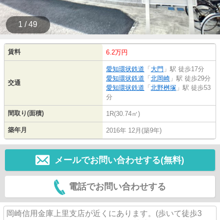
1 / 49
賃料
6.2万円
愛知環状鉄道
「
大門
」駅 徒歩17分
愛知環状鉄道
「
北岡崎
」駅 徒歩29分
交通
愛知環状鉄道
「
北野桝塚
」駅 徒歩53
分
間取り(面積)
1R(30.74㎡)
築年月
2016年 12月(築9年)
メールでお問い合わせする(無料)
電話でお問い合わせする
岡崎信用金庫上里支店が近くにあります。(歩いて徒歩3