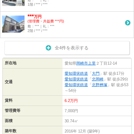
敷：***｜礼：***
1階 / *** / ***
***
万円
(管理費・共益費 ***円)
敷：***｜礼：***
2階 / *** / ***
全4件を表示する
所在地
愛知県
岡崎市
上里
２丁目12-14
愛知環状鉄道
「
大門
」駅 徒歩17分
愛知環状鉄道
「
北岡崎
」駅 徒歩29分
交通
愛知環状鉄道
「
北野桝塚
」駅 徒歩53
～54分
賃料
6.2万円
管理費等
7,000円
面積
30.74㎡
築年数
2016年 12月 (築9年)