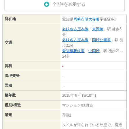
全7件を表示する
所在地
愛知県
岡崎市
明大寺町
字狐塚4-1
名鉄名古屋本線
「
東岡崎
」駅 徒歩8
分
名鉄名古屋本線
「
岡崎公園前
」駅 徒
交通
歩21分
愛知環状鉄道
「
中岡崎
」駅 徒歩21～
24分
賃料
-
管理費等
-
面積
-
築年数
2015年 9月 (築10年)
種別/構造
マンション/鉄骨造
階建
3階建
タイルが張られている外壁で、構造