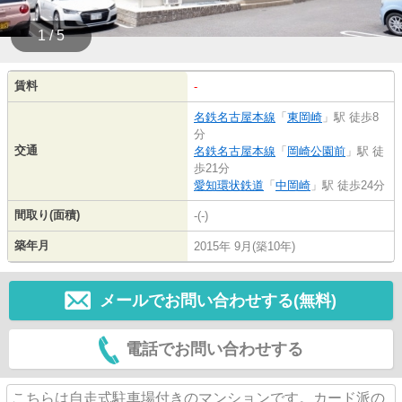
1 / 5
賃料
-
名鉄名古屋本線
「
東岡崎
」駅 徒歩8
分
交通
名鉄名古屋本線
「
岡崎公園前
」駅 徒
歩21分
愛知環状鉄道
「
中岡崎
」駅 徒歩24分
間取り(面積)
-(-)
築年月
2015年 9月(築10年)
メールでお問い合わせする(無料)
電話でお問い合わせする
こちらは自走式駐車場付きのマンションです。カード派の