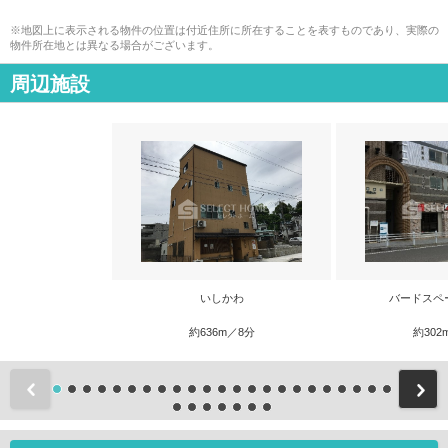
※地図上に表示される物件の位置は付近住所に所在することを表すものであり、実際の
物件所在地とは異なる場合がございます。
周辺施設
いしかわ
バードスペ
約636m／8分
約302
前