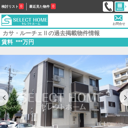
0
0
検討リスト
最近見た物件
お問合せ
カサ・ルーチェⅡの過去掲載物件情報
賃料
***
万円