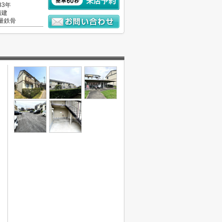
33年
階建
量鉄骨