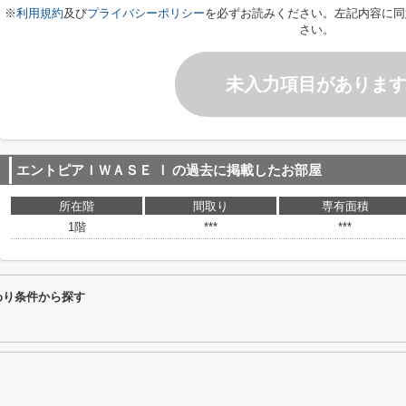
※
利用規約
及び
プライバシーポリシー
を必ずお読みください。左記内容に同
さい。
未入力項目がありま
エントピアＩＷＡＳＥ Ⅰ
の過去に掲載したお部屋
所在階
間取り
専有面積
1階
***
***
わり条件から探す