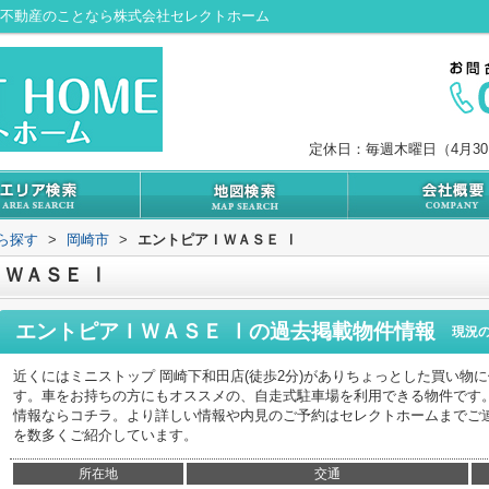
・不動産のことなら株式会社セレクトホーム
定休日：毎週木曜日（4月3
から探す
>
岡崎市
>
エントピアＩＷＡＳＥ Ⅰ
ＷＡＳＥ Ⅰ
エントピアＩＷＡＳＥ Ⅰ
の過去掲載物件情報
現況
近くにはミニストップ 岡崎下和田店(徒歩2分)がありちょっとした買い物
す。車をお持ちの方にもオススメの、自走式駐車場を利用できる物件です。新
情報ならコチラ。より詳しい情報や内見のご予約はセレクトホームまでご
を数多くご紹介しています。
所在地
交通