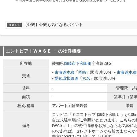
※写真や図と実際の現状とが異なる場合は現状を優先させていただきます
【外観】外観も気になるポイント
コメント
エントピアＩＷＡＳＥ Ⅰ
の物件概要
所在地
愛知県
岡崎市
下和田町
字高畑29-2
東海道本線
「
岡崎
」駅 徒歩33分
東海道本線
交通
愛知環状鉄道
「
六名
」駅 徒歩58分
賃料
-
管理費・共
面積
-
築年月（築
種別/構造
アパート / 軽量鉄骨
階建
コンビニ「ミニストップ 岡崎下和田店」が10
自走式駐車場がご利用いただけます。こちらの
備考
IWASE Ⅰ」の物件情報をお探しならお気軽
のであれば、セレクトホームから始めませんか
豊富に物件をご用意しております。