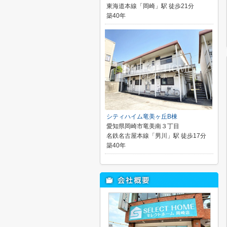
東海道本線「岡崎」駅 徒歩21分
築40年
シティハイム竜美ヶ丘B棟
愛知県岡崎市竜美南３丁目
名鉄名古屋本線「男川」駅 徒歩17分
築40年