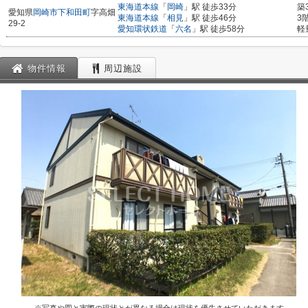
東海道本線
「
岡崎
」駅 徒歩33分
築
愛知県
岡崎市
下和田町
字高畑
東海道本線
「
相見
」駅 徒歩46分
3
29-2
愛知環状鉄道
「
六名
」駅 徒歩58分
軽
物件情報
周辺施設