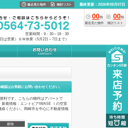
最終更新：2026年08月07日
00
00
件
件
最近見た物件
検討リスト
営業時間：9：30～18：30
0日は営業）ＧＷ休業（5月2日～7日まで）
の確認はお気軽にお問い合わせください。
に便利です。こちらの物件はアパートで
着情報：エントピアIWASE Ⅰの空室
連絡ください。岡崎市を中心に不動産情報
建物