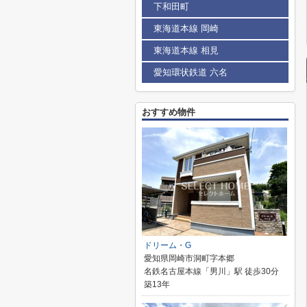
下和田町
東海道本線 岡崎
東海道本線 相見
愛知環状鉄道 六名
おすすめ物件
ドリーム・G
愛知県岡崎市洞町字本郷
名鉄名古屋本線「男川」駅 徒歩30分
築13年