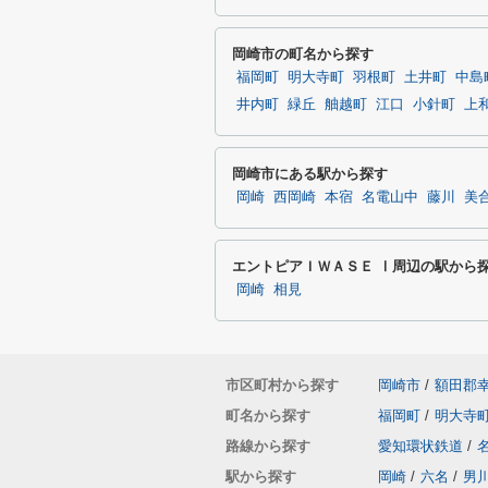
岡崎市の町名から探す
福岡町
明大寺町
羽根町
土井町
中島
井内町
緑丘
舳越町
江口
小針町
上
岡崎市にある駅から探す
岡崎
西岡崎
本宿
名電山中
藤川
美
エントピアＩＷＡＳＥ Ⅰ周辺の駅から
岡崎
相見
市区町村から探す
岡崎市
/
額田郡
町名から探す
福岡町
/
明大寺
路線から探す
愛知環状鉄道
/
駅から探す
岡崎
/
六名
/
男