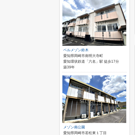
ベルメゾン鈴木
愛知県岡崎市南明大寺町
愛知環状鉄道「六名」駅 徒歩17分
築39年
メゾン南公園
愛知県岡崎市若松東１丁目