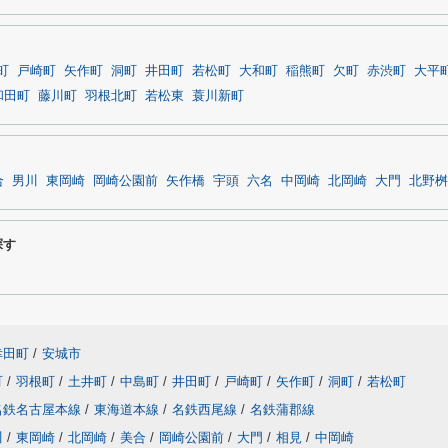
町
戸崎町
矢作町
洞町
井田町
若松町
大和町
稲熊町
欠町
赤渋町
大平
和田町
藤川町
羽根北町
若松東
蓑川新町
合
男川
東岡崎
岡崎公園前
矢作橋
宇頭
六名
中岡崎
北岡崎
大門
北野桝
探す
幸田町
/
安城市
町
/
羽根町
/
土井町
/
中島町
/
井田町
/
戸崎町
/
矢作町
/
洞町
/
若松町
名鉄名古屋本線
/
東海道本線
/
名鉄西尾線
/
名鉄蒲郡線
川
/
東岡崎
/
北岡崎
/
美合
/
岡崎公園前
/
大門
/
相見
/
中岡崎