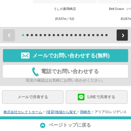
うしの家岡崎店
Bell Grace
約337m／5分
約267
前
メールでお問い合わせする(無料)
電話でお問い合わせする
現況の確認はお気軽にお問い合わせください。
メールで共有する
LINEで共有する
株式会社セレクトホーム
>
(賃貸)地域から探す
>
岡崎市
>
アリア31レジデンス
ページトップに戻る