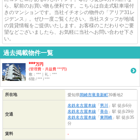
ら、駅前のお買い物も便利です。こちらは自走式駐車場付
きのマンションです。当社イチオシの物件の「アリア31レ
ジデンス」。ぜひ一度ご覧ください。当社スタッフが地域
の賃貸情報をご提供いたします。お客様のこだわりやご要
望などございましたら、お気軽に当社へお問い合わせ下さ
い。
過去掲載物件一覧
***
万円
(管理費・共益費 ***円)
敷：***｜礼：***
6階 / *** / ***
所在地
愛知県
岡崎市
竜美新町
39番地2
名鉄名古屋本線
「
男川
」駅 徒歩6分
名鉄名古屋本線
「
美合
」駅 徒歩29分
交通
名鉄名古屋本線
「
東岡崎
」駅 徒歩35
分
賃料
-