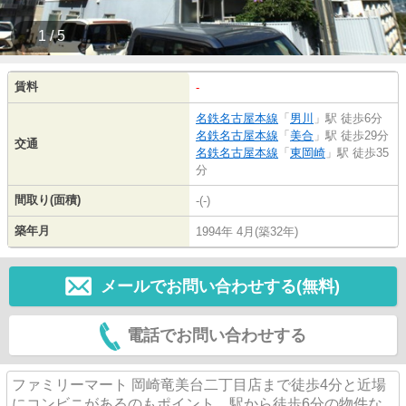
1 / 5
賃料
-
名鉄名古屋本線
「
男川
」駅 徒歩6分
名鉄名古屋本線
「
美合
」駅 徒歩29分
交通
名鉄名古屋本線
「
東岡崎
」駅 徒歩35
分
間取り(面積)
-(-)
築年月
1994年 4月(築32年)
メールでお問い合わせする(無料)
電話でお問い合わせする
ファミリーマート 岡崎竜美台二丁目店まで徒歩4分と近場
にコンビニがあるのもポイント。駅から徒歩6分の物件な