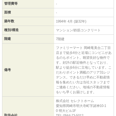
管理費等
-
面積
-
築年数
1994年 4月 (築32年)
種別/構造
マンション/鉄筋コンクリート
階建
7階建
ファミリーマート 岡崎竜美台二丁目
店まで徒歩4分と近場にコンビニがあ
るのもポイント。眺望良好な物件で
す。好評の駅近物件となっており、
駅より徒歩6分に立地しています。こ
備考
だわりポイント満載のアリア31レジ
デンス。できるだけ早めに不動産情
報を集めたい方は当社スタッフまで
ご連絡ください。地域の不動産情報
をいち早くお届けします。
株式会社 セレクトホーム
愛知県岡崎市明大寺町字諸神10-1
0 明大ビル1F
取扱会社
TEL:0564-73-5012