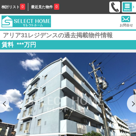
0
0
検討リスト
最近見た物件
お問合せ
アリア31レジデンスの過去掲載物件情報
賃料
***
万円