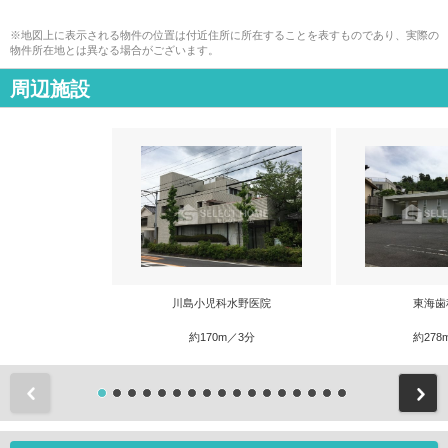
※地図上に表示される物件の位置は付近住所に所在することを表すものであり、実際の
物件所在地とは異なる場合がございます。
周辺施設
川島小児科水野医院
東海歯
約170m／3分
約278
前