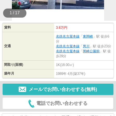
1 / 17
賃料
3.6万円
名鉄名古屋本線
「
東岡崎
」駅 徒歩6
分
交通
名鉄名古屋本線
「
男川
」駅 徒歩23分
名鉄名古屋本線
「
岡崎公園前
」駅 徒
歩29分
間取り(面積)
1K(18.00㎡)
築年月
1989年 4月(築37年)
メールでお問い合わせする(無料)
電話でお問い合わせする