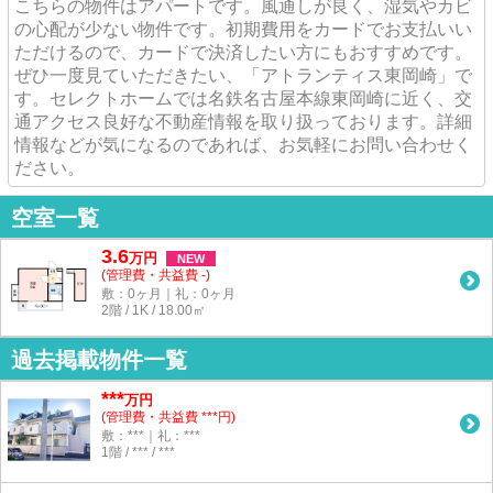
こちらの物件はアパートです。風通しが良く、湿気やカビ
の心配が少ない物件です。初期費用をカードでお支払いい
ただけるので、カードで決済したい方にもおすすめです。
ぜひ一度見ていただきたい、「アトランティス東岡崎」で
す。セレクトホームでは名鉄名古屋本線東岡崎に近く、交
通アクセス良好な不動産情報を取り扱っております。詳細
情報などが気になるのであれば、お気軽にお問い合わせく
ださい。
空室一覧
3.6
万
円
NEW
(管理費・共益費 -)
敷：0ヶ月｜礼：0ヶ月
2階 / 1K / 18.00㎡
過去掲載物件一覧
***
万円
(管理費・共益費 ***円)
敷：***｜礼：***
1階 / *** / ***