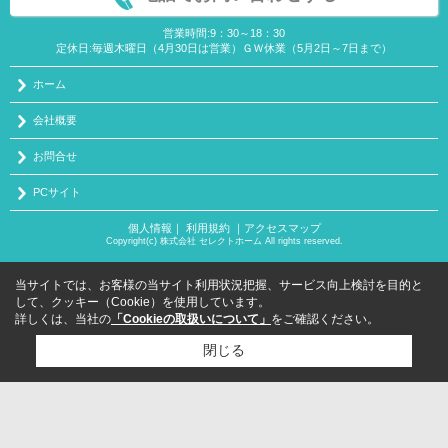
営業時間:9：30～18：30
定休日:毎週木曜日（4月30日は営業）ＧＷ休業（5月2日～7日まで）
ホーム
会社概要
お問合せ
PCサイト
個人情報
｜
利用規約
｜
アクセスマップ
Copyright(c) 株式会社 セレクトホーム All rights reserved.
当サイトでは、お客様の当サイト利用状況把握、サービス向上検討を目的と
して、クッキー（Cookie）を使用しています。
詳しくは、当社の
「Cookieの取扱いについて」
をご確認ください。
閉じる