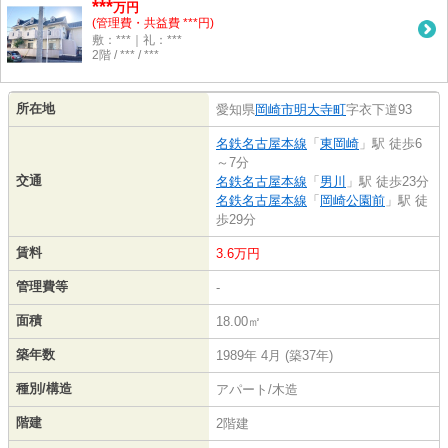
***
万円
(管理費・共益費 ***円)
敷：***｜礼：***
2階 / *** / ***
所在地
愛知県
岡崎市
明大寺町
字衣下道93
名鉄名古屋本線
「
東岡崎
」駅 徒歩6
～7分
交通
名鉄名古屋本線
「
男川
」駅 徒歩23分
名鉄名古屋本線
「
岡崎公園前
」駅 徒
歩29分
賃料
3.6万円
管理費等
-
面積
18.00㎡
築年数
1989年 4月 (築37年)
種別/構造
アパート/木造
階建
2階建