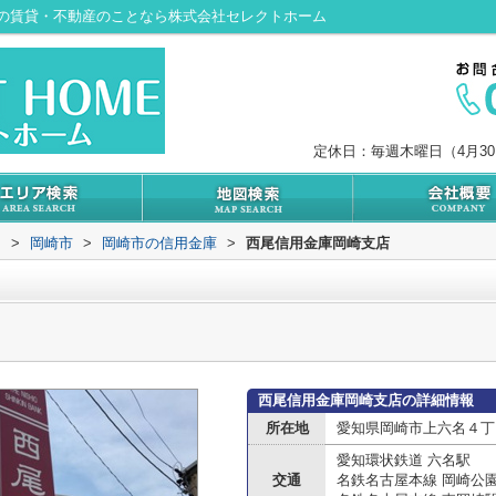
の賃貸・不動産のことなら株式会社セレクトホーム
定休日：毎週木曜日（4月3
内
>
岡崎市
>
岡崎市の信用金庫
>
西尾信用金庫岡崎支店
西尾信用金庫岡崎支店の詳細情報
所在地
愛知県岡崎市上六名４丁目
愛知環状鉄道 六名駅
交通
名鉄名古屋本線 岡崎公