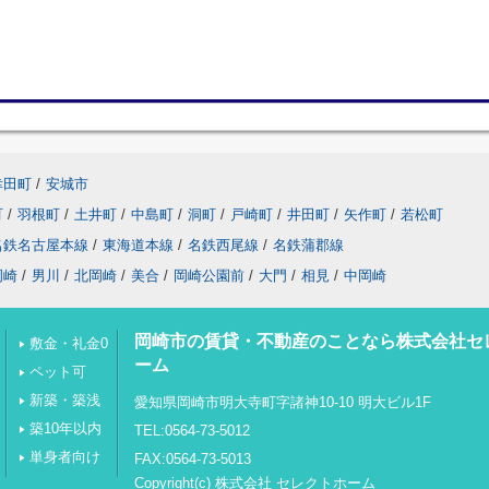
幸田町
/
安城市
町
/
羽根町
/
土井町
/
中島町
/
洞町
/
戸崎町
/
井田町
/
矢作町
/
若松町
名鉄名古屋本線
/
東海道本線
/
名鉄西尾線
/
名鉄蒲郡線
岡崎
/
男川
/
北岡崎
/
美合
/
岡崎公園前
/
大門
/
相見
/
中岡崎
岡崎市の賃貸・不動産のことなら株式会社セ
敷金・礼金0
ーム
ペット可
新築・築浅
愛知県岡崎市明大寺町字諸神10-10 明大ビル1F
築10年以内
TEL:0564-73-5012
単身者向け
FAX:0564-73-5013
Copyright(c) 株式会社 セレクトホーム