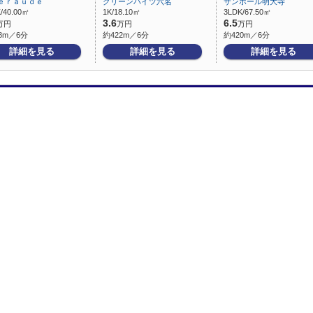
ｅｒａｕｄｅ
グリーンハイツ六名
サンポール明大寺
/40.00㎡
1K/18.10㎡
3LDK/67.50㎡
3.6
6.5
万円
万円
万円
8m／6分
約422m／6分
約420m／6分
詳細を見る
詳細を見る
詳細を見る