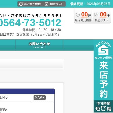
最終更新：2026年08月07日
00
00
件
件
最近見た物件
検討リスト
営業時間：9：30～18：30
0日は営業）ＧＷ休業（5月2日～7日まで）
4-5
MAP
▼
園前駅