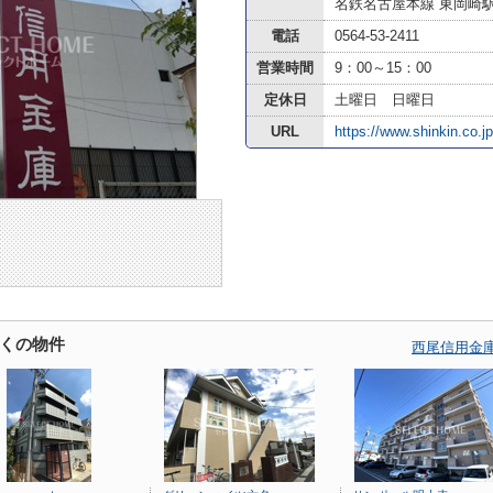
名鉄名古屋本線 東岡崎
電話
0564-53-2411
営業時間
9：00～15：00
定休日
土曜日 日曜日
URL
https://www.shinkin.co.j
くの物件
西尾信用金