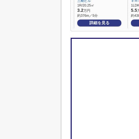
三剛ビル
ｅｍ
1R/20.25㎡
1LDK
3.2
5.5
万円
約376m／5分
約43
詳細を見る