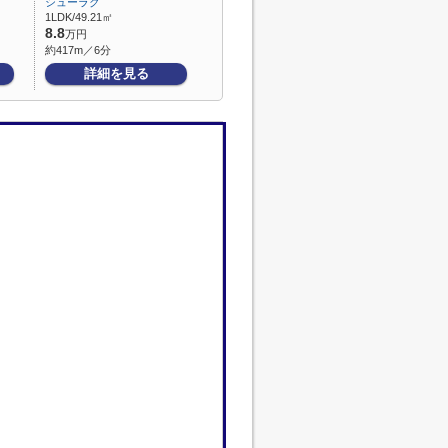
シューラク
1LDK/49.21㎡
8.8
万円
約417m／6分
詳細を見る