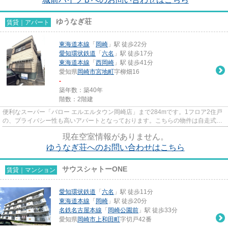
ゆうなぎ荘
賃貸｜アパート
東海道本線
「
岡崎
」駅 徒歩22分
愛知環状鉄道
「
六名
」駅 徒歩17分
東海道本線
「
西岡崎
」駅 徒歩41分
愛知県
岡崎市
宮地町
字柳畑16
-
築年数：築40年
階数：2階建
便利なスーパー「バロー エルエルタウン岡崎店」まで284mです。1フロア2住戸
の、プライバシー性も高いアパートとなっております。こちらの物件は自走式駐
車場がご利用いただけます。多...
現在空室情報がありません。
ゆうなぎ荘へのお問い合わせはこちら
サウスシャトーONE
賃貸｜マンション
愛知環状鉄道
「
六名
」駅 徒歩11分
東海道本線
「
岡崎
」駅 徒歩20分
名鉄名古屋本線
「
岡崎公園前
」駅 徒歩33分
愛知県
岡崎市
上和田町
字切戸42番