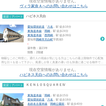
現在空室情報がありません。
ヴィラ家奈Ａへのお問い合わせはこちら
ハピネス天白
賃貸｜アパート
愛知環状鉄道
「
六名
」駅 徒歩16分
東海道本線
「
岡崎
」駅 徒歩24分
東海道本線
「
西岡崎
」駅 徒歩39分
愛知県
岡崎市
天白町
字西池5
-
築年数：築23年
階数：2階建
物騒なこのご時世に。通行人の視線が気になる方はこちらの最上階物件で心配無
用な日々を送って下さい。風通しが良く真夏の暑い日も快適に過ごせる物件で
す。2沿線利用可能なので、どこ...
現在空室情報がありません。
ハピネス天白へのお問い合わせはこちら
ＫＥＮ１０ＳＱＵＡＲＥⅣ
賃貸｜アパート
東海道本線
「
岡崎
」駅 徒歩15分
愛知環状鉄道
「
六名
」駅 徒歩18分
名鉄名古屋本線
「
岡崎公園前
」駅 徒歩40分