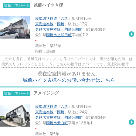
城前ハイツＡ棟
賃貸｜アパート
愛知環状鉄道
「
六名
」駅 徒歩15分
東海道本線
「
岡崎
」駅 徒歩17分
名鉄名古屋本線
「
岡崎公園前
」駅 徒歩39分
愛知県
岡崎市
上和田町
字城前7-2
-
築年数：築33年
階数：2階建
こだわり条件、通風良好のシンプルな作りのアパートです。気分が落ちた時には
換気でリフレッシュしましょう。こちらの物件はアパートです。最上階の物件で
す。新着情報：城前ハイツA棟...
現在空室情報がありません。
城前ハイツＡ棟へのお問い合わせはこちら
アメイジング
賃貸｜アパート
愛知環状鉄道
「
六名
」駅 徒歩13分
東海道本線
「
岡崎
」駅 徒歩24分
名鉄名古屋本線
「
岡崎公園前
」駅 徒歩34分
愛知県
岡崎市
天白町
字清水12番地1
-
築年数：築6年