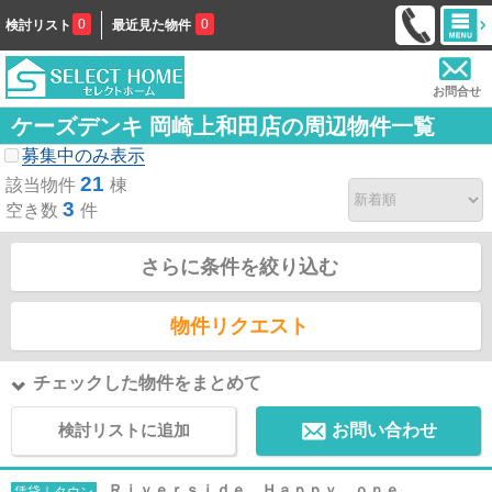
0
0
検討リスト
最近見た物件
お問合せ
ケーズデンキ 岡崎上和田店の周辺物件一覧
募集中のみ表示
21
該当物件
棟
3
空き数
件
さらに条件を絞り込む
物件リクエスト
チェックした物件をまとめて
検討リストに追加
お問い合わせ
Ｒｉｖｅｒｓｉｄｅ Ｈａｐｐｙ ｏｎｅ
賃貸｜タウン