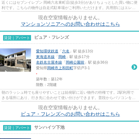
近くにはセブンイレブン 岡崎六名東町店(徒歩3分)がありちょっとした買い物に便
利です。こちらの物件は自走式駐車場がご利用いただけます。共用部にはエレベ
ータ・敷地内ごみ置き場な...
現在空室情報がありません。
マンションソニアへのお問い合わせはこちら
ピュア・フレンズ
賃貸｜アパート
愛知環状鉄道
「
六名
」駅 徒歩13分
東海道本線
「
岡崎
」駅 徒歩17分
名鉄名古屋本線
「
岡崎公園前
」駅 徒歩36分
愛知県
岡崎市
上和田町
字切戸3-1
-
築年数：築12年
階数：2階建
朝のラッシュ時でも座りやすいことは始発駅に近い物件の特権です。2駅利用で
きる場所にあり、行き先に合わせて使い分けができます。普段からパソコンを使
う方にオススメ物件、ネット回...
現在空室情報がありません。
ピュア・フレンズへのお問い合わせはこちら
サンハイツ下池
賃貸｜アパート