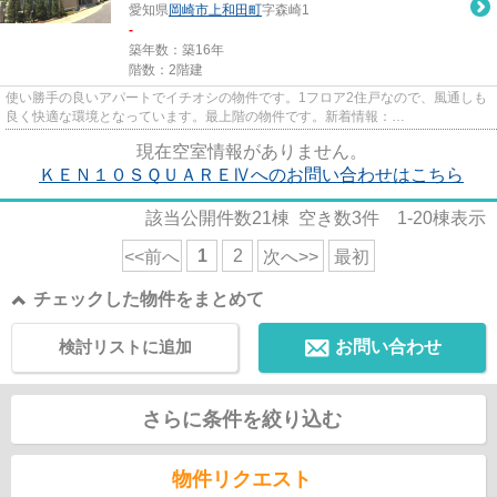
愛知県
岡崎市
上和田町
字森崎1
-
築年数：築16年
階数：2階建
使い勝手の良いアパートでイチオシの物件です。1フロア2住戸なので、風通しも
良く快適な環境となっています。最上階の物件です。新着情報：
KEN10SQUAREⅣの空室情報ならコチラ。セレク...
現在空室情報がありません。
ＫＥＮ１０ＳＱＵＡＲＥⅣへのお問い合わせはこちら
該当公開件数
21
棟 空き数
3
件
1-20
棟表示
1
2
<<前へ
次へ>>
最初
チェックした物件をまとめて
検討リストに追加
お問い合わせ
さらに条件を絞り込む
物件リクエスト