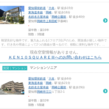
愛知環状鉄道
「
六名
」駅 徒歩15分
東海道本線
「
岡崎
」駅 徒歩18分
名鉄名古屋本線
「
岡崎公園前
」駅 徒歩40分
愛知県
岡崎市
上和田町
字森崎1
-
築年数：築16年
階数：3階建
眺望良好な物件です。魅力あふれる1フロア2住戸のため、開放感が嬉しい物件で
す。行き先や用途によって2つの路線が選べるので、移動に便利な物件です。
「KEN10SQUAREⅢ」の物件情報をお...
現在空室情報がありません。
ＫＥＮ１０ＳＱＵＡＲＥⅢへのお問い合わせはこちら
マンションソニア
賃貸｜マンション
愛知環状鉄道
「
六名
」駅 徒歩6分
東海道本線
「
岡崎
」駅 徒歩21分
名鉄名古屋本線
「
岡崎公園前
」駅 徒歩29分
愛知県
岡崎市
江口
１丁目2-1
-
築年数：築32年
階数：5階建