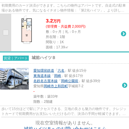
初期費用のカード決済ができます。こちらの物件はアパートです。自走式の駐車
場がある物件です。気になるイチオシ物件情報：「第2光ハイツ」。より詳しい
情報や内見のご予約はセレクト...
3.2
万
円
(管理費・共益費 2,000円)
敷：0ヶ月｜礼：0ヶ月
所在階：1階
間取り：1K
面積：17.39㎡
城前ハイツＢ
賃貸｜アパート
愛知環状鉄道
「
六名
」駅 徒歩15分
東海道本線
「
岡崎
」駅 徒歩17分
名鉄名古屋本線
「
岡崎公園前
」駅 徒歩39分
愛知県
岡崎市
上和田町
字城前7-2
-
築年数：築33年
階数：2階建
歩いて15分ほどで駅にアクセスできる、立地の良さも魅力の物件です。クレジッ
トカードで初期費用がお支払いいただけるので、決済の手間が軽減できます。お
車をお持ちの方にオススメの...
現在空室情報がありません。
城前ハイツＢへのお問い合わせはこちら