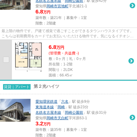
名鉄名古屋本線
「
岡崎公園前
」駅 徒歩42分
愛知県
岡崎市
宮地町
字北浦21-1
6.8
万円
築年数：築21年 ｜募集中：
1室
階数：2階建
最上階の物件です。戸建て感覚で過ごすことができるタウンハウスタイプです。
こちらは初期費用をカードでお支払いいただける物件です。気になるイチオシ物
件情報：「メゾネット翔」。...
6.8
万
円
(管理費・共益費 -)
敷：0ヶ月｜礼：0ヶ月
所在階：1-2階
間取り：2LDK
面積：66.45㎡
第２光ハイツ
賃貸｜アパート
愛知環状鉄道
「
六名
」駅 徒歩9分
東海道本線
「
岡崎
」駅 徒歩23分
名鉄名古屋本線
「
岡崎公園前
」駅 徒歩31分
愛知県
岡崎市
天白町
字河原63-1
3.2
万円
築年数：築35年 ｜募集中：
1室
階数：2階建