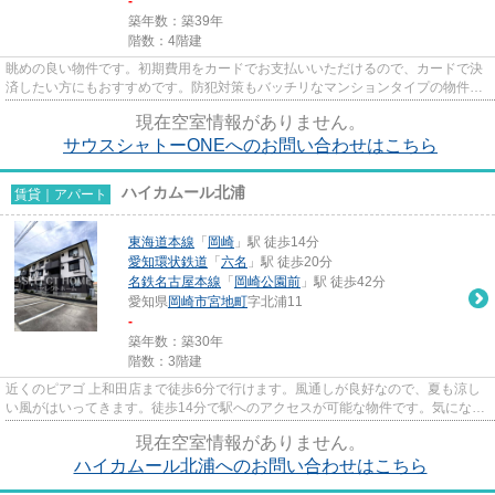
-
築年数：築39年
階数：4階建
眺めの良い物件です。初期費用をカードでお支払いいただけるので、カードで決
済したい方にもおすすめです。防犯対策もバッチリなマンションタイプの物件で
す。気になるイチオシ物件情...
現在空室情報がありません。
サウスシャトーONEへのお問い合わせはこちら
ハイカムール北浦
賃貸｜アパート
東海道本線
「
岡崎
」駅 徒歩14分
愛知環状鉄道
「
六名
」駅 徒歩20分
名鉄名古屋本線
「
岡崎公園前
」駅 徒歩42分
愛知県
岡崎市
宮地町
字北浦11
-
築年数：築30年
階数：3階建
近くのピアゴ 上和田店まで徒歩6分で行けます。風通しが良好なので、夏も涼し
い風がはいってきます。徒歩14分で駅へのアクセスが可能な物件です。気になる
イチオシ物件情報：「ハイカ...
現在空室情報がありません。
ハイカムール北浦へのお問い合わせはこちら