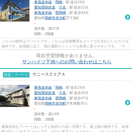
東海道本線
「
岡崎
」駅 徒歩24分
愛知環状鉄道
「
六名
」駅 徒歩22分
東海道本線
「
西岡崎
」駅 徒歩44分
愛知県
岡崎市
赤渋町
字下池6
-
築年数：築37年
階数：2階建
こちらの物件はアパートです。こちらは初期費用をカードでお支払いいただける
物件です。始発駅に近く、朝の通勤ラッシュでも座席に座りやすいです。「サン
ハイツ下池」のここがイチオ...
現在空室情報がありません。
サンハイツ下池へのお問い合わせはこちら
サニースクエアＡ
賃貸｜アパート
東海道本線
「
岡崎
」駅 徒歩23分
愛知環状鉄道
「
六名
」駅 徒歩25分
東海道本線
「
西岡崎
」駅 徒歩47分
愛知県
岡崎市
赤渋町
字本屋敷30-1
-
築年数：築14年
階数：2階建
通風良好なアパートはいつでも気持ちの良い空間です。最上階の物件です。始発
駅が近くにあるアパートです。ぜひ一度見ていただきたい、「サニースクエア