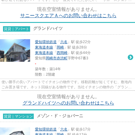
A」です。セレクトホームでは東...
現在空室情報がありません。
サニースクエアＡへのお問い合わせはこちら
グランドハイツ
賃貸｜アパート
愛知環状鉄道
「
六名
」駅 徒歩22分
東海道本線
「
岡崎
」駅 徒歩28分
東海道本線
「
西岡崎
」駅 徒歩44分
愛知県
岡崎市
赤渋町
字野中67番3
-
築年数：築14年
階数：2階建
使い勝手の良いアパートでイチオシの物件です。移動距離が短くてすむ、敷地内
ごみ置き場です。ネット回線がある物件です。当社イチオシの物件の「グランド
ハイツ」。ぜひ一度ご覧くだ...
現在空室情報がありません。
グランドハイツへのお問い合わせはこちら
メゾン・ド・ジョバーニ
賃貸｜マンション
愛知環状鉄道
「
六名
」駅 徒歩17分
東海道本線
「
岡崎
」駅 徒歩17分