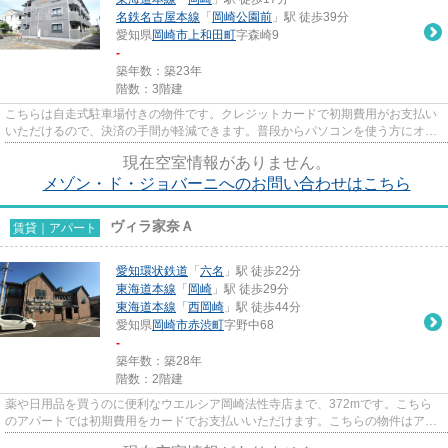
名鉄名古屋本線
「
岡崎公園前
」駅 徒歩39分
愛知県
岡崎市
上和田町
字森崎9
-
築年数：築23年
階数：3階建
こちらは自走式駐車場付きの物件です。クレジットカードで初期費用がお支払い
いただけるので、決済の手間が軽減できます。普段からパソコンを使う方にオス
スメ物件、ネット回線導入済...
現在空室情報がありません。
メゾン・ド・ジョバーニへのお問い合わせはこちら
ヴィラ家奈Ａ
賃貸｜アパート
愛知環状鉄道
「
六名
」駅 徒歩22分
東海道本線
「
岡崎
」駅 徒歩29分
東海道本線
「
西岡崎
」駅 徒歩44分
愛知県
岡崎市
赤渋町
字野中68
-
築年数：築28年
階数：2階建
薬や日用品を買うのに便利なウエルシア岡崎法性寺店まで、372mです。こちら
のアパートでは初期費用をカードでお支払いいただけます。こちらの物件はアパ
ートです。新着情報：ヴィラ家...