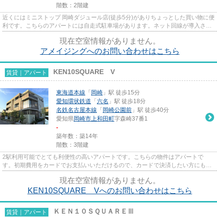
階数：2階建
近くにはミニストップ 岡崎ダジュール店(徒歩5分)がありちょっとした買い物に便
利です。こちらのアパートには自走式駐車場があります。ネット回線が導入され
た物件です。こだわりポイ...
現在空室情報がありません。
アメイジングへのお問い合わせはこちら
KEN10SQUARE V
賃貸｜アパート
東海道本線
「
岡崎
」駅 徒歩15分
愛知環状鉄道
「
六名
」駅 徒歩18分
名鉄名古屋本線
「
岡崎公園前
」駅 徒歩40分
愛知県
岡崎市
上和田町
字森崎37番1
-
築年数：築14年
階数：3階建
2駅利用可能でとても利便性の高いアパートです。こちらの物件はアパートで
す。初期費用をカードでお支払いいただけるので、カードで決済したい方にもお
すすめです。新着情報：KEN10SQU...
現在空室情報がありません。
KEN10SQUARE Vへのお問い合わせはこちら
ＫＥＮ１０ＳＱＵＡＲＥⅢ
賃貸｜アパート