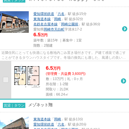
愛知環状鉄道
「
六名
」駅 徒歩15分
東海道本線
「
岡崎
」駅 徒歩32分
名鉄名古屋本線
「
岡崎公園前
」駅 徒歩36分
愛知県
岡崎市
天白町
字清水17-2
6.5
万円
築年数：築15年 ｜募集中：
1室
階数：2階建
近隣住民にとっても快適になる敷地内ごみ置き場付きです。戸建て感覚で過ごす
ことができるタウンハウスタイプです。冬場の換気にも適した、風通しの良い湿
気が溜まりにくいタウンハウ...
6.5
万
円
(管理費・共益費 3,600円)
敷：13万円｜礼：0ヶ月
所在階：1-2階
間取り：2LDK
面積：66.24㎡
メゾネット翔
賃貸｜タウン
東海道本線
「
岡崎
」駅 徒歩13分
愛知環状鉄道
「
六名
」駅 徒歩20分