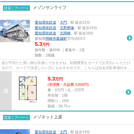
メゾンサンライフ
賃貸｜アパート
愛知環状鉄道
「
大門
」駅 徒歩22分
愛知環状鉄道
「
北野桝塚
」駅 徒歩23分
愛知環状鉄道
「
北岡崎
」駅 徒歩29分
愛知県
岡崎市
森越町
字与治53-2
5.3
万円
築年数：築40年 ｜募集中：
1室
階数：2階建
道が平坦だと買い物も快適にできますね。初期費用をカードでお支払いいただけ
るので、カードで決済したい方にもおすすめです。こちらは自走式駐車場付きの
アパートです。気になるイチ...
5.3
万
円
(管理費・共益費 3,000円)
敷：0万円｜礼：0万円
所在階：1階
間取り：2DK
面積：39.75㎡
メゾネット上原
賃貸｜アパート
愛知環状鉄道
「
大門
」駅 徒歩19分