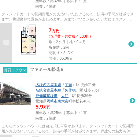
築年数：築32年 ｜募集中：
1室
階数：4階建
クレジットカードで初期費用がお支払いいただけるので、決済の手間が軽減でき
ます。眺望良好で景色が楽しめます。お家でパソコン使いたい方にオススメ、ネ
ット回線工事済み物件。ぜひ...
7
万
円
(管理費・共益費 4,500円)
敷：2ヶ月｜礼：0ヶ月
所在階：2階
間取り：3LDK
面積：65.06㎡
ファミール松花Ｂ
賃貸｜タウン
名鉄名古屋本線
「
宇頭
」駅 徒歩21分
名鉄名古屋本線
「
矢作橋
」駅 徒歩23分
愛知環状鉄道
「
大門
」駅 徒歩36分
愛知県
岡崎市
東大友町
字松花40-1
5.9
万円
築年数：築25年 ｜募集中：
1室
階数：2階建
こちらのタウンハウスには自走式駐車場があります。クレジットカードで初期費
用がお支払いいただけるので、決済の手間が軽減できます。戸建ての魅力も併せ
持つタウンハウスタイプです...