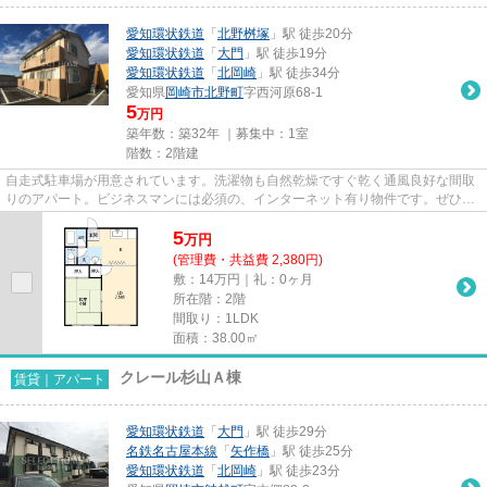
愛知環状鉄道
「
北野桝塚
」駅 徒歩20分
愛知環状鉄道
「
大門
」駅 徒歩19分
愛知環状鉄道
「
北岡崎
」駅 徒歩34分
愛知県
岡崎市
北野町
字西河原68-1
5
万円
築年数：築32年 ｜募集中：
1室
階数：2階建
自走式駐車場が用意されています。洗濯物も自然乾燥ですぐ乾く通風良好な間取
りのアパート。ビジネスマンには必須の、インターネット有り物件です。ぜひ一
度見ていただきたい、「グラ...
5
万
円
(管理費・共益費 2,380円)
敷：14万円｜礼：0ヶ月
所在階：2階
間取り：1LDK
面積：38.00㎡
クレール杉山Ａ棟
賃貸｜アパート
愛知環状鉄道
「
大門
」駅 徒歩29分
名鉄名古屋本線
「
矢作橋
」駅 徒歩25分
愛知環状鉄道
「
北岡崎
」駅 徒歩23分