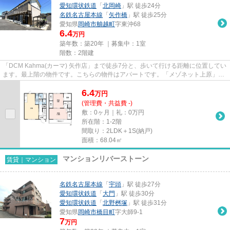
愛知環状鉄道
「
北岡崎
」駅 徒歩24分
名鉄名古屋本線
「
矢作橋
」駅 徒歩25分
愛知県
岡崎市
舳越町
字東沖68
6.4
万円
築年数：築20年 ｜募集中：
1室
階数：2階建
「DCM Kahma(カーマ) 矢作店」まで徒歩7分と、歩いて行ける距離に位置してい
ます。最上階の物件です。こちらの物件はアパートです。「メゾネット上原」の
ここがイチオシ。セレクトホー...
6.4
万
円
(管理費・共益費 -)
敷：0ヶ月｜礼：0万円
所在階：1-2階
間取り：2LDK＋1S(納戸)
面積：68.04㎡
マンションリバーストーン
賃貸｜マンション
名鉄名古屋本線
「
宇頭
」駅 徒歩27分
愛知環状鉄道
「
大門
」駅 徒歩30分
愛知環状鉄道
「
北野桝塚
」駅 徒歩31分
愛知県
岡崎市
橋目町
字大師9-1
7
万円