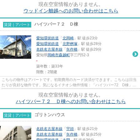
現在空室情報がありません。
ウッドイン舳越へのお問い合わせはこちら
ハイツパー７２ Ｄ棟
賃貸｜アパート
愛知環状鉄道
「
北岡崎
」駅 徒歩23分
愛知環状鉄道
「
北野桝塚
」駅 徒歩28分
名鉄名古屋本線
「
矢作橋
」駅 徒歩29分
愛知県
岡崎市
森越町
字三円52-3
-
築年数：築33年
階数：2階建
こちらの物件はアパートです。初期費用のカード決済ができます。こちらは日当
たりが良好な物件です。気になるイチオシ物件情報：「ハイツパー72 D棟」。
岡崎市で新しい住環境をお探し...
現在空室情報がありません。
ハイツパー７２ Ｄ棟へのお問い合わせはこちら
ゴリトンハウス
賃貸｜アパート
名鉄名古屋本線
「
宇頭
」駅 徒歩21分
名鉄名古屋本線
「
矢作橋
」駅 徒歩25分
愛知環状鉄道
「
大門
」駅 徒歩36分