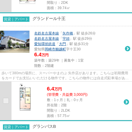
間取り：2DK
面積：39.74㎡
グランドール十王
賃貸｜アパート
名鉄名古屋本線
「
矢作橋
」駅 徒歩26分
名鉄名古屋本線
「
宇頭
」駅 徒歩29分
愛知環状鉄道
「
大門
」駅 徒歩31分
愛知県
岡崎市
舳越町
字十王30
6.4
万円
築年数：築29年 ｜募集中：
1室
階数：2階建
歩いて380mの場所に、スーパーやまのぶ 矢作店があります。こちらは初期費用
をカードでお支払いいただける物件です。こちらの物件には自走式駐車場があり
ます。「グランドール十王」の...
6.4
万
円
(管理費・共益費 3,000円)
敷：1ヶ月｜礼：0ヶ月
所在階：2階
間取り：2LDK
面積：57.75㎡
グランパスB
賃貸｜アパート