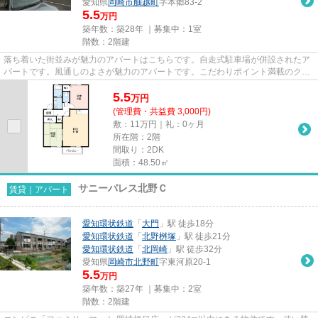
愛知県
岡崎市
舳越町
字本郷83-2
5.5
万円
築年数：築28年 ｜募集中：
1室
階数：2階建
落ち着いた街並みが魅力のアパートはこちらです。自走式駐車場が併設されたア
パートです。風通しのよさが魅力のアパートです。こだわりポイント満載のクレ
ール杉山A棟。どういった設備...
5.5
万
円
(管理費・共益費 3,000円)
敷：11万円｜礼：0ヶ月
所在階：2階
間取り：2DK
面積：48.50㎡
サニーパレス北野Ｃ
賃貸｜アパート
愛知環状鉄道
「
大門
」駅 徒歩18分
愛知環状鉄道
「
北野桝塚
」駅 徒歩21分
愛知環状鉄道
「
北岡崎
」駅 徒歩32分
愛知県
岡崎市
北野町
字東河原20-1
5.5
万円
築年数：築27年 ｜募集中：
2室
階数：2階建