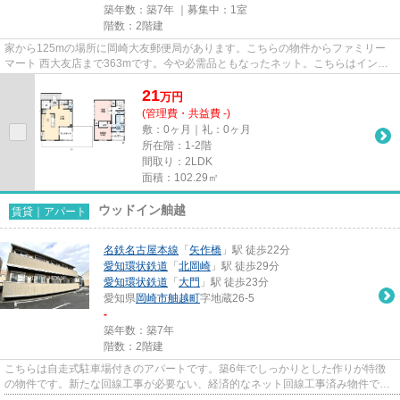
築年数：築7年 ｜募集中：
1室
階数：2階建
家から125mの場所に岡崎大友郵便局があります。こちらの物件からファミリー
マート 西大友店まで363mです。今や必需品ともなったネット。こちらはインタ
ーネット有り物件です。当社イチ...
21
万
円
(管理費・共益費 -)
敷：0ヶ月｜礼：0ヶ月
所在階：1-2階
間取り：2LDK
面積：102.29㎡
ウッドイン舳越
賃貸｜アパート
名鉄名古屋本線
「
矢作橋
」駅 徒歩22分
愛知環状鉄道
「
北岡崎
」駅 徒歩29分
愛知環状鉄道
「
大門
」駅 徒歩23分
愛知県
岡崎市
舳越町
字地蔵26-5
-
築年数：築7年
階数：2階建
こちらは自走式駐車場付きのアパートです。築6年でしっかりとした作りが特徴
の物件です。新たな回線工事が必要ない、経済的なネット回線工事済み物件で
す。「ウッドイン舳越」の物件情...