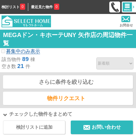
0
0
検討リスト
最近見た物件
お問合せ
MEGAドン・キホーテUNY 矢作店の周辺物件一
覧
募集中のみ表示
89
該当物件
棟
21
空き数
件
さらに条件を絞り込む
物件リクエスト
チェックした物件をまとめて
検討リストに追加
お問い合わせ