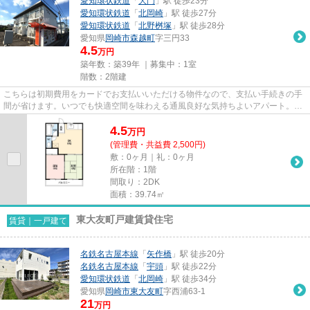
愛知環状鉄道
「
大門
」駅 徒歩23分
愛知環状鉄道
「
北岡崎
」駅 徒歩27分
愛知環状鉄道
「
北野桝塚
」駅 徒歩28分
愛知県
岡崎市
森越町
字三円33
4.5
万円
築年数：築39年 ｜募集中：
1室
階数：2階建
こちらは初期費用をカードでお支払いいただける物件なので、支払い手続きの手
間が省けます。いつでも快適空間を味わえる通風良好な気持ちよいアパート。こ
ちらの物件はアパートです。...
4.5
万
円
(管理費・共益費 2,500円)
敷：0ヶ月｜礼：0ヶ月
所在階：1階
間取り：2DK
面積：39.74㎡
東大友町戸建賃貸住宅
賃貸｜一戸建て
名鉄名古屋本線
「
矢作橋
」駅 徒歩20分
名鉄名古屋本線
「
宇頭
」駅 徒歩22分
愛知環状鉄道
「
北岡崎
」駅 徒歩34分
愛知県
岡崎市
東大友町
字西浦63-1
21
万円