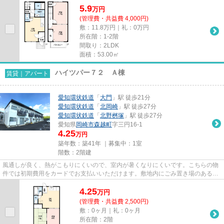
5.9
万
円
(管理費・共益費 4,000円)
敷：11.8万円｜礼：0万円
所在階：1-2階
間取り：2LDK
面積：53.00㎡
ハイツパー７２ Ａ棟
賃貸｜アパート
愛知環状鉄道
「
大門
」駅 徒歩21分
愛知環状鉄道
「
北岡崎
」駅 徒歩27分
愛知環状鉄道
「
北野桝塚
」駅 徒歩27分
愛知県
岡崎市
森越町
字三円16-1
4.25
万円
築年数：築41年 ｜募集中：
1室
階数：2階建
風通しが良く、熱がこもりにくいので、室内が暑くなりにくいです。こちらの物
件では初期費用をカードでお支払いいただけます。敷地内にごみ置き場のある物
件です。当社イチオシの物件...
4.25
万
円
(管理費・共益費 2,500円)
敷：0ヶ月｜礼：0ヶ月
所在階：2階