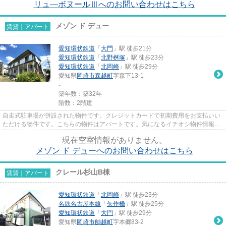
リュ―ボヌールⅢへのお問い合わせはこちら
メゾン ド デュー
賃貸｜アパート
愛知環状鉄道
「
大門
」駅 徒歩21分
愛知環状鉄道
「
北野桝塚
」駅 徒歩23分
愛知環状鉄道
「
北岡崎
」駅 徒歩29分
愛知県
岡崎市
森越町
字森下13-1
-
築年数：築32年
階数：2階建
自走式駐車場が併設された物件です。クレジットカードで初期費用をお支払いい
ただける物件です。こちらの物件はアパートです。気になるイチオシ物件情報：
「メゾン ド デュー」。セレ...
現在空室情報がありません。
メゾン ド デューへのお問い合わせはこちら
クレール杉山B棟
賃貸｜アパート
愛知環状鉄道
「
北岡崎
」駅 徒歩23分
名鉄名古屋本線
「
矢作橋
」駅 徒歩25分
愛知環状鉄道
「
大門
」駅 徒歩29分
愛知県
岡崎市
舳越町
字本郷83-2