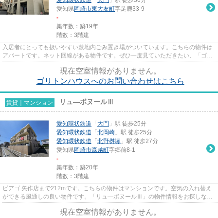
愛知県
岡崎市
東大友町
字足鹿33-9
-
築年数：築19年
階数：3階建
入居者にとっても扱いやすい敷地内ごみ置き場がついています。こちらの物件は
アパートです。ネット回線がある物件です。ぜひ一度見ていただきたい、「ゴリ
トンハウス」です。当社セレ...
現在空室情報がありません。
ゴリトンハウスへのお問い合わせはこちら
リュ―ボヌールⅢ
賃貸｜マンション
愛知環状鉄道
「
大門
」駅 徒歩25分
愛知環状鉄道
「
北岡崎
」駅 徒歩25分
愛知環状鉄道
「
北野桝塚
」駅 徒歩27分
愛知県
岡崎市
森越町
字郷前8-1
-
築年数：築20年
階数：3階建
ピアゴ 矢作店まで212mです。こちらの物件はマンションです。空気の入れ替え
ができる風通しの良い物件です。「リュ―ボヌールⅢ」の物件情報をお探しなら
お気軽にお問い合わせ下さい。セ...
現在空室情報がありません。