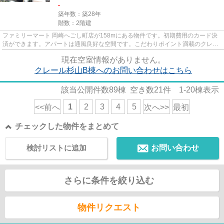
-
築年数：築28年
階数：2階建
ファミリーマート 岡崎へごし町店が158mにある物件です。初期費用のカード決
済ができます。アパートは通風良好な空間です。こだわりポイント満載のクレー
ル杉山B棟。ご希望の賃貸物件...
現在空室情報がありません。
クレール杉山B棟へのお問い合わせはこちら
該当公開件数
89
棟 空き数
21
件
1-20
棟表示
1
2
3
4
5
<<前へ
次へ>>
最初
チェックした物件をまとめて
検討リストに追加
お問い合わせ
さらに条件を絞り込む
物件リクエスト