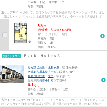
築年数：予定 ｜募集中：
1室
階数：3階建
造りとデザインに関して、自信をもって情報を提供できるマンションです。涼し
く過ごしやすいマンションは通風良好の間取りです。今やネットさえ使えれば買
い物も可能です。インターネ...
6
万
円
(管理費・共益費 5,500円)
敷：0ヶ月｜礼：6万円
所在階：2階
間取り：1R
面積：29.12㎡
Ｐａｒｋ ＨｅｉｍｕＡ
賃貸｜タウン
愛知環状鉄道
「
北野桝塚
」駅 徒歩26分
名鉄名古屋本線
「
宇頭
」駅 徒歩28分
愛知環状鉄道
「
大門
」駅 徒歩32分
愛知県
岡崎市
小針町
３丁目6-3
6.1
万円
築年数：築23年 ｜募集中：
1室
階数：2階建
当社イチオシの物件の「Ｐａｒｋ ＨｅｉｍｕＡ」。ぜひ一度ご覧ください。車
のことを考えた自走式の駐車場を併設。最上階なので外から見られる心配があり