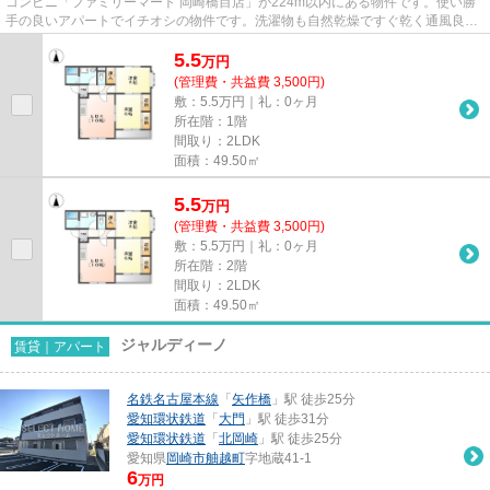
コンビニ「ファミリーマート 岡崎橋目店」が224m以内にある物件です。使い勝
手の良いアパートでイチオシの物件です。洗濯物も自然乾燥ですぐ乾く通風良好
な間取りのアパート。「サニー...
5.5
万
円
(管理費・共益費 3,500円)
敷：5.5万円｜礼：0ヶ月
所在階：1階
間取り：2LDK
面積：49.50㎡
5.5
万
円
(管理費・共益費 3,500円)
敷：5.5万円｜礼：0ヶ月
所在階：2階
間取り：2LDK
面積：49.50㎡
ジャルディーノ
賃貸｜アパート
名鉄名古屋本線
「
矢作橋
」駅 徒歩25分
愛知環状鉄道
「
大門
」駅 徒歩31分
愛知環状鉄道
「
北岡崎
」駅 徒歩25分
愛知県
岡崎市
舳越町
字地蔵41-1
6
万円