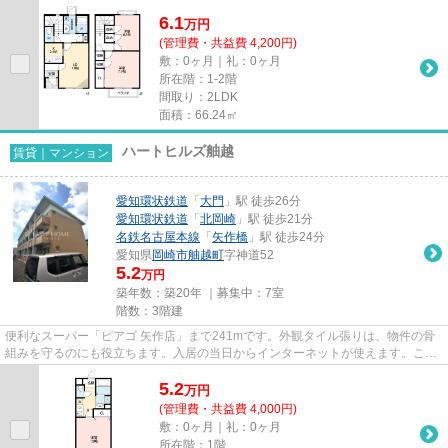
ません。ごみ捨ての煩わしさ...
6.1
万
円
(管理費・共益費 4,200円)
敷：0ヶ月｜礼：0ヶ月
所在階：1-2階
間取り：2LDK
面積：66.24㎡
ハートヒルズ舳越
賃貸｜マンション
愛知環状鉄道
「
大門
」駅 徒歩26分
愛知環状鉄道
「
北岡崎
」駅 徒歩21分
名鉄名古屋本線
「
矢作橋
」駅 徒歩24分
愛知県
岡崎市
舳越町
字神道52
5.2
万円
築年数：築20年 ｜募集中：
7室
階数：3階建
便利なスーパー「ピアゴ 矢作店」まで241mです。外観タイル張りは、物件の骨
組みを守るのにも役立ちます。入居の当日からインターネットが使えます。こだ
わりポイント満載のハートヒル...
5.2
万
円
(管理費・共益費 4,000円)
敷：0ヶ月｜礼：0ヶ月
所在階：1階