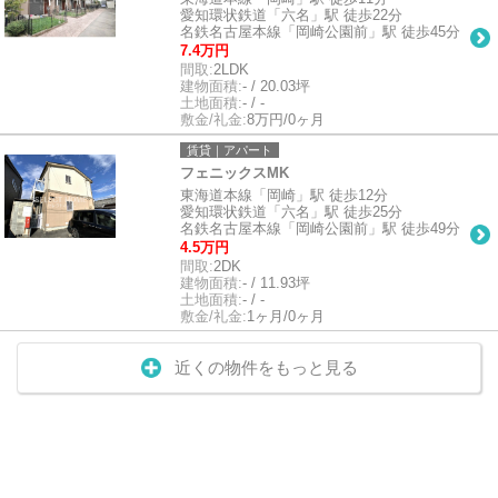
愛知環状鉄道「六名」駅 徒歩22分
名鉄名古屋本線「岡崎公園前」駅 徒歩45分
7.4万円
間取:
2LDK
建物面積:
- / 20.03坪
土地面積:
- / -
敷金/礼金:
8万円/0ヶ月
賃貸｜アパート
フェニックスMK
東海道本線「岡崎」駅 徒歩12分
愛知環状鉄道「六名」駅 徒歩25分
名鉄名古屋本線「岡崎公園前」駅 徒歩49分
4.5万円
間取:
2DK
建物面積:
- / 11.93坪
土地面積:
- / -
敷金/礼金:
1ヶ月/0ヶ月
近くの物件をもっと見る