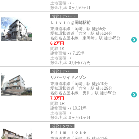
土地面積:
- / -
敷金/礼金:
0ヶ月/0ヶ月
賃貸｜アパート
Ｌｉｖｉｎｇ岡崎駅前
東海道本線「岡崎」駅 徒歩5分
愛知環状鉄道「六名」駅 徒歩24分
名鉄名古屋本線「東岡崎」駅 徒歩45分
6.2万円
間取:
1K
建物面積:
- / 7.15坪
土地面積:
- / -
敷金/礼金:
3万円/7万円
賃貸｜アパート
リバーサイドメゾン
東海道本線「岡崎」駅 徒歩10分
愛知環状鉄道「六名」駅 徒歩29分
名鉄名古屋本線「男川」駅 徒歩50分
7.3万円
間取:
1R
建物面積:
- / 10.21坪
土地面積:
- / -
敷金/礼金:
0ヶ月/1ヶ月
賃貸｜タウン
Ｐｒｉｍ ｒｏｓｅ
東海道本線「岡崎」駅 徒歩11分