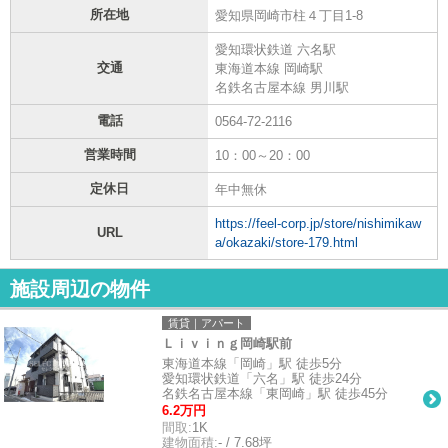
所在地
愛知県岡崎市柱４丁目1-8
愛知環状鉄道 六名駅
交通
東海道本線 岡崎駅
名鉄名古屋本線 男川駅
電話
0564-72-2116
営業時間
10：00～20：00
定休日
年中無休
https://feel-corp.jp/store/nishimikaw
URL
a/okazaki/store-179.html
施設周辺の物件
賃貸｜アパート
Ｌｉｖｉｎｇ岡崎駅前
東海道本線「岡崎」駅 徒歩5分
愛知環状鉄道「六名」駅 徒歩24分
名鉄名古屋本線「東岡崎」駅 徒歩45分
6.2万円
間取:
1K
建物面積:
- / 7.68坪