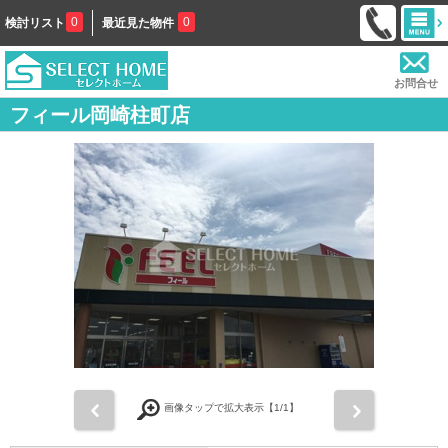
0
0
検討リスト
最近見た物件
お問合せ
フィール岡崎柱町店
前
次
画像タップで拡大表示【
1
/1】