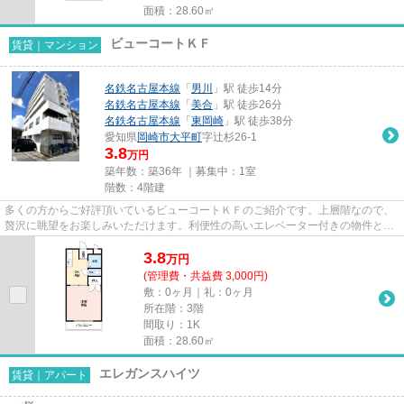
面積：28.60㎡
ビューコートＫＦ
賃貸｜マンション
名鉄名古屋本線
「
男川
」駅 徒歩14分
名鉄名古屋本線
「
美合
」駅 徒歩26分
名鉄名古屋本線
「
東岡崎
」駅 徒歩38分
愛知県
岡崎市
大平町
字辻杉26-1
3.8
万円
築年数：築36年 ｜募集中：
1室
階数：4階建
多くの方からご好評頂いているビューコートＫＦのご紹介です。上層階なので、
贅沢に眺望をお楽しみいただけます。利便性の高いエレベーター付きの物件とな
っています。ポイントが一挙...
3.8
万
円
(管理費・共益費 3,000円)
敷：0ヶ月｜礼：0ヶ月
所在階：3階
間取り：1K
面積：28.60㎡
エレガンスハイツ
賃貸｜アパート