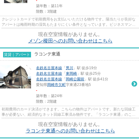
-
築年数：築11年
階数：3階建
クレジットカードで初期費用をお支払いいただける物件です。陽当たりが良好な
アパートは梅雨時期の湿気もたまりにくい条件となっています。ビジネスマンに
は必須の、インターネット有...
現在空室情報がありません。
メゾン榎田へのお問い合わせはこちら
ラコンテ東通
賃貸｜アパート
名鉄名古屋本線
「
男川
」駅 徒歩19分
名鉄名古屋本線
「
東岡崎
」駅 徒歩25分
名鉄名古屋本線
「
岡崎公園前
」駅 徒歩41分
愛知県
岡崎市
欠町
字東通23番地5
-
築年数：築24年
階数：2階建
初期費用のカード決済ができます。こちらの物件はアパートです。新たな回線工
事が必要ない、経済的なネット回線工事済み物件です。「ラコンテ東通」のここ
がイチオシ。数ある物件の中...
現在空室情報がありません。
ラコンテ東通へのお問い合わせはこちら