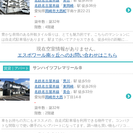
名鉄名古屋本線
「
美合
」駅 徒歩30分
名鉄名古屋本線
「
東岡崎
」駅 徒歩36分
愛知県
岡崎市
大西町
字南ケ原22-21
-
築年数：築32年
階数：4階建
豊かな表情のある外観タイル張りは、とても魅力的です。こちらのマンションに
は自走式駐車場があります。駅まで歩いてアクセスできる、徒歩4分の距離に立
地する物件です。当社イチオシ...
現在空室情報がありません。
エスポワール南ヶ丘へのお問い合わせはこちら
サンハイツフレマリールＢ
賃貸｜アパート
名鉄名古屋本線
「
男川
」駅 徒歩5分
名鉄名古屋本線
「
東岡崎
」駅 徒歩26分
名鉄名古屋本線
「
美合
」駅 徒歩33分
愛知県
岡崎市
大西
３丁目14-8
-
築年数：築32年
階数：2階建
車をお持ちの方にもオススメの、自走式駐車場を利用できる物件です。コンパク
トな間取りで使い勝手のいいアパートになってます。調べ物も買い物もパソコン
一台で。インターネット有り...