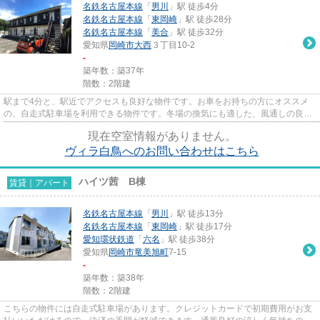
名鉄名古屋本線
「
男川
」駅 徒歩4分
名鉄名古屋本線
「
東岡崎
」駅 徒歩28分
名鉄名古屋本線
「
美合
」駅 徒歩32分
愛知県
岡崎市
大西
３丁目10-2
-
築年数：築37年
階数：2階建
駅まで4分と、駅近でアクセスも良好な物件です。お車をお持ちの方にオススメ
の、自走式駐車場を利用できる物件です。冬場の換気にも適した、風通しの良い
湿気が溜まりにくい物件です。...
現在空室情報がありません。
ヴィラ白鳥へのお問い合わせはこちら
ハイツ茜 B棟
賃貸｜アパート
名鉄名古屋本線
「
男川
」駅 徒歩13分
名鉄名古屋本線
「
東岡崎
」駅 徒歩17分
愛知環状鉄道
「
六名
」駅 徒歩38分
愛知県
岡崎市
竜美旭町
7-15
-
築年数：築38年
階数：2階建
こちらの物件には自走式駐車場があります。クレジットカードで初期費用がお支