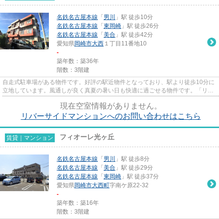
名鉄名古屋本線
「
男川
」駅 徒歩10分
名鉄名古屋本線
「
東岡崎
」駅 徒歩26分
名鉄名古屋本線
「
美合
」駅 徒歩42分
愛知県
岡崎市
大西
１丁目11番地10
-
築年数：築36年
階数：3階建
自走式駐車場がある物件です。好評の駅近物件となっており、駅より徒歩10分に
立地しています。風通しが良く真夏の暑い日も快適に過ごせる物件です。「リバ
ーサイドマンション」の物件...
現在空室情報がありません。
リバーサイドマンションへのお問い合わせはこちら
フィオーレ光ヶ丘
賃貸｜マンション
名鉄名古屋本線
「
男川
」駅 徒歩8分
名鉄名古屋本線
「
美合
」駅 徒歩29分
名鉄名古屋本線
「
東岡崎
」駅 徒歩37分
愛知県
岡崎市
大西町
字南ケ原22-32
-
築年数：築16年
階数：3階建