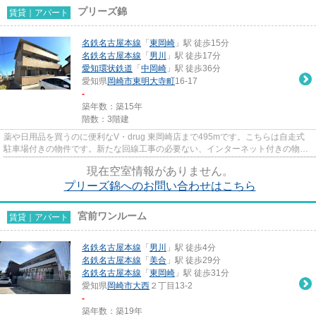
プリーズ錦
賃貸｜アパート
名鉄名古屋本線
「
東岡崎
」駅 徒歩15分
名鉄名古屋本線
「
男川
」駅 徒歩17分
愛知環状鉄道
「
中岡崎
」駅 徒歩36分
愛知県
岡崎市
東明大寺町
16-17
-
築年数：築15年
階数：3階建
薬や日用品を買うのに便利なV・drug 東岡崎店まで495mです。こちらは自走式
駐車場付きの物件です。新たな回線工事の必要ない、インターネット付きの物件
です。「プリーズ錦」のここが...
現在空室情報がありません。
プリーズ錦へのお問い合わせはこちら
宮前ワンルーム
賃貸｜アパート
名鉄名古屋本線
「
男川
」駅 徒歩4分
名鉄名古屋本線
「
美合
」駅 徒歩29分
名鉄名古屋本線
「
東岡崎
」駅 徒歩31分
愛知県
岡崎市
大西
２丁目13-2
-
築年数：築19年