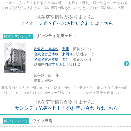
フィオーレ光ヶ丘：名鉄名古屋本線男川にも近くて便利。最上階なので外から見
られる心配がありません。車の収容台数もたっぷりとある自走式駐車場。初期費
用カード決済可能なので、現...
現在空室情報がありません。
フィオーレ光ヶ丘へのお問い合わせはこちら
サンシティ竜美ヶ丘Ⅱ
賃貸｜マンション
名鉄名古屋本線
「
男川
」駅 徒歩11分
名鉄名古屋本線
「
東岡崎
」駅 徒歩25分
名鉄名古屋本線
「
美合
」駅 徒歩44分
愛知県
岡崎市
大西
１丁目11-2
-
築年数：築29年
階数：7階建
眺望良好なエリアで魅力的です。駅まで歩いて11分ほどの、魅力的な立地の物件
です。こちらの物件はエレベーター付きです。「サンシティ竜美ヶ丘Ⅱ」のここ
がイチオシ。岡崎市で新しい住...
現在空室情報がありません。
サンシティ竜美ヶ丘Ⅱへのお問い合わせはこちら
ヴィラ白鳥
賃貸｜アパート