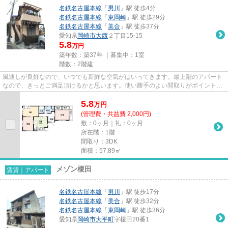
名鉄名古屋本線
「
男川
」駅 徒歩4分
名鉄名古屋本線
「
東岡崎
」駅 徒歩29分
名鉄名古屋本線
「
美合
」駅 徒歩37分
愛知県
岡崎市
大西
２丁目15-15
5.8
万円
築年数：築37年 ｜募集中：
1室
階数：2階建
風通しが良好なので、いつでも新鮮な空気がはいってきます。最上階のアパート
なので、きっとご満足頂けるかと思います。使い勝手のよい間取りがポイントの
アパートです。駅まで4分と、...
5.8
万
円
(管理費・共益費 2,000円)
敷：0ヶ月｜礼：0ヶ月
所在階：1階
間取り：3DK
面積：57.89㎡
メゾン榎田
賃貸｜アパート
名鉄名古屋本線
「
男川
」駅 徒歩17分
名鉄名古屋本線
「
美合
」駅 徒歩32分
名鉄名古屋本線
「
東岡崎
」駅 徒歩36分
愛知県
岡崎市
大平町
字榎田20番1