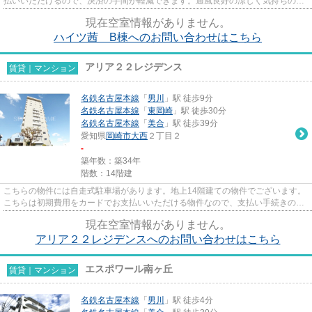
払いいただけるので、決済の手間が軽減できます。通風良好の涼しく気持ちの良
い空間をご提供いたします。...
現在空室情報がありません。
ハイツ茜 B棟へのお問い合わせはこちら
アリア２２レジデンス
賃貸｜マンション
名鉄名古屋本線
「
男川
」駅 徒歩9分
名鉄名古屋本線
「
東岡崎
」駅 徒歩30分
名鉄名古屋本線
「
美合
」駅 徒歩39分
愛知県
岡崎市
大西
２丁目２
-
築年数：築34年
階数：14階建
こちらの物件には自走式駐車場があります。地上14階建ての物件でございます。
こちらは初期費用をカードでお支払いいただける物件なので、支払い手続きの手
間が省けます。共用部にはエ...
現在空室情報がありません。
アリア２２レジデンスへのお問い合わせはこちら
エスポワール南ヶ丘
賃貸｜マンション
名鉄名古屋本線
「
男川
」駅 徒歩4分