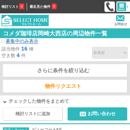
0
0
検討リスト
最近見た物件
お問合せ
コメダ珈琲店岡崎大西店の周辺物件一覧
募集中のみ表示
16
該当物件
棟
4
空き数
件
さらに条件を絞り込む
物件リクエスト
チェックした物件をまとめて
検討リストに追加
お問い合わせ
ビューコートKF
賃貸｜アパート