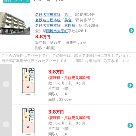
名鉄名古屋本線
「
男川
」駅 徒歩14分
名鉄名古屋本線
「
美合
」駅 徒歩26分
名鉄名古屋本線
「
東岡崎
」駅 徒歩38分
愛知県
岡崎市
大平町
字辻杉26-1
3.8
万円
築年数：築33年 ｜募集中：
2室
階数：4階建
こちらの物件はアパートです。この物件は、駅まで徒歩14分に立地しています。
自走式駐車場が併設されたアパートです。共用部には敷地内ごみ置き場・エレベ
ータなどが備わっておりとて...
3.8
万
円
(管理費・共益費 3,000円)
敷：0ヶ月｜礼：0ヶ月
所在階：4階
間取り：1K
面積：28.60㎡
3.8
万
円
(管理費・共益費 3,000円)
敷：0ヶ月｜礼：0ヶ月
所在階：4階
間取り：1K