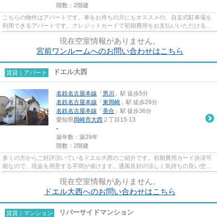
階数：2階建
こちらの物件はアパートです。車をお持ちの方にもオススメの、自走式駐車場を
利用できるアパートです。クレジットカードで初期費用をお支払いいただける物
件です。「宮前ワンルーム」...
現在空室情報がありません。
宮前ワンルームへのお問い合わせはこちら
ドエル大西
賃貸｜アパート
名鉄名古屋本線
「
男川
」駅 徒歩5分
名鉄名古屋本線
「
東岡崎
」駅 徒歩29分
名鉄名古屋本線
「
美合
」駅 徒歩36分
愛知県
岡崎市
大西
２丁目15-13
-
築年数：築29年
階数：2階建
多くの方からご好評頂いているドエル大西のご紹介です。初期費用カード決済可
能なので、現金を用意する手間が省けます。通風良好の涼しく気持ちの良い空間
をご提供いたします。使い勝...
現在空室情報がありません。
ドエル大西へのお問い合わせはこちら
リバーサイドマンション
賃貸｜マンション