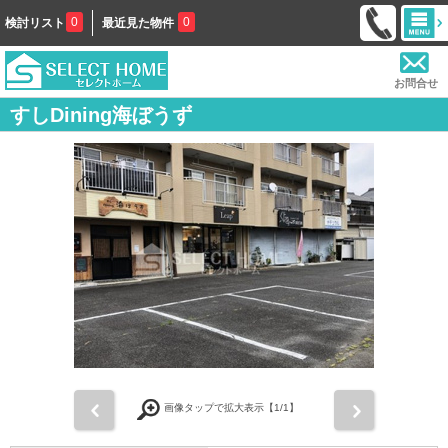
0
0
検討リスト
最近見た物件
お問合せ
すしDining海ぼうず
前
次
画像タップで拡大表示【
1
/1】