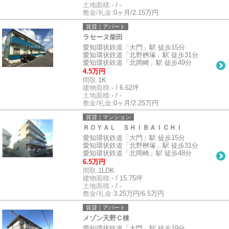
土地面積:
- / -
敷金/礼金:
0ヶ月/2.15万円
賃貸｜アパート
ラセーヌ柴田
愛知環状鉄道「大門」駅 徒歩15分
愛知環状鉄道「北野桝塚」駅 徒歩31分
愛知環状鉄道「北岡崎」駅 徒歩49分
4.5万円
間取:
1K
建物面積:
- / 6.62坪
土地面積:
- / -
敷金/礼金:
0ヶ月/2.25万円
賃貸｜マンション
ＲＯＹＡＬ ＳＨＩＢＡＩＣＨＩ
愛知環状鉄道「大門」駅 徒歩15分
愛知環状鉄道「北野桝塚」駅 徒歩31分
愛知環状鉄道「北岡崎」駅 徒歩48分
6.5万円
間取:
1LDK
建物面積:
- / 15.75坪
土地面積:
- / -
敷金/礼金:
3.25万円/6.5万円
賃貸｜アパート
メゾン天野Ｃ棟
愛知環状鉄道「大門」駅 徒歩19分