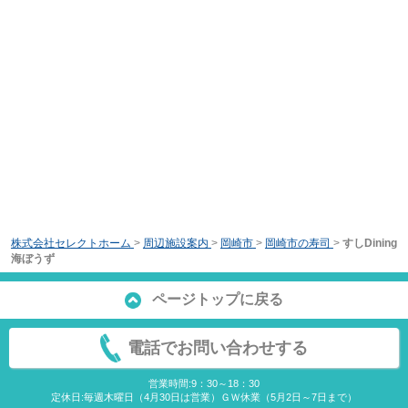
株式会社セレクトホーム
>
周辺施設案内
>
岡崎市
>
岡崎市の寿司
>
すしDining
海ぼうず
ページトップに戻る
電話でお問い合わせする
営業時間:9：30～18：30
定休日:毎週木曜日（4月30日は営業）ＧＷ休業（5月2日～7日まで）