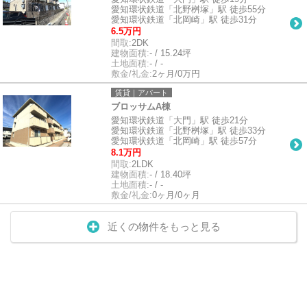
愛知環状鉄道「北野桝塚」駅 徒歩55分
愛知環状鉄道「北岡崎」駅 徒歩31分
6.5万円
間取:
2DK
建物面積:
- / 15.24坪
土地面積:
- / -
敷金/礼金:
2ヶ月/0万円
賃貸｜アパート
ブロッサムA棟
愛知環状鉄道「大門」駅 徒歩21分
愛知環状鉄道「北野桝塚」駅 徒歩33分
愛知環状鉄道「北岡崎」駅 徒歩57分
8.1万円
間取:
2LDK
建物面積:
- / 18.40坪
土地面積:
- / -
敷金/礼金:
0ヶ月/0ヶ月
近くの物件をもっと見る