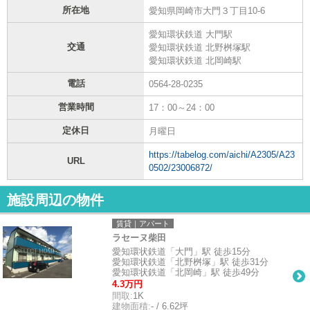
所在地
愛知県岡崎市大門３丁目10-6
愛知環状鉄道 大門駅
交通
愛知環状鉄道 北野桝塚駅
愛知環状鉄道 北岡崎駅
電話
0564-28-0235
営業時間
17：00～24：00
定休日
月曜日
https://tabelog.com/aichi/A2305/A23
URL
0502/23006872/
施設周辺の物件
賃貸｜アパート
ラセーヌ柴田
愛知環状鉄道「大門」駅 徒歩15分
愛知環状鉄道「北野桝塚」駅 徒歩31分
愛知環状鉄道「北岡崎」駅 徒歩49分
4.3万円
間取:
1K
建物面積:
- / 6.62坪