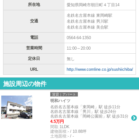
所在地
愛知県岡崎市朝日町４丁目14
名鉄名古屋本線 東岡崎駅
交通
名鉄名古屋本線 男川駅
名鉄名古屋本線 美合駅
電話
0564-64-1350
営業時間
11:00～20:00
定休日
無し
URL
http://www.comline.co.jp/sushiichiba/
施設周辺の物件
賃貸｜アパート
明和ハイツ
名鉄名古屋本線「東岡崎」駅 徒歩11分
名鉄名古屋本線「男川」駅 徒歩24分
名鉄名古屋本線「岡崎公園前」駅 徒歩31分
4.5万円
間取:
1LDK
建物面積:
- / 10.88坪
土地面積:
- / -