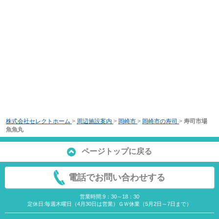
株式会社セレクトホーム
>
周辺施設案内
>
岡崎市
>
岡崎市の寿司
>
寿司市場
魚魚丸
ページトップに戻る
電話でお問い合わせする
営業時間:9：30～18：30
定休日:毎週木曜日（4月30日は営業）ＧＷ休業（5月2日～7日まで）