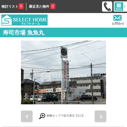
0
0
検討リスト
最近見た物件
お問合せ
寿司市場 魚魚丸
前
次
画像タップで拡大表示【
1
/1】