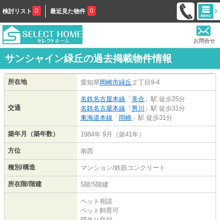
0
0
検討リスト
最近見た物件
お問合せ
サンシャイン緑丘の過去掲載物件情報
所在地
愛知県
岡崎市
緑丘
２丁目9-4
名鉄名古屋本線
「
美合
」駅 徒歩25分
交通
名鉄名古屋本線
「
男川
」駅 徒歩31分
東海道本線
「
岡崎
」駅 徒歩31分
築年月（築年数）
1984年 9月（築41年）
方位
南西
種別/構造
マンション/鉄筋コンクリート
所在階/階建
5階/5階建
ペット相談
ペット飼育可
陽当り良好