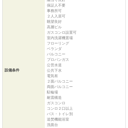
保証人不要
事務所可
２人入居可
眺望良好
高層ビル
ガスコンロ設置可
室内洗濯機置場
フローリング
ベランダ
バルコニー
プロパンガス
公営水道
設備条件
公共下水
電気有
２面バルコニー
両面バルコニー
駐輪場
耐震構造
ガスコンロ
コンロ２口以上
バス・トイレ別
追焚機能浴室
洗面台