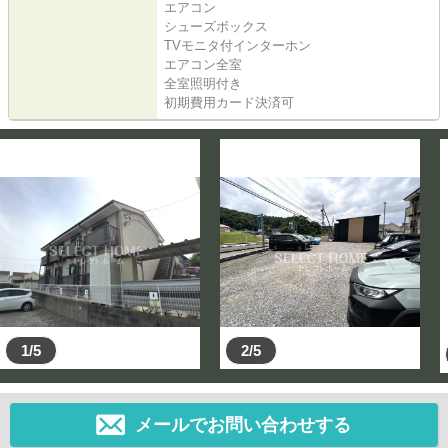
エアコン
シューズボックス
TVモニタ付インターホン
エアコン全室
全室照明付き
初期費用カード決済可
1/5
2/5
メールでお問い合わせする