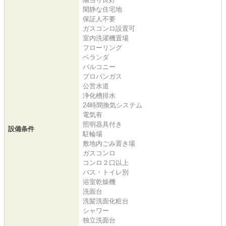
閑静な住宅地
保証人不要
ガスコンロ設置可
室内洗濯機置場
フローリング
ベランダ
バルコニー
プロパンガス
公営水道
浄化槽排水
24時間換気システム
電気有
照明器具付き
設備条件
駐輪場
敷地内ごみ置き場
ガスコンロ
コンロ２口以上
バス・トイレ別
浴室乾燥機
洗面台
洗髪洗面化粧台
シャワー
独立洗面台