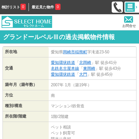
0
0
検討リスト
最近見た物件
お問合せ
グランドールベルⅢの過去掲載物件情報
所在地
愛知県
岡崎市
稲熊町
字滝道23-50
愛知環状鉄道
「
北岡崎
」駅 徒歩41分
交通
名鉄名古屋本線
「
東岡崎
」駅 徒歩43分
愛知環状鉄道
「
大門
」駅 徒歩45分
築年月（築年数）
2007年 1月（築19年）
方位
南
種別/構造
マンション/鉄骨造
所在階/階建
1階/2階建
ペット相談
ペット飼育可
陽当り良好