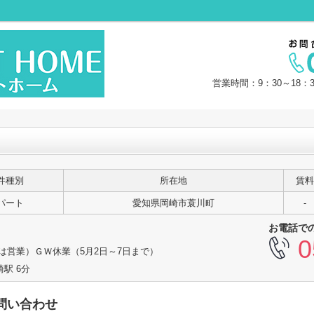
営業時間：9：30～18：
件種別
所在地
賃料
パート
愛知県岡崎市蓑川町
-
お電話で
0
日は営業）ＧＷ休業（5月2日～7日まで）
駅 6分
問い合わせ