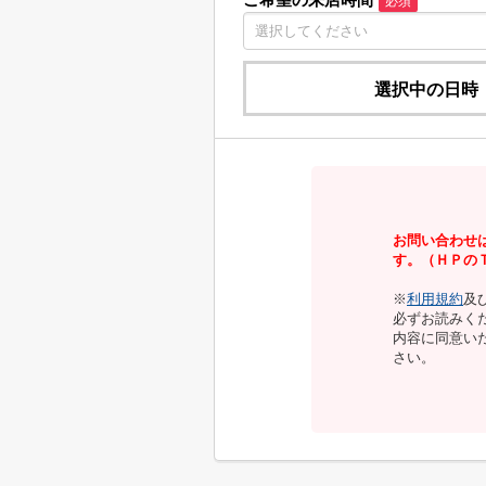
必須
選択中の日時
お問い合わせ
す。（ＨＰの
※
利用規約
及
必ずお読みく
内容に同意い
さい。