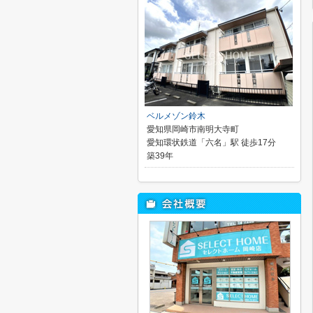
ベルメゾン鈴木
愛知県岡崎市南明大寺町
愛知環状鉄道「六名」駅 徒歩17分
築39年