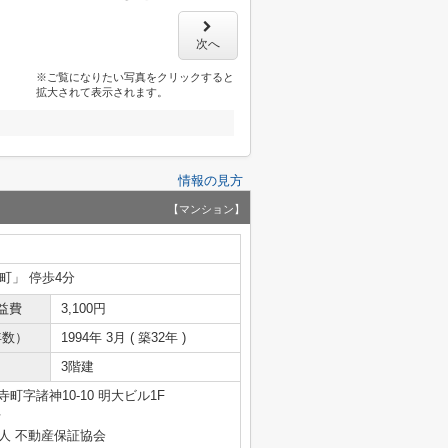
次へ
※ご覧になりたい写真をクリックすると
拡大されて表示されます。
情報の見方
【マンション】
呂町」 停歩4分
益費
3,100円
年数）
1994年 3月 ( 築32年 )
3階建
町字諸神10-10 明大ビル1F
号
人 不動産保証協会