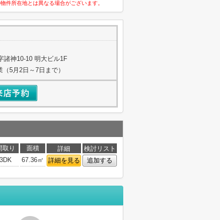
の物件所在地とは異なる場合がございます。
神10-10 明大ビル1F
業（5月2日～7日まで）
間取り
面積
詳細
検討リスト
3DK
67.36㎡
詳細を見る
追加する