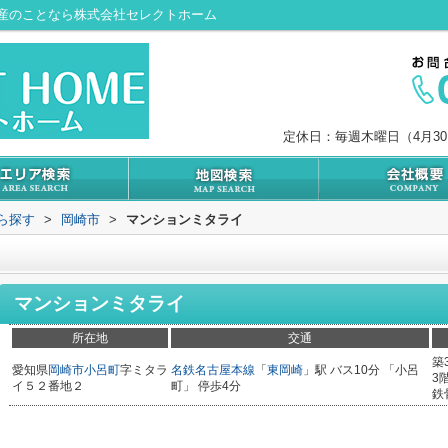
産のことなら株式会社セレクトホーム
定休日：毎週木曜日（4月3
から探す
>
岡崎市
>
マンションミタライ
マンションミタライ
所在地
交通
築
愛知県
岡崎市
小呂町
字ミタラ
名鉄名古屋本線
「
東岡崎
」駅 バス10分 「小呂
3
イ５２番地２
町」 停歩4分
鉄