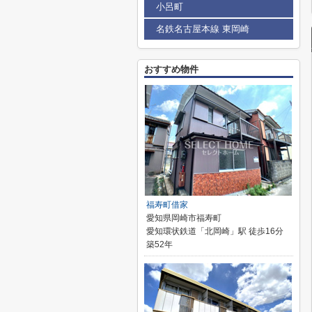
小呂町
名鉄名古屋本線 東岡崎
おすすめ物件
福寿町借家
愛知県岡崎市福寿町
愛知環状鉄道「北岡崎」駅 徒歩16分
築52年