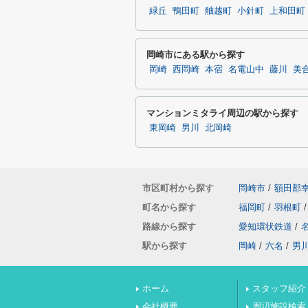
緑丘
鴨田町
舳越町
小針町
上和田町
岡崎市にある駅から探す
岡崎
西岡崎
本宿
名電山中
藤川
美
マンションミタライ周辺の駅から探す
東岡崎
男川
北岡崎
市区町村から探す
岡崎市
/
額田郡
町名から探す
福岡町
/
羽根町
/
路線から探す
愛知環状鉄道
/
駅から探す
岡崎
/
六名
/
男
ホーム
スタッフ紹介
会社概要
周辺施設検索