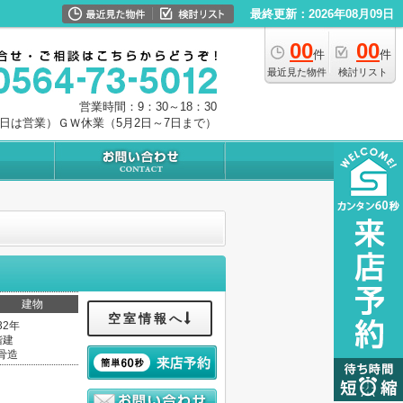
最終更新：2026年08月09日
00
00
件
件
最近見た物件
検討リスト
営業時間：9：30～18：30
0日は営業）ＧＷ休業（5月2日～7日まで）
建物
空室情報へ
32年
階建
骨造