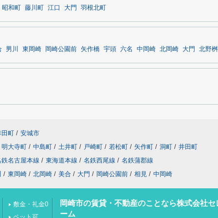
昭和町
藤川町
江口
大門
羽根北町
合
男川
東岡崎
岡崎公園前
矢作橋
宇頭
六名
中岡崎
北岡崎
大門
北野桝
幸田町
/
安城市
明大寺町
/
中島町
/
土井町
/
戸崎町
/
若松町
/
矢作町
/
洞町
/
井田町
名鉄名古屋本線
/
東海道本線
/
名鉄西尾線
/
名鉄蒲郡線
川
/
東岡崎
/
北岡崎
/
美合
/
大門
/
岡崎公園前
/
相見
/
中岡崎
岡崎市の賃貸・不動産のことなら株式会社セ
敷金・礼金0
ーム
ペット可