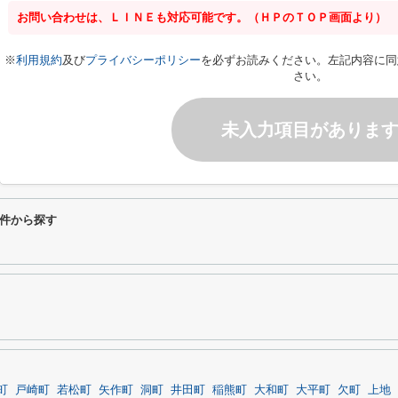
お問い合わせは、ＬＩＮＥも対応可能です。（ＨＰのＴＯＰ画面より）
※
利用規約
及び
プライバシーポリシー
を必ずお読みください。左記内容に同
さい。
未入力項目がありま
件から探す
町
戸崎町
若松町
矢作町
洞町
井田町
稲熊町
大和町
大平町
欠町
上地