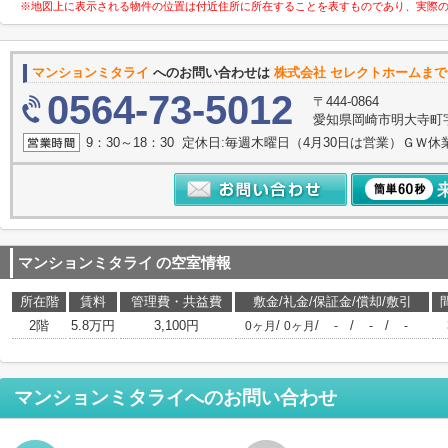
※地図上に表示される物件の位置は付近住所に所在することを表すものであり、実際
マンションミタライ
へのお問い合わせは
株式会社 セレクトホームまで
0564-73-5012
〒444-0864
愛知県岡崎市明大寺町字諸
9：30～18：30 定休日:毎週木曜日（4月30日は営業）ＧＷ休
マンションミタライ
の空室情報
所在階
賃料
管理費・共益費
敷金/礼金/保証金/償却/敷引
2階
5.8万円
3,100円
/
/
/
/
0ヶ月
0ヶ月
-
-
-
マンションミタライ
へのお問い合わせ