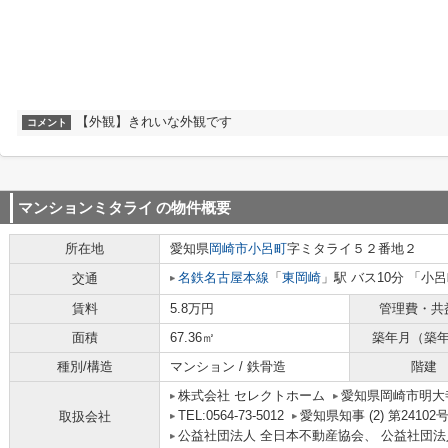
【外観】きれいな外観です
コメント
マンションミタライ
の物件概要
所在地
愛知県
岡崎市
小呂町
字ミタライ５２番地２
名鉄名古屋本線
「
東岡崎
」駅 バス10分 「小
交通
賃料
5.8万円
管理費・共
面積
67.36㎡
築年月（築
種別/構造
マンション / 鉄骨造
階建
株式会社 セレクトホーム
愛知県岡崎市明大寺
TEL:0564-73-5012
愛知県知事 (2) 第24102
取扱会社
公益社団法人 全日本不動産協会、 公益社団法