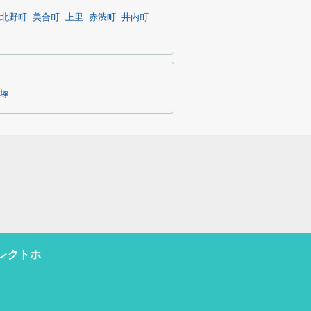
北野町
美合町
上里
赤渋町
井内町
塚
レクトホ