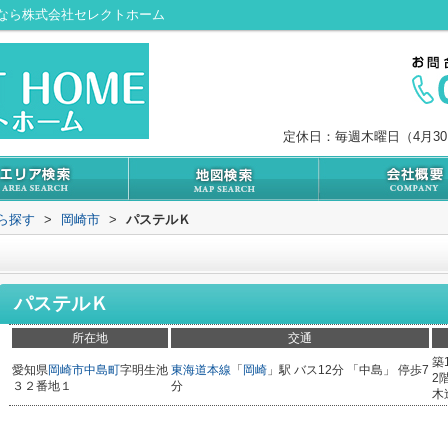
なら株式会社セレクトホーム
定休日：毎週木曜日（4月3
から探す
>
岡崎市
>
パステルＫ
パステルＫ
所在地
交通
築
愛知県
岡崎市
中島町
字明生池
東海道本線
「
岡崎
」駅 バス12分 「中島」 停歩7
2
３２番地１
分
木