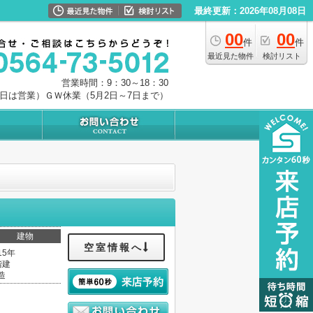
最終更新：2026年08月08日
00
00
件
件
最近見た物件
検討リスト
営業時間：9：30～18：30
0日は営業）ＧＷ休業（5月2日～7日まで）
建物
空室情報へ
15年
階建
造