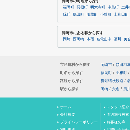
岡崎市の町名から探す
福岡町
羽根町
明大寺町
中島町
土井
緑丘
鴨田町
舳越町
小針町
上和田町
岡崎市にある駅から探す
岡崎
西岡崎
本宿
名電山中
藤川
美
市区町村から探す
岡崎市
/
額田郡
町名から探す
福岡町
/
羽根町
/
路線から探す
愛知環状鉄道
/
駅から探す
岡崎
/
六名
/
男
ホーム
スタッフ紹介
会社概要
周辺施設検索
プライバシーポリシー
お客様の声
利用規約
お問い合わせ