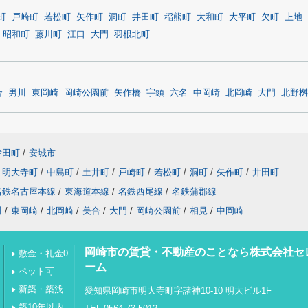
町
戸崎町
若松町
矢作町
洞町
井田町
稲熊町
大和町
大平町
欠町
上地
昭和町
藤川町
江口
大門
羽根北町
合
男川
東岡崎
岡崎公園前
矢作橋
宇頭
六名
中岡崎
北岡崎
大門
北野桝
幸田町
/
安城市
明大寺町
/
中島町
/
土井町
/
戸崎町
/
若松町
/
洞町
/
矢作町
/
井田町
名鉄名古屋本線
/
東海道本線
/
名鉄西尾線
/
名鉄蒲郡線
川
/
東岡崎
/
北岡崎
/
美合
/
大門
/
岡崎公園前
/
相見
/
中岡崎
岡崎市の賃貸・不動産のことなら株式会社セ
敷金・礼金0
ーム
ペット可
新築・築浅
愛知県岡崎市明大寺町字諸神10-10 明大ビル1F
築10年以内