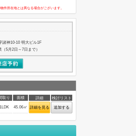
の物件所在地とは異なる場合がございます。
神10-10 明大ビル1F
業（5月2日～7日まで）
間取り
面積
詳細
検討リスト
1LDK
45.06㎡
詳細を見る
追加する