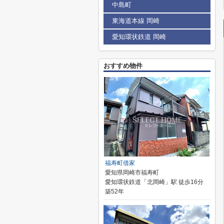
中島町
東海道本線 岡崎
愛知環状鉄道 岡崎
おすすめ物件
福寿町借家
愛知県岡崎市福寿町
愛知環状鉄道「北岡崎」駅 徒歩16分
築52年