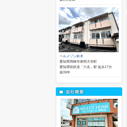
ベルメゾン鈴木
愛知県岡崎市南明大寺町
愛知環状鉄道「六名」駅 徒歩17分
築39年