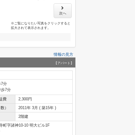
次へ
※ご覧になりたい写真をクリックすると
拡大されて表示されます。
情報の見方
【アパート】
歩7分
停歩7分
益費
2,300円
年数）
2011年 3月 ( 築15年 )
2階建
町字諸神10-10 明大ビル1F
号