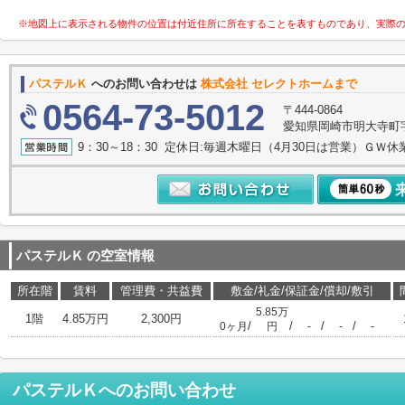
※地図上に表示される物件の位置は付近住所に所在することを表すものであり、実際
パステルＫ
へのお問い合わせは
株式会社 セレクトホームまで
0564-73-5012
〒444-0864
愛知県岡崎市明大寺町字諸
9：30～18：30 定休日:毎週木曜日（4月30日は営業）ＧＷ休
パステルＫ
の空室情報
所在階
賃料
管理費・共益費
敷金/礼金/保証金/償却/敷引
5.85万
1階
4.85万円
2,300円
/
/
/
/
0ヶ月
円
-
-
-
パステルＫ
へのお問い合わせ