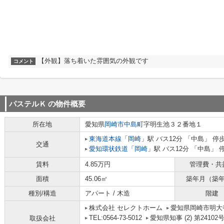
【外観】落ち着いた雰囲気の外観です
コメント
パステルＫ
の物件概要
所在地
愛知県
岡崎市
中島町
字明生池３２番地１
東海道本線
「
岡崎
」駅 バス12分 「中島」 停
交通
愛知環状鉄道
「
岡崎
」駅 バス12分 「中島」 
賃料
4.85万円
管理費・共
面積
45.06㎡
築年月（築
種別/構造
アパート / 木造
階建
株式会社 セレクトホーム
愛知県岡崎市明大寺
TEL:0564-73-5012
愛知県知事 (2) 第24102
取扱会社