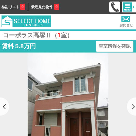
0
0
検討リスト
最近見た物件
お問合せ
コーポラス高塚Ⅱ（
1
室）
賃料
5.8万円
空室情報を確認