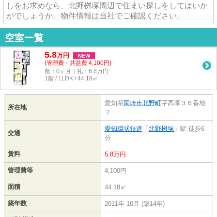
しをお求めなら、北野桝塚周辺で住まい探しをしてはいか
がでしょうか。物件情報は当社でご確認ください。
空室一覧
5.8
万
円
NEW
(管理費・共益費 4,100円)
敷：0ヶ月｜礼：6.8万円
1階 / 1LDK / 44.18㎡
愛知県
岡崎市
北野町
字高塚３６番地
所在地
２
愛知環状鉄道
「
北野桝塚
」駅 徒歩6
交通
分
賃料
5.8万円
管理費等
4,100円
面積
44.18㎡
築年数
2011年 10月 (築14年)