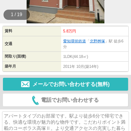
1 / 19
賃料
5.8万円
愛知環状鉄道
「
北野桝塚
」駅 徒歩6
交通
分
間取り(面積)
1LDK(44.18㎡)
築年月
2011年 10月(築14年)
メールでお問い合わせする(無料)
電話でお問い合わせする
アパートタイプのお部屋です。駅より徒歩6分で帰宅でき
る、快適な環境が魅力的な物件です。こだわりポイント満
載のコーポラス高塚Ⅱ。より交通アクセスの充実した暮ら