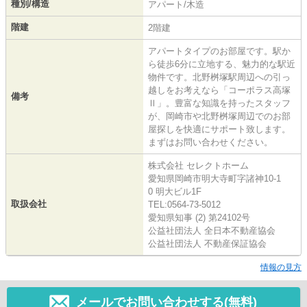
種別/構造
アパート/木造
階建
2階建
アパートタイプのお部屋です。駅か
ら徒歩6分に立地する、魅力的な駅近
物件です。北野桝塚駅周辺への引っ
越しをお考えなら「コーポラス高塚
備考
Ⅱ」。豊富な知識を持ったスタッフ
が、岡崎市や北野桝塚周辺でのお部
屋探しを快適にサポート致します。
まずはお問い合わせください。
株式会社 セレクトホーム
愛知県岡崎市明大寺町字諸神10-1
0 明大ビル1F
取扱会社
TEL:0564-73-5012
愛知県知事 (2) 第24102号
公益社団法人 全日本不動産協会
公益社団法人 不動産保証協会
情報の見方
メールでお問い合わせする(無料)